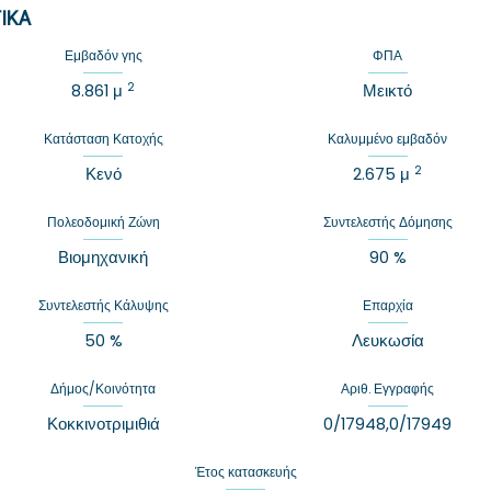
ΙΚΆ
Εμβαδόν γης
ΦΠΑ
2
8.861 μ
Μεικτό
Κατάσταση Κατοχής
Καλυμμένο εμβαδόν
2
Κενό
2.675 μ
Πολεοδομική Ζώνη
Συντελεστής Δόμησης
Βιομηχανική
90 %
Συντελεστής Κάλυψης
Επαρχία
50 %
Λευκωσία
Δήμος/Κοινότητα
Αριθ. Εγγραφής
Κοκκινοτριμιθιά
0/17948,0/17949
Έτος κατασκευής