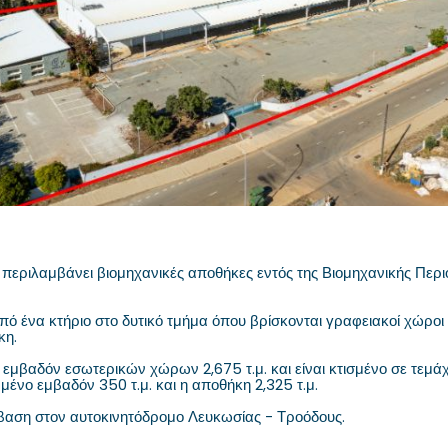
 περιλαμβάνει βιομηχανικές αποθήκες εντός της Βιομηχανικής Περι
από ένα κτήριο στο δυτικό τμήμα όπου βρίσκονται γραφειακοί χώροι 
κη.
ό εμβαδόν εσωτερικών χώρων 2,675 τ.μ. και είναι κτισμένο σε τεμάχ
ένο εμβαδόν 350 τ.μ. και η αποθήκη 2,325 τ.μ.
αση στον αυτοκινητόδρομο Λευκωσίας - Τροόδους.