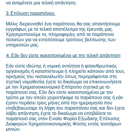
να αναμένετε μια τελική απάντηση.
3. Επίλυση παραπόνου
Μόλις διερευνηθεί ένα παράπονο, θα σας απαντήσουμε
εγγράφως με το τελικό αποτέλεσμα της έρευνάς μας.
Χρησιμοποιούμε τις πληροφορίες από τα παράπονα
πελατών για να εντοπίσουμε τρόπους βελτίωσης των
υπηρεσιών μας.
4. Εάν δεν είστε ικανοποιημένοι με την τελική απάντηση
Εάν είστε ιδιώτης ή νομική οντότητα ή φιλανθρωπικός
οργανισμός ή καταπίστευμα ή πληρείτε κάποιον από τους
ορισμούς του «καταναλωτή» όπως περιγράφονται στη
σχετική νομοθεσία, έχετε το δικαίωμα να επικοινωνήσετε
με τον Χρηματοοικονομικό Επίτροπο σχετικά με το
παράπονο σας. Εάν δεν είστε ικανοποιημένοι με τον
τρόπο με τον οποίο χειριστήκαμε το παράπονο σας ή εάν
έχουν περάσει τρεις μήνες από την ημερομηνία που
επιβεβαιώσαμε τη λήψη του παραπόνου σας και δεν έχετε
λάβει απάντηση, έχετε το δικαίωμα να υποβάλετε το
παράπονό σας στον Ενιαίο Φορέα Εξώδικης Επίλυσης
Διαφορών Χρηματοοικονομικής Φύσης εντός τεσσάρων
μηνών.