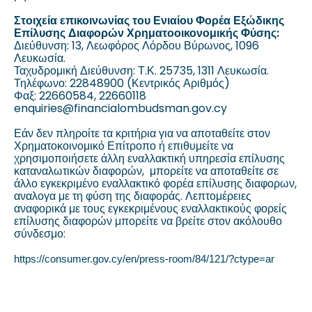
Στοιχεία επικοινωνίας του Ενιαίου Φορέα Εξώδικης
Επίλυσης Διαφορών Χρηματοοικονομικής Φύσης:
Διεύθυνση: 13, Λεωφόρος Λόρδου Βύρωνος, 1096
Λευκωσία.
Ταχυδρομική Διεύθυνση: Τ.Κ. 25735, 1311 Λευκωσία.
Τηλέφωνο: 22848900 (Κεντρικός Αριθμός)
Φαξ: 22660584, 22660118
enquiries@financialombudsman.gov.cy
Εάν δεν πληροίτε τα κριτήρια για να αποταθείτε στον
Χρηματοκοινομικό Επίτροπο ή επιθυμείτε να
χρησιμοποιήσετε άλλη εναλλακτική υπηρεσία επίλυσης
καταναλωτικών διαφορών, μπορείτε να αποταθείτε σε
άλλο εγκεκριμένο εναλλακτικό φορέα επίλυσης διαφορων,
αναλογα με τη φύση της διαφοράς. Λεπτομέρειες
αναφορικά με τους εγκεκριμένους εναλλακτικούς φορείς
επίλυσης διαφορών μπορείτε να βρείτε στον ακόλουθο
σύνδεσμο:
https://consumer.gov.cy/en/press-room/84/121/?ctype=ar