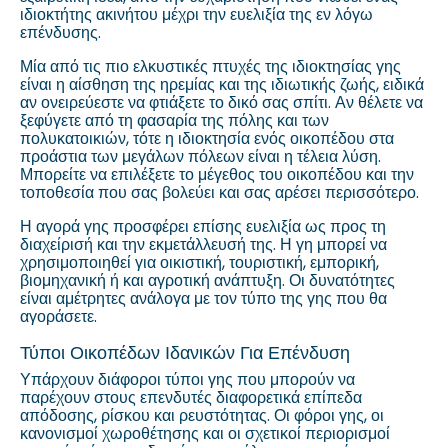
ιδιοκτήτης ακινήτου μέχρι την ευελιξία της εν λόγω
επένδυσης.
Μία από τις πιο ελκυστικές πτυχές της ιδιοκτησίας γης
είναι η αίσθηση της ηρεμίας και της ιδιωτικής ζωής, ειδικά
αν ονειρεύεστε να φτιάξετε το δικό σας σπίτι. Αν θέλετε να
ξεφύγετε από τη φασαρία της πόλης και των
πολυκατοικιών, τότε η ιδιοκτησία ενός οικοπέδου στα
προάστια των μεγάλων πόλεων είναι η τέλεια λύση.
Μπορείτε να επιλέξετε το μέγεθος του οικοπέδου και την
τοποθεσία που σας βολεύει και σας αρέσει περισσότερο.
Η αγορά γης προσφέρει επίσης ευελιξία ως προς τη
διαχείρισή και την εκμετάλλευσή της. Η γη μπορεί να
χρησιμοποιηθεί για οικιστική, τουριστική, εμπορική,
βιομηχανική ή και αγροτική ανάπτυξη. Οι δυνατότητες
είναι αμέτρητες ανάλογα με τον τύπο της γης που θα
αγοράσετε.
Τύποι Οικοπέδων Ιδανικών Για Επένδυση
Υπάρχουν διάφοροι τύποι γης που μπορούν να
παρέχουν στους επενδυτές διαφορετικά επίπεδα
απόδοσης, ρίσκου και ρευστότητας. Οι φόροι γης, οι
κανονισμοί χωροθέτησης και οι σχετικοί περιορισμοί