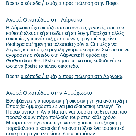
Βρείτε
οικόπεδα / τεμάχια προς πώληση στην Πάφο
.
Αγορά Οικοπέδου στη Λάρνακα
Η Λάρνακα έχει ακμάζουσα οικονομία, γεγονός που την
καθιστά ελκυστική επενδυτική επιλογή. Παρέχει πολλές
ευκαιρίες για ανάπτυξη, επομένως η αγορά γης είναι
ιδιαίτερα αυξημένη τα τελευταία χρόνια. Οι τιμές είναι
λογικές και υπάρχει μεγάλη γκάμα ακινήτων. Σκέφτεστε να
αγοράσετε οικόπεδο στη Λάρνακα; Η ομάδα της
GoGordian Real Estate μπορεί να σας καθοδηγήσει
ώστε να βρείτε το τέλειο οικόπεδο.
Βρείτε
οικόπεδα / τεμάχια προς πώληση στη Λάρνακα
.
Αγορά Οικοπέδου στην Αμμόχωστο
Εάν ψάχνετε για τουριστική ή οικιστική γη για ανάπτυξη, η
Επαρχία Αμμοχώστου είναι μια εξαιρετική επιλογή. Το
Παραλίμνι και η Αγία Νάπα είναι τουριστικά θέρετρα που
προσελκύουν πάρα πολλούς τουρίστες κάθε χρόνο.
Μπορείτε να αγοράσετε γη για να χτίσετε μια εξοχική ή
παραθαλάσσια κατοικία ή να αναπτύξετε ένα τουριστικό
συγκρότημα για ενοικίαση διαμερισμάτων.