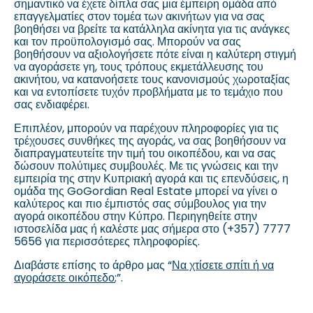
σημαντικό να έχετε δίπλα σας μια έμπειρη ομάδα από
επαγγελματίες στον τομέα των ακινήτων για να σας
βοηθήσει να βρείτε τα κατάλληλα ακίνητα για τις ανάγκες
και τον προϋπολογισμό σας. Μπορούν να σας
βοηθήσουν να αξιολογήσετε πότε είναι η καλύτερη στιγμή
να αγοράσετε γη, τους τρόπους εκμετάλλευσης του
ακινήτου, να κατανοήσετε τους κανονισμούς χωροταξίας
και να εντοπίσετε τυχόν προβλήματα με το τεμάχιο που
σας ενδιαφέρει.
Επιπλέον, μπορούν να παρέχουν πληροφορίες για τις
τρέχουσες συνθήκες της αγοράς, να σας βοηθήσουν να
διαπραγματευτείτε την τιμή του οικοπέδου, και να σας
δώσουν πολύτιμες συμβουλές. Με τις γνώσεις και την
εμπειρία της στην Κυπριακή αγορά και τις επενδύσεις, η
ομάδα της GoGordian Real Estate μπορεί να γίνει ο
καλύτερος και πιο έμπιστός σας σύμβουλος για την
αγορά οικοπέδου στην Κύπρο. Περιηγηθείτε στην
ιστοσελίδα μας ή καλέστε μας σήμερα στο (+357) 7777
5656 για περισσότερες πληροφορίες.
Διαβάστε επίσης το άρθρο μας “
Να χτίσετε σπίτι ή να
αγοράσετε οικόπεδο
;”.