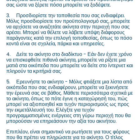
σας ώστε να ξέρετε πόσα μπορείτε να ξοδέψετε.
3.
Προσδιορίστε την τοποθεσία που σας ενδιαφέρει.
Μόλις προσδιορίσετε τον προϋπολογισμό σας, μπορείτε
να αρχίσετε να αναζητάτε ακίνητα στην περιοχή που σας
αρέσει. Μπορεί να θέλετε να λάβετε υπόψη διάφορους
παράγοντες κατά την επιλογή τοποθεσίας, όπως το πόσο
κοντά είναι σε σχολεία, πάρκα και υπηρεσίες.
4.
Δείτε το ακίνητο στο διαδίκτυο - Εάν δεν έχετε χρόνο
να επισκεφθείτε πιθανά ακίνητα, μπορείτε να ρίξετε μια
ματιά στα οικόπεδα που μπορείτε να δείτε στο ίντερνετ και
πληρούν τα κριτήριά σας.
5.
Ερευνήστε το ακίνητο - Μόλις φτιάξετε μια λίστα από
οικόπεδα που σας ενδιαφέρουν, μπορείτε να ξεκινήσετε
την έρευνά σας σε βάθος. Μάθετε περισσότερα σχετικά με
το ακίνητο, όπως το πότε έγινε η καταχώρησή του, πώς
μπορεί να αξιοποιηθεί και τυχόν περιορισμούς ως προς
την εκμετάλλευσή του. Ελέγξτε για τυχόν
προγραμματισμένες ενέργειες στη γύρω περιοχή που θα
μπορούσαν να επηρεάσουν την αξία του ακινήτου.
Επιπλέον, είναι σημαντικό να ρωτήσετε για τους φόρους
που θα πρέπει να πληρώσετε για το ακίνητο. Ο τίτλος