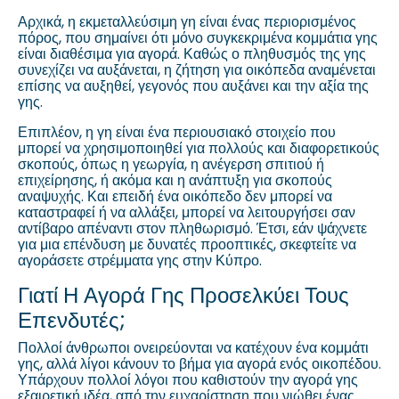
Αρχικά, η εκμεταλλεύσιμη γη είναι ένας περιορισμένος
πόρος, που σημαίνει ότι μόνο συγκεκριμένα κομμάτια γης
είναι διαθέσιμα για αγορά. Καθώς ο πληθυσμός της γης
συνεχίζει να αυξάνεται, η ζήτηση για οικόπεδα αναμένεται
επίσης να αυξηθεί, γεγονός που αυξάνει και την αξία της
γης.
Επιπλέον, η γη είναι ένα περιουσιακό στοιχείο που
μπορεί να χρησιμοποιηθεί για πολλούς και διαφορετικούς
σκοπούς, όπως η γεωργία, η ανέγερση σπιτιού ή
επιχείρησης, ή ακόμα και η ανάπτυξη για σκοπούς
αναψυχής. Και επειδή ένα οικόπεδο δεν μπορεί να
καταστραφεί ή να αλλάξει, μπορεί να λειτουργήσει σαν
αντίβαρο απέναντι στον πληθωρισμό. Έτσι, εάν ψάχνετε
για μια επένδυση με δυνατές προοπτικές, σκεφτείτε να
αγοράσετε στρέμματα γης στην Κύπρο.
Γιατί Η Αγορά Γης Προσελκύει Τους
Επενδυτές;
Πολλοί άνθρωποι ονειρεύονται να κατέχουν ένα κομμάτι
γης, αλλά λίγοι κάνουν το βήμα για αγορά ενός οικοπέδου.
Υπάρχουν πολλοί λόγοι που καθιστούν την αγορά γης
εξαιρετική ιδέα, από την ευχαρίστηση που νιώθει ένας