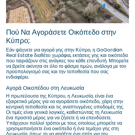
Πού Να Αγοράσετε Οικόπεδο στην
Κύπρο;
Εάν ψάχνετε για αγορά γης στην Κύπρο, η GoGordian
Real Estate διαθέτει χωράφια, εκτάσεις γης και οικόπεδα
που ταιριάζουν στις ανάγκες του κάθε επενδυτή. Μπορείτε
να βρείτε ακίνητα σε όλο το φάσμα τιμών, ανάλογα με τον
προϋπολογισμό σας και την τοποθεσία που σας
ενδιαφέρει.
Αγορά Οικοπέδου στη Λευκωσία
Η πρωτεύουσα της Κύπρου, η Λευκωσία, είναι ένα
εξαιρετικό μέρος για να αγοράσετε οικόπεδο, χάρη στην
κεντρική τοποθεσία και τις αναπτυγμένες υποδομές της.
Οι τιμές είναι γενικά λογικές, καθιστώντας τη Λευκωσία
ένα προσιτό μέρος για να ζήσετε ή να επενδύσετε.
Υπάρχουν πολλοί τρόποι με τους οποίους μπορείτε να
χρησιμοποιήσετε ένα οικόπεδο ή ένα τεμάχιο γης στη
Λευκωσία, όπως το να φτιάξετε ένα σπίτι για την