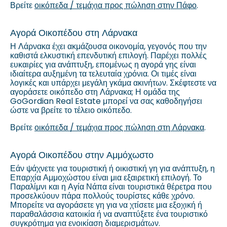
Βρείτε
οικόπεδα / τεμάχια προς πώληση στην Πάφο
.
Αγορά Οικοπέδου στη Λάρνακα
Η Λάρνακα έχει ακμάζουσα οικονομία, γεγονός που την
καθιστά ελκυστική επενδυτική επιλογή. Παρέχει πολλές
ευκαιρίες για ανάπτυξη, επομένως η αγορά γης είναι
ιδιαίτερα αυξημένη τα τελευταία χρόνια. Οι τιμές είναι
λογικές και υπάρχει μεγάλη γκάμα ακινήτων. Σκέφτεστε να
αγοράσετε οικόπεδο στη Λάρνακα; Η ομάδα της
GoGordian Real Estate μπορεί να σας καθοδηγήσει
ώστε να βρείτε το τέλειο οικόπεδο.
Βρείτε
οικόπεδα / τεμάχια προς πώληση στη Λάρνακα
.
Αγορά Οικοπέδου στην Αμμόχωστο
Εάν ψάχνετε για τουριστική ή οικιστική γη για ανάπτυξη, η
Επαρχία Αμμοχώστου είναι μια εξαιρετική επιλογή. Το
Παραλίμνι και η Αγία Νάπα είναι τουριστικά θέρετρα που
προσελκύουν πάρα πολλούς τουρίστες κάθε χρόνο.
Μπορείτε να αγοράσετε γη για να χτίσετε μια εξοχική ή
παραθαλάσσια κατοικία ή να αναπτύξετε ένα τουριστικό
συγκρότημα για ενοικίαση διαμερισμάτων.