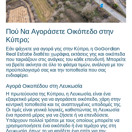
Πού Να Αγοράσετε Οικόπεδο στην
Κύπρο;
Εάν ψάχνετε για αγορά γης στην Κύπρο, η GoGordian
Real Estate διαθέτει χωράφια, εκτάσεις γης και οικόπεδα
που ταιριάζουν στις ανάγκες του κάθε επενδυτή. Μπορείτε
να βρείτε ακίνητα σε όλο το φάσμα τιμών, ανάλογα με τον
προϋπολογισμό σας και την τοποθεσία που σας
ενδιαφέρει.
Αγορά Οικοπέδου στη Λευκωσία
Η πρωτεύουσα της Κύπρου, η Λευκωσία, είναι ένα
εξαιρετικό μέρος για να αγοράσετε οικόπεδο, χάρη στην
κεντρική τοποθεσία και τις αναπτυγμένες υποδομές της.
Οι τιμές είναι γενικά λογικές, καθιστώντας τη Λευκωσία
ένα προσιτό μέρος για να ζήσετε ή να επενδύσετε.
Υπάρχουν πολλοί τρόποι με τους οποίους μπορείτε να
χρησιμοποιήσετε ένα οικόπεδο ή ένα τεμάχιο γης στη
Λευκωσία, όπως το να φτιάξετε ένα σπίτι για την