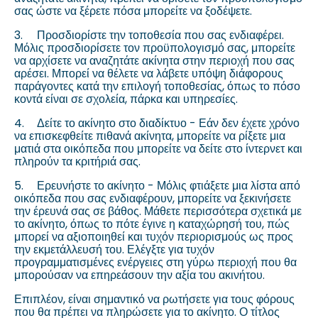
σας ώστε να ξέρετε πόσα μπορείτε να ξοδέψετε.
3.
Προσδιορίστε την τοποθεσία που σας ενδιαφέρει.
Μόλις προσδιορίσετε τον προϋπολογισμό σας, μπορείτε
να αρχίσετε να αναζητάτε ακίνητα στην περιοχή που σας
αρέσει. Μπορεί να θέλετε να λάβετε υπόψη διάφορους
παράγοντες κατά την επιλογή τοποθεσίας, όπως το πόσο
κοντά είναι σε σχολεία, πάρκα και υπηρεσίες.
4.
Δείτε το ακίνητο στο διαδίκτυο - Εάν δεν έχετε χρόνο
να επισκεφθείτε πιθανά ακίνητα, μπορείτε να ρίξετε μια
ματιά στα οικόπεδα που μπορείτε να δείτε στο ίντερνετ και
πληρούν τα κριτήριά σας.
5.
Ερευνήστε το ακίνητο - Μόλις φτιάξετε μια λίστα από
οικόπεδα που σας ενδιαφέρουν, μπορείτε να ξεκινήσετε
την έρευνά σας σε βάθος. Μάθετε περισσότερα σχετικά με
το ακίνητο, όπως το πότε έγινε η καταχώρησή του, πώς
μπορεί να αξιοποιηθεί και τυχόν περιορισμούς ως προς
την εκμετάλλευσή του. Ελέγξτε για τυχόν
προγραμματισμένες ενέργειες στη γύρω περιοχή που θα
μπορούσαν να επηρεάσουν την αξία του ακινήτου.
Επιπλέον, είναι σημαντικό να ρωτήσετε για τους φόρους
που θα πρέπει να πληρώσετε για το ακίνητο. Ο τίτλος