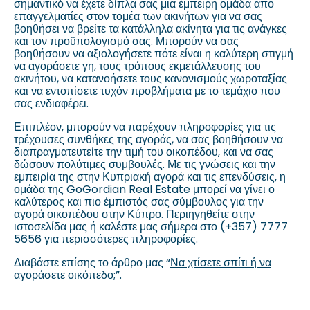
σημαντικό να έχετε δίπλα σας μια έμπειρη ομάδα από
επαγγελματίες στον τομέα των ακινήτων για να σας
βοηθήσει να βρείτε τα κατάλληλα ακίνητα για τις ανάγκες
και τον προϋπολογισμό σας. Μπορούν να σας
βοηθήσουν να αξιολογήσετε πότε είναι η καλύτερη στιγμή
να αγοράσετε γη, τους τρόπους εκμετάλλευσης του
ακινήτου, να κατανοήσετε τους κανονισμούς χωροταξίας
και να εντοπίσετε τυχόν προβλήματα με το τεμάχιο που
σας ενδιαφέρει.
Επιπλέον, μπορούν να παρέχουν πληροφορίες για τις
τρέχουσες συνθήκες της αγοράς, να σας βοηθήσουν να
διαπραγματευτείτε την τιμή του οικοπέδου, και να σας
δώσουν πολύτιμες συμβουλές. Με τις γνώσεις και την
εμπειρία της στην Κυπριακή αγορά και τις επενδύσεις, η
ομάδα της GoGordian Real Estate μπορεί να γίνει ο
καλύτερος και πιο έμπιστός σας σύμβουλος για την
αγορά οικοπέδου στην Κύπρο. Περιηγηθείτε στην
ιστοσελίδα μας ή καλέστε μας σήμερα στο (+357) 7777
5656 για περισσότερες πληροφορίες.
Διαβάστε επίσης το άρθρο μας “
Να χτίσετε σπίτι ή να
αγοράσετε οικόπεδο
;”.