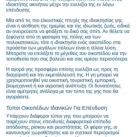
ιδιοκτήτης ακινήτου μέχρι την ευελιξία της εν λόγω
επένδυσης.
Μία από τις πιο ελκυστικές πτυχές της ιδιοκτησίας γης
είναι η αίσθηση της ηρεμίας και της ιδιωτικής ζωής, ειδικά
αν ονειρεύεστε να φτιάξετε το δικό σας σπίτι. Αν θέλετε να
ξεφύγετε από τη φασαρία της πόλης και των
πολυκατοικιών, τότε η ιδιοκτησία ενός οικοπέδου στα
προάστια των μεγάλων πόλεων είναι η τέλεια λύση.
Μπορείτε να επιλέξετε το μέγεθος του οικοπέδου και την
τοποθεσία που σας βολεύει και σας αρέσει περισσότερο.
Η αγορά γης προσφέρει επίσης ευελιξία ως προς τη
διαχείρισή και την εκμετάλλευσή της. Η γη μπορεί να
χρησιμοποιηθεί για οικιστική, τουριστική, εμπορική,
βιομηχανική ή και αγροτική ανάπτυξη. Οι δυνατότητες
είναι αμέτρητες ανάλογα με τον τύπο της γης που θα
αγοράσετε.
Τύποι Οικοπέδων Ιδανικών Για Επένδυση
Υπάρχουν διάφοροι τύποι γης που μπορούν να
παρέχουν στους επενδυτές διαφορετικά επίπεδα
απόδοσης, ρίσκου και ρευστότητας. Οι φόροι γης, οι
κανονισμοί χωροθέτησης και οι σχετικοί περιορισμοί