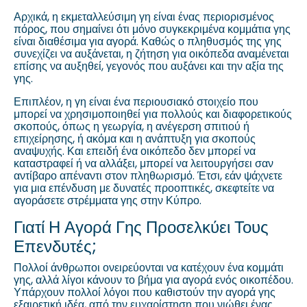
Αρχικά, η εκμεταλλεύσιμη γη είναι ένας περιορισμένος
πόρος, που σημαίνει ότι μόνο συγκεκριμένα κομμάτια γης
είναι διαθέσιμα για αγορά. Καθώς ο πληθυσμός της γης
συνεχίζει να αυξάνεται, η ζήτηση για οικόπεδα αναμένεται
επίσης να αυξηθεί, γεγονός που αυξάνει και την αξία της
γης.
Επιπλέον, η γη είναι ένα περιουσιακό στοιχείο που
μπορεί να χρησιμοποιηθεί για πολλούς και διαφορετικούς
σκοπούς, όπως η γεωργία, η ανέγερση σπιτιού ή
επιχείρησης, ή ακόμα και η ανάπτυξη για σκοπούς
αναψυχής. Και επειδή ένα οικόπεδο δεν μπορεί να
καταστραφεί ή να αλλάξει, μπορεί να λειτουργήσει σαν
αντίβαρο απέναντι στον πληθωρισμό. Έτσι, εάν ψάχνετε
για μια επένδυση με δυνατές προοπτικές, σκεφτείτε να
αγοράσετε στρέμματα γης στην Κύπρο.
Γιατί Η Αγορά Γης Προσελκύει Τους
Επενδυτές;
Πολλοί άνθρωποι ονειρεύονται να κατέχουν ένα κομμάτι
γης, αλλά λίγοι κάνουν το βήμα για αγορά ενός οικοπέδου.
Υπάρχουν πολλοί λόγοι που καθιστούν την αγορά γης
εξαιρετική ιδέα, από την ευχαρίστηση που νιώθει ένας