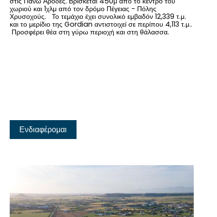
στις Πάνω Αρόδες. Βρίσκεται 450μ από το κέντρο του
χωριού και 1χλμ από τον δρόμο Πέγειας - Πόλης
Χρυσοχούς. Το τεμάχιο έχει συνολικό εμβαδόν 12,339 τ.μ.
και το μερίδιο της Gordian αντιστοιχεί σε περίπου 4,113 τ.μ..
Προσφέρει θέα στη γύρω περιοχή και στη θάλασσα.
Ενδιαφέρομαι