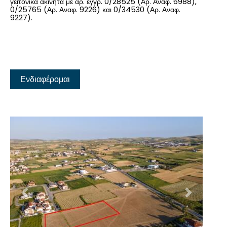
γειτονικά ακίνητα με αρ. εγγρ. 0/28525 (Αρ. Αναφ. 6988),
0/25765 (Αρ. Αναφ. 9226) και 0/34530 (Αρ. Αναφ.
9227).
Ενδιαφέρομαι
Προηγούμενο
Επόμενο