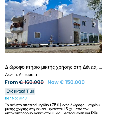
Προηγούμενο
Επόμενο
Διώροφο κτήριο μικτής χρήσης στη Δένεια, Λευκωσία
Δένεια
Λευκωσία
From
€
160.000
Now
€
150.000
Ενδεικτική Τιμή
Ref No:
9143
Το ακίνητο αποτελεί μερίδιο (75%) ενός διώροφου κτηρίου
μικτής χρήσης στη Δένεια. Βρίσκεται 1,5 χλμ από τον
αυτοκινητόδρομο Κοκκινοτριμιθιάς - Αστρομερίτη και 120μ