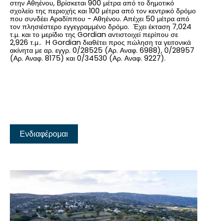
στην Αθηένου, Βρίσκεται 900 μέτρα από το δημοτικό
σχολείο της περιοχής και 100 μέτρα από τον κεντρικό δρόμο
που συνδέει Αραδίππου - Αθηένου. Απέχει 50 μέτρα από
τον πλησιέστερο εγγεγραμμένο δρόμο. Έχει έκταση 7,024
τ.μ. και το μερίδιο της Gordian αντιστοιχεί περίπου σε
2,926 τ.μ.. Η Gordian διαθέτει προς πώληση τα γειτονικά
ακίνητα με αρ. εγγρ. 0/28525 (Αρ. Αναφ. 6988), 0/28957
(Αρ. Αναφ. 8175) και 0/34530 (Αρ. Αναφ. 9227).
Ενδιαφέρομαι