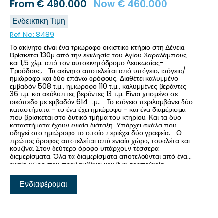
From
€
490.000
Now
€
460.000
Ενδεικτική Τιμή
Ref No:
8489
Το ακίνητο είναι ένα τριώροφο οικιστικό κτήριο στη Δένεια.
Βρίσκεται 130μ από την εκκλησία του Αγίου Χαραλάμπους
και 1,5 χλμ. από τον αυτοκινητόδρομο Λευκωσίας-
Τροόδους. Το ακίνητο αποτελείται από υπόγειο, ισόγειο/
ημιώροφο και δύο επάνω ορόφους. Διαθέτει καλυμμένο
εμβαδόν 508 τ.μ., ημιώροφο 110 τ.μ., καλυμμένες βεράντες
36 τ.μ. και ακάλυπτες βεράντες 13 τ.μ. Είναι χτισμένο σε
οικόπεδο με εμβαδόν 614 τ.μ.. Το ισόγειο περιλαμβάνει δύο
καταστήματα - το ένα έχει ημιώροφο - και ένα διαμέρισμα
που βρίσκεται στο δυτικό τμήμα του κτηρίου. Και τα δύο
καταστήματα έχουν ενιαία διάταξη. Υπάρχει σκάλα που
οδηγεί στο ημιώροφο το οποίο περιέχει δύο γραφεία. Ο
πρώτος όροφος αποτελείται από ενιαίο χώρο, τουαλέτα και
κουζίνα. Στον δεύτερο όροφο υπάρχουν τέσσερα
διαμερίσματα. Όλα τα διαμερίσματα αποτελούνται από έναν
ενιαίο χώρο που περιλαμβάνει κουζίνα, τραπεζαρία,
καθιστικό, μπάνιο και υπνοδωμάτιο/α. Το υπόγειο
χρησιμοποιείται ως χώρος στάθμευσης. Το ακίνητο
Ενδιαφέρομαι
βρίσκεται σε κοντινή απόσταση από ανέσεις και προσφέρει
εύκολη πρόσβαση στα βουνά.