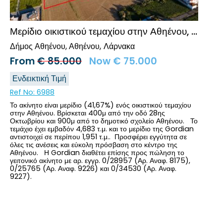
Μερίδιο οικιστικού τεμαχίου στην Αθηένου, Λάρνακα
Δήμος Αθηένου, Αθηένου
Λάρνακα
From
€
85.000
Now
€
75.000
Ενδεικτική Τιμή
Ref No:
6988
Το ακίνητο είναι μερίδιο (41,67%) ενός οικιστικού τεμαχίου
στην Αθηένου. Βρίσκεται 400μ από την οδό 28ης
Οκτωβρίου και 900μ από το δημοτικό σχολείο Αθηένου. Το
τεμάχιο έχει εμβαδόν 4,683 τ.μ. και το μερίδιο της Gordian
αντιστοιχεί σε περίπου 1,951 τ.μ.. Προσφέρει εγγύτητα σε
όλες τις ανέσεις και εύκολη πρόσβαση στο κέντρο της
Αθηένου. Η Gordian διαθέτει επίσης προς πώληση το
γειτονικό ακίνητο με αρ. εγγρ. 0/28957 (Αρ. Αναφ. 8175),
0/25765 (Αρ. Αναφ. 9226) και 0/34530 (Αρ. Αναφ.
9227).