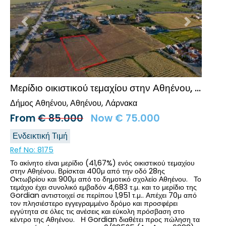
Προηγούμενο
Επόμενο
Μερίδιο οικιστικού τεμαχίου στην Αθηένου, Λάρνακα
Δήμος Αθηένου, Αθηένου
Λάρνακα
From
€
85.000
Now
€
75.000
Ενδεικτική Τιμή
Ref No:
8175
Το ακίνητο είναι μερίδιο (41,67%) ενός οικιστικού τεμαχίου
στην Αθηένου. Βρίσκται 400μ από την οδό 28ης
Οκτωβρίου και 900μ από το δημοτικό σχολείο Αθηένου. Το
τεμάχιο έχει συνολικό εμβαδόν 4,683 τ.μ. και το μερίδιο της
Gordian αντιστοιχεί σε περίπου 1,951 τ.μ.. Απέχει 70μ από
τον πλησιέστερο εγγεγραμμένο δρόμο και προσφέρει
εγγύτητα σε όλες τις ανέσεις και εύκολη πρόσβαση στο
κέντρο της Αθηένου. Η Gordian διαθέτει προς πώληση τα