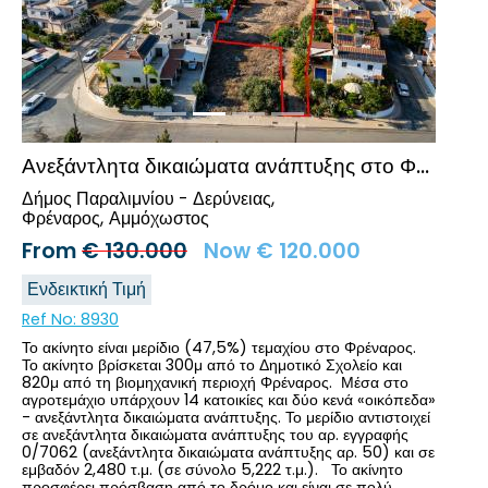
Προηγούμενο
Επόμενο
Ανεξάντλητα δικαιώματα ανάπτυξης στο Φρέναρος, Αμμόχωστος
Δήμος Παραλιμνίου - Δερύνειας,
Φρέναρος
Αμμόχωστος
From
€
130.000
Now
€
120.000
Ενδεικτική Τιμή
Ref No:
8930
Το ακίνητο είναι μερίδιο (47,5%) τεμαχίου στο Φρέναρος.
Το ακίνητο βρίσκεται 300μ από το Δημοτικό Σχολείο και
820μ από τη βιομηχανική περιοχή Φρέναρος. Μέσα στο
αγροτεμάχιο υπάρχουν 14 κατοικίες και δύο κενά «οικόπεδα»
- ανεξάντλητα δικαιώματα ανάπτυξης. Το μερίδιο αντιστοιχεί
σε ανεξάντλητα δικαιώματα ανάπτυξης του αρ. εγγραφής
0/7062 (ανεξάντλητα δικαιώματα ανάπτυξης αρ. 50) και σε
εμβαδόν 2,480 τ.μ. (σε σύνολο 5,222 τ.μ.). Το ακίνητο
προσφέρει πρόσβαση από το δρόμο και είναι σε πολύ