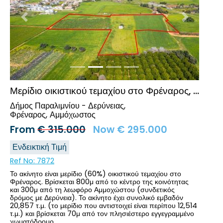
Προηγούμενο
Επόμενο
Μερίδιο οικιστικού τεμαχίου στο Φρέναρος, Αμμόχωστος
Δήμος Παραλιμνίου - Δερύνειας,
Φρέναρος
Αμμόχωστος
From
€
315.000
Now
€
295.000
Ενδεικτική Τιμή
Ref No:
7872
Το ακίνητο είναι μερίδιο (60%) οικιστικού τεμαχίου στο
Φρέναρος. Βρίσκεται 800μ από το κέντρο της κοινότητας
και 300μ από τη λεωφόρο Αμμοχώστου (συνδετικός
δρόμος με Δερύνεια). Το ακίνητο έχει συνολικό εμβαδόν
20,857 τ.μ. (το μερίδιο που αντιστοιχεί είναι περίπου 12,514
τ.μ.) και βρίσκεται 70μ από τον πλησιέστερο εγγεγραμμένο
χωματόδρομο.