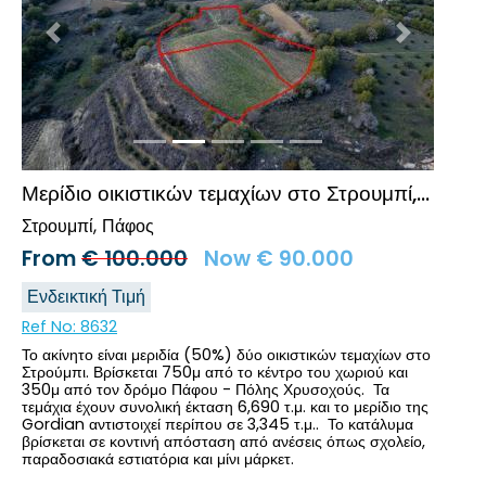
Προηγούμενο
Επόμενο
Μερίδιο οικιστικών τεμαχίων στο Στρουμπί, Πάφος
Στρουμπί
Πάφος
From
€
100.000
Now
€
90.000
Ενδεικτική Τιμή
Ref No:
8632
Το ακίνητο είναι μεριδία (50%) δύο οικιστικών τεμαχίων στο
Στρούμπι. Βρίσκεται 750μ από το κέντρο του χωριού και
350μ από τον δρόμο Πάφου - Πόλης Χρυσοχούς. Τα
τεμάχια έχουν συνολική έκταση 6,690 τ.μ. και το μερίδιο της
Gordian αντιστοιχεί περίπου σε 3,345 τ.μ.. Το κατάλυμα
βρίσκεται σε κοντινή απόσταση από ανέσεις όπως σχολείο,
παραδοσιακά εστιατόρια και μίνι μάρκετ.