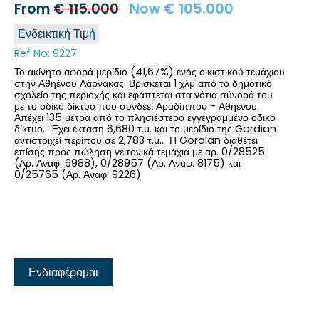
From
€
115.000
Now
€
105.000
Ενδεικτική Τιμή
Ref No:
9227
Το ακίνητο αφορά μερίδιο (41,67%) ενός οικιστικού τεμάχιου
στην Αθηένου Λάρνακας. Βρίσκεται 1 χλμ από το δημοτικό
σχολείο της περιοχής και εφάπτεται στα νότια σύνορά του
με το οδικό δίκτυο που συνδέει Αραδίππου - Αθηένου.
Απέχει 135 μέτρα από το πλησιέστερο εγγεγραμμένο οδικό
δίκτυο. Έχει έκταση 6,680 τ.μ. και το μερίδιο της Gordian
αντιστοιχεί περίπου σε 2,783 τ.μ.. Η Gordian διαθέτει
επίσης προς πώληση γειτονικά τεμάχια με αρ. 0/28525
(Αρ. Αναφ. 6988), 0/28957 (Αρ. Αναφ. 8175) και
0/25765 (Αρ. Αναφ. 9226).
Ενδιαφέρομαι