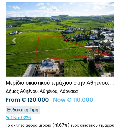
Προηγούμενο
Επόμενο
Μερίδιο οικιστικού τεμάχιου στην Αθηένου, Λάρνακα
Δήμος Αθηένου, Αθηένου
Λάρνακα
From
€
120.000
Now
€
110.000
Ενδεικτική Τιμή
Ref No:
9226
Το ακίνητο αφορά μερίδιο (41,67%) ενός οικιστικού τεμάχιου