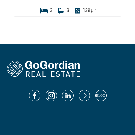
2
3
3
138
μ