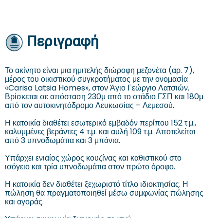
Περιγραφή
Το ακίνητο είναι μια ημιτελής διώροφη μεζονέτα (αρ. 7),
μέρος του οικιστικού συγκροτήματος με την ονομασία
«Carisa Latsia Homes», στον Άγιο Γεώργιο Λατσιών.
Βρίσκεται σε απόσταση 230μ από το στάδιο ΓΣΠ και 180μ
από τον αυτοκινητόδρομο Λευκωσίας – Λεμεσού.
Η κατοικία διαθέτει εσωτερικό εμβαδόν περίπου 152 τ.μ.,
καλυμμένες βεράντες 4 τ.μ. και αυλή 109 τ.μ. Αποτελείται
από 3 υπνοδωμάτια και 3 μπάνια.
Υπάρχει ενιαίος χώρος κουζίνας και καθιστικού στο
ισόγειο και τρία υπνοδωμάτια στον πρώτο όροφο.
Η κατοικία δεν διαθέτει ξεχωριστό τίτλο ιδιοκτησίας. Η
πώληση θα πραγματοποιηθεί μέσω συμφωνίας πώλησης
και αγοράς.