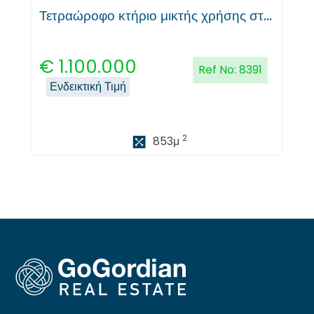
Τετραώροφο κτήριο μικτής χρήσης στους Άγιους Ομολογητές, Λευκωσία
€
1.100.000
Ref No:
8391
Ενδεικτική Τιμή
2
853
μ