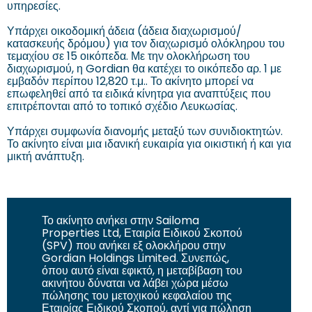
υπηρεσίες.
Υπάρχει οικοδομική άδεια (άδεια διαχωρισμού/
κατασκευής δρόμου) για τον διαχωρισμό ολόκληρου του
τεμαχίου σε 15 οικόπεδα. Με την ολοκλήρωση του
διαχωρισμού, η Gordian θα κατέχει το οικόπεδο αρ. 1 με
εμβαδόν περίπου 12,820 τ.μ.. Το ακίνητο μπορεί να
επωφεληθεί από τα ειδικά κίνητρα για αναπτύξεις που
επιτρέπονται από το τοπικό σχέδιο Λευκωσίας.
Υπάρχει συμφωνία διανομής μεταξύ των συνιδιοκτητών.
Το ακίνητο είναι μια ιδανική ευκαιρία για οικιστική ή και για
μικτή ανάπτυξη.
Το ακίνητο ανήκει στην Sailoma
Properties Ltd, Εταιρία Ειδικού Σκοπού
(SPV) που ανήκει εξ ολοκλήρου στην
Gordian Holdings Limited. Συνεπώς,
όπου αυτό είναι εφικτό, η μεταβίβαση του
ακινήτου δύναται να λάβει χώρα μέσω
πώλησης του μετοχικού κεφαλαίου της
Εταιρίας Ειδικού Σκοπού, αντί για πώληση