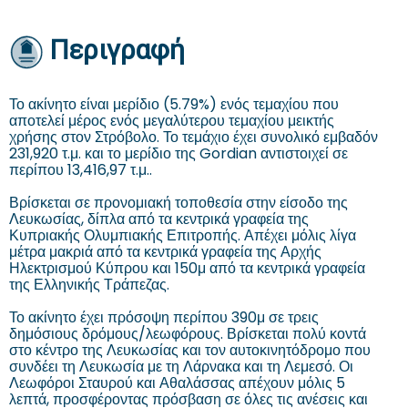
Περιγραφή
Το ακίνητο είναι μερίδιο (5.79%) ενός τεμαχίου που
αποτελεί μέρος ενός μεγαλύτερου τεμαχίου μεικτής
χρήσης στον Στρόβολο. Το τεμάχιο έχει συνολικό εμβαδόν
231,920 τ.μ. και το μερίδιο της Gordian αντιστοιχεί σε
περίπου 13,416,97 τ.μ..
Βρίσκεται σε προνομιακή τοποθεσία στην είσοδο της
Λευκωσίας, δίπλα από τα κεντρικά γραφεία της
Κυπριακής Ολυμπιακής Επιτροπής. Απέχει μόλις λίγα
μέτρα μακριά από τα κεντρικά γραφεία της Αρχής
Ηλεκτρισμού Κύπρου και 150μ από τα κεντρικά γραφεία
της Ελληνικής Τράπεζας.
Το ακίνητο έχει πρόσοψη περίπου 390μ σε τρεις
δημόσιους δρόμους/λεωφόρους. Βρίσκεται πολύ κοντά
στο κέντρο της Λευκωσίας και τον αυτοκινητόδρομο που
συνδέει τη Λευκωσία με τη Λάρνακα και τη Λεμεσό. Οι
Λεωφόροι Σταυρού και Αθαλάσσας απέχουν μόλις 5
λεπτά, προσφέροντας πρόσβαση σε όλες τις ανέσεις και