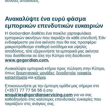
δυνατές αποδόσεις.
Ανακαλύψτε ένα ευρύ φάσμα
εμπορικών επενδυτικών ευκαιριών
Η GoGordian διαθέτει ένα ποικίλο χαρτοφυλάκιο
εμπορικών ακινήτων που ταιριάζει σε κάθε επενδυτή. Εάν
ενδιαφέρεστε για ένα ακίνητο που θα σας προσφέρει
μακροπρόθεσμο σταθερό εισόδημα και υψηλές
αποδόσεις, τότε εξερευνήστε τα εμπορικά μας ακίνητα
που διατίθενται σε όλη την Κύπρο στη διεύθυνση
www.gogordian.com
.
Ανακαλύψτε εμπορικά κτήρια προς πώληση στην Κύπρο,
όπως
βιομηχανικές μονάδες
,
ξενοδοχεία
,
γραφεία
,
καταστήματα
και
κτήρια
.
Επικοινωνήστε με την έμπειρη ομάδα μας σήμερα στο
(+357) 77 77 56 56 ή στο
enquiries@gordianservicing.com
για να σας
καθοδηγήσει στις καλύτερες επενδυτικές ευκαιρίες που
ταιριάζουν στις ανάγκες σας.