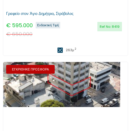
Γραφείο στον Άγιο Δημήτριο, Στρόβολος
€
595.000
Ενδεικτική Τιμή
Ref No:
8419
€
650.000
2
263
μ
ΕΓΚΡΙΘΗΚΕ ΠΡΟΣΦΟΡΑ
Προηγούμενο
Επόμενο