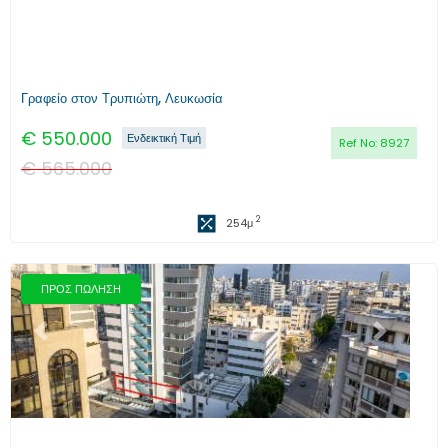
Γραφείο στον Τρυπιώτη, Λευκωσία
€
550.000
Ενδεικτική Τιμή
Ref No:
8927
€
565.000
2
254
μ
ΠΡΟΣ ΠΩΛΗΣΗ
Προηγούμενο
Επόμενο