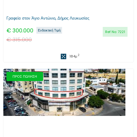
Γραφεία στον Άγιο Αντώνιο, Δήμος Λευκωσίας
€
300.000
Ενδεικτική Τιμή
Ref No:
7221
€
315.000
2
184
μ
ΠΡΟΣ ΠΩΛΗΣΗ
Προηγούμενο
Επόμενο