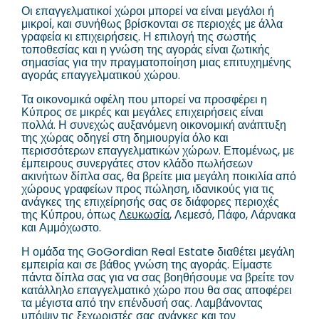
Οι επαγγελματικοί χώροι μπορεί να είναι μεγάλοι ή
μικροί, και συνήθως βρίσκονται σε περιοχές με άλλα
γραφεία κι επιχειρήσεις. Η επιλογή της σωστής
τοποθεσίας και η γνώση της αγοράς είναι ζωτικής
σημασίας για την πραγματοποίηση μιας επιτυχημένης
αγοράς επαγγελματικού χώρου.
Τα οικονομικά οφέλη που μπορεί να προσφέρει η
Κύπρος σε μικρές και μεγάλες επιχειρήσεις είναι
πολλά. Η συνεχώς αυξανόμενη οικονομική ανάπτυξη
της χώρας οδηγεί στη δημιουργία όλο και
περισσότερων επαγγελματικών χώρων. Επομένως, με
έμπειρους συνεργάτες στον κλάδο πωλήσεων
ακινήτων δίπλα σας, θα βρείτε μια μεγάλη ποικιλία από
χώρους γραφείων προς πώληση, ιδανικούς για τις
ανάγκες της επιχείρησής σας σε διάφορες περιοχές
της Κύπρου, όπως
Λευκωσία
, Λεμεσό, Πάφο, Λάρνακα
και Αμμόχωστο.
Η ομάδα της GoGordian Real Estate διαθέτει μεγάλη
εμπειρία και σε βάθος γνώση της αγοράς. Είμαστε
πάντα δίπλα σας για να σας βοηθήσουμε να βρείτε τον
κατάλληλο επαγγελματικό χώρο που θα σας αποφέρει
τα μέγιστα από την επένδυσή σας. Λαμβάνοντας
υπόψιν τις ξεχωριστές σας ανάγκες και τον