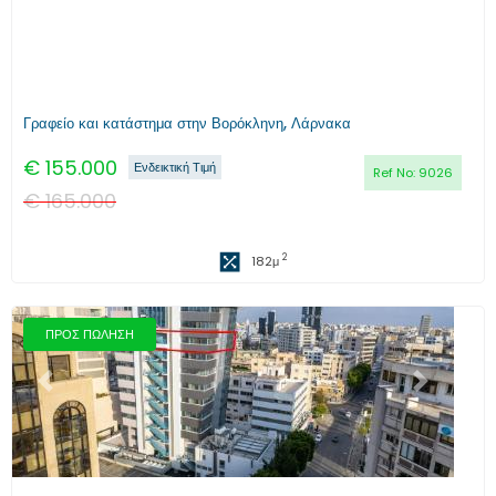
Γραφείο και κατάστημα στην Βορόκληνη, Λάρνακα
€
155.000
Ενδεικτική Τιμή
Ref No:
9026
€
165.000
2
182
μ
ΠΡΟΣ ΠΩΛΗΣΗ
Προηγούμενο
Επόμενο