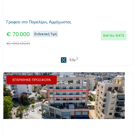
Γραφείο στο Παραλίμνι, Αμμόχωστος
€
70.000
Ενδεικτική Τιμή
Ref No:
8473
€
90.000
2
53
μ
ΕΓΚΡΙΘΗΚΕ ΠΡΟΣΦΟΡΑ
Προηγούμενο
Επόμενο