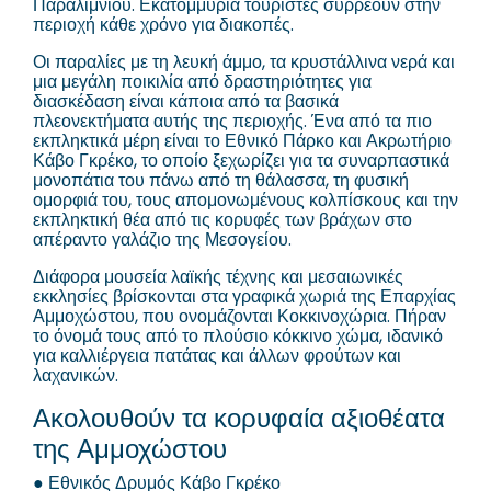
Παραλιμνίου. Εκατομμύρια τουρίστες συρρέουν στην
περιοχή κάθε χρόνο για διακοπές.
Οι παραλίες με τη λευκή άμμο, τα κρυστάλλινα νερά και
μια μεγάλη ποικιλία από δραστηριότητες για
διασκέδαση είναι κάποια από τα βασικά
πλεονεκτήματα αυτής της περιοχής. Ένα από τα πιο
εκπληκτικά μέρη είναι το Εθνικό Πάρκο και Ακρωτήριο
Κάβο Γκρέκο, το οποίο ξεχωρίζει για τα συναρπαστικά
μονοπάτια του πάνω από τη θάλασσα, τη φυσική
ομορφιά του, τους απομονωμένους κολπίσκους και την
εκπληκτική θέα από τις κορυφές των βράχων στο
απέραντο γαλάζιο της Μεσογείου.
Διάφορα μουσεία λαϊκής τέχνης και μεσαιωνικές
εκκλησίες βρίσκονται στα γραφικά χωριά της Επαρχίας
Αμμοχώστου, που ονομάζονται Κοκκινοχώρια. Πήραν
το όνομά τους από το πλούσιο κόκκινο χώμα, ιδανικό
για καλλιέργεια πατάτας και άλλων φρούτων και
λαχανικών.
Ακολουθούν τα κορυφαία αξιοθέατα
της Αμμοχώστου
● Εθνικός Δρυμός Κάβο Γκρέκο