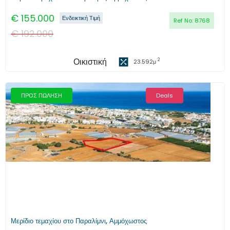
€
155.000
Ενδεικτική Τιμή
Ref No:
8768
€
192.000
Οικιστική
2
23.592
μ
ΠΡΟΣ ΠΩΛΗΣΗ
Deals
Προηγούμενο
Επόμενο
Μερίδιο τεμαχίου στο Παραλίμνι, Αμμόχωστος