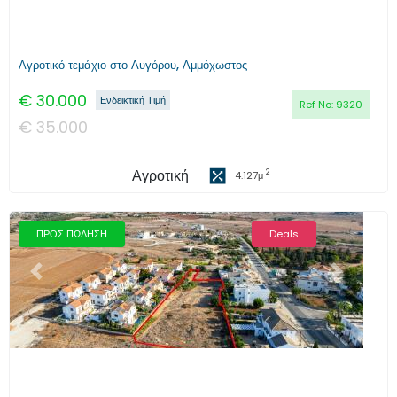
Αγροτικό τεμάχιο στο Αυγόρου, Αμμόχωστος
€
30.000
Ενδεικτική Τιμή
Ref No:
9320
€
35.000
Αγροτική
2
4.127
μ
ΠΡΟΣ ΠΩΛΗΣΗ
Deals
Προηγούμενο
Επόμενο