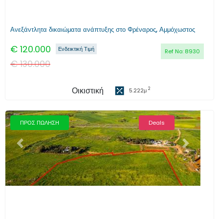
Ανεξάντλητα δικαιώματα ανάπτυξης στο Φρέναρος, Αμμόχωστος
€
120.000
Ενδεικτική Τιμή
Ref No:
8930
€
130.000
Οικιστική
2
5.222
μ
ΠΡΟΣ ΠΩΛΗΣΗ
Deals
Προηγούμενο
Επόμενο