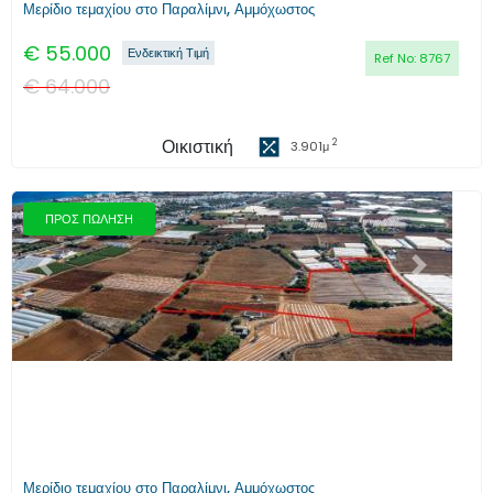
Μερίδιο τεμαχίου στο Παραλίμνι, Αμμόχωστος
€
55.000
Ενδεικτική Τιμή
Ref No:
8767
€
64.000
Οικιστική
2
3.901
μ
ΠΡΟΣ ΠΩΛΗΣΗ
Προηγούμενο
Επόμενο
Μερίδιο τεμαχίου στο Παραλίμνι, Αμμόχωστος