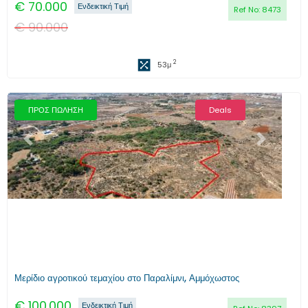
€
70.000
Ενδεικτική Τιμή
Ref No:
8473
€
90.000
2
53
μ
ΠΡΟΣ ΠΩΛΗΣΗ
Deals
Προηγούμενο
Επόμενο
Μερίδιο αγροτικού τεμαχίου στο Παραλίμνι, Αμμόχωστος
€
100.000
Ενδεικτική Τιμή