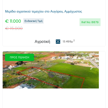
Μερίδιο αγροτικού τεμαχίου στο Αυγόρου, Αμμόχωστος
€
11.000
Ενδεικτική Τιμή
Ref No:
8879
€
15.000
Αγροτική
2
13.499
μ
ΠΡΟΣ ΠΩΛΗΣΗ
Προηγούμενο
Επόμενο