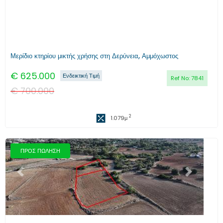
Μερίδιο κτηρίου μικτής χρήσης στη Δερύνεια, Αμμόχωστος
€
625.000
Ενδεικτική Τιμή
Ref No:
7841
€
700.000
2
1.079
μ
ΠΡΟΣ ΠΩΛΗΣΗ
Προηγούμενο
Επόμενο