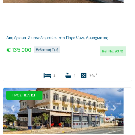
Διαμέρισμα 2 υπνοδωματίων στο Παραλίμνι, Αμμόχωστος
€
135.000
Ενδεικτική Τιμή
Ref No:
9370
2
2
1
74
μ
ΠΡΟΣ ΠΩΛΗΣΗ
Προηγούμενο
Επόμενο