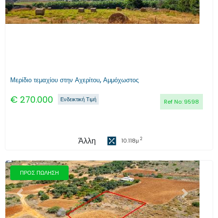
Μερίδιο τεμαχίου στην Αχερίτου, Αμμόχωστος
€
270.000
Ενδεικτική Τιμή
Ref No:
9598
Άλλη
2
10.118
μ
ΠΡΟΣ ΠΩΛΗΣΗ
Προηγούμενο
Επόμενο