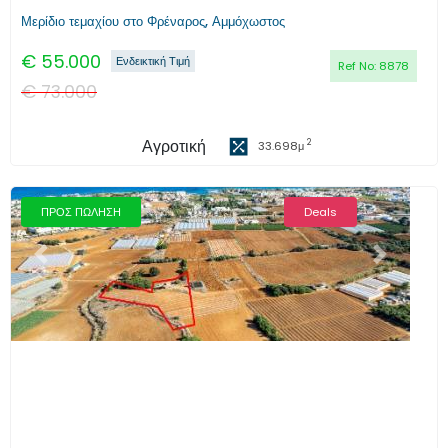
Μερίδιο τεμαχίου στο Φρέναρος, Αμμόχωστος
€
55.000
Ενδεικτική Τιμή
Ref No:
8878
€
73.000
Αγροτική
2
33.698
μ
ΠΡΟΣ ΠΩΛΗΣΗ
Deals
Προηγούμενο
Επόμενο