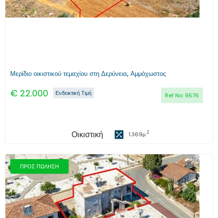
Μερίδιο οικιστικού τεμαχίου στη Δερύνεια, Αμμόχωστος
€
22.000
Ενδεικτική Τιμή
Ref No:
9576
Οικιστική
2
1.369
μ
ΠΡΟΣ ΠΩΛΗΣΗ
Προηγούμενο
Επόμενο