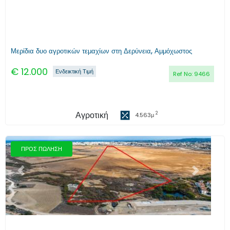
Μερίδια δυο αγροτικών τεμαχίων στη Δερύνεια, Αμμόχωστος
€
12.000
Ενδεικτική Τιμή
Ref No:
9466
Αγροτική
2
4.563
μ
ΠΡΟΣ ΠΩΛΗΣΗ
Προηγούμενο
Επόμενο