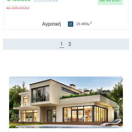
Ref No:
8397
€
115.000
Αγροτική
2
25.489
μ
1
2