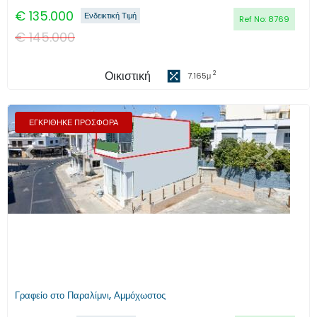
€
135.000
Ενδεικτική Τιμή
Ref No:
8769
€
145.000
Οικιστική
2
7.165
μ
ΕΓΚΡΙΘΗΚΕ ΠΡΟΣΦΟΡΑ
Προηγούμενο
Επόμενο
Γραφείο στο Παραλίμνι, Αμμόχωστος