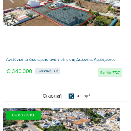
Προηγούμενο
Επόμενο
Ανεξάντλητα δικαιώματα ανάπτυξης στη Δερύνεια, Αμμόχωστος
€
340.000
Ενδεικτική Τιμή
Ref No:
7727
Οικιστική
2
4.338
μ
ΠΡΟΣ ΠΩΛΗΣΗ
Προηγούμενο
Επόμενο