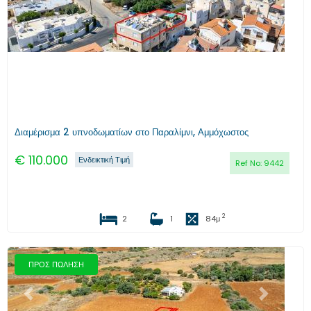
Διαμέρισμα 2 υπνοδωματίων στο Παραλίμνι, Αμμόχωστος
€
110.000
Ενδεικτική Τιμή
Ref No:
9442
2
2
1
84
μ
ΠΡΟΣ ΠΩΛΗΣΗ
Προηγούμενο
Επόμενο