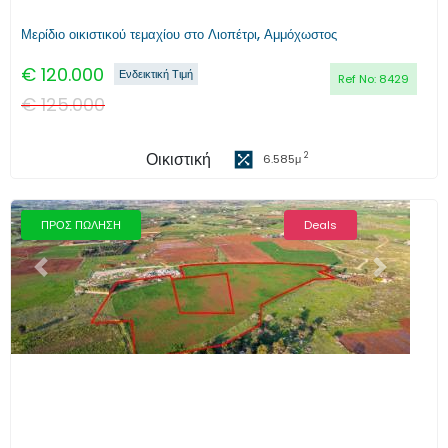
Μερίδιο οικιστικού τεμαχίου στο Λιοπέτρι, Αμμόχωστος
€
120.000
Ενδεικτική Τιμή
Ref No:
8429
€
125.000
Οικιστική
2
6.585
μ
ΠΡΟΣ ΠΩΛΗΣΗ
Deals
Προηγούμενο
Επόμενο