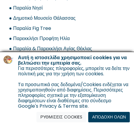
● Παραλία Νησί
● Δημοτικό Μουσείο Θάλασσας
● Παραλία
Fig Tree
● Παρεκκλήσι Προφήτη Ηλία
● Παραλία & Παρεκκλήσι Αγίας Θέκλας
Αυτή η ιστοσελίδα χρησιμοποιεί cookies για να
● Μονή Αγίας Νάπας
βελτιώσει την εμπειρία σας.
Για περισσότερες πληροφορίες, μπορείτε να δείτε την
● Θαλάσσιες Σπηλιές (Κάβο Γκρέκο)
πολιτική μας για την χρήση των cookies
.
Για να βρείτε τα καλύτερα ακίνητα προς πώληση στην
Αμμόχωστο, εμπιστευτείτε την κορυφαία εταιρεία στην
Tα προσωπικά σας δεδομένα/Cookies ενδέχεται να
Κύπρο, την
GoGordian Real Estate
.
χρησιμοποιηθούν από διαφημίσεις. Περισσότερες
πληροφορίες σχετικά με την εξατομίκευση
Ψάχνετε
ακίνητο για αγορά στην Πάφο
; Δείτε τα
διαφημίσεων είναι διαθέσιμες στο σύνδεσμο
διαθέσιμα ακίνητά μας.
Google's Privacy & Terms site.
Διαβάσετε επίσης τον
οδηγό για αγορά ακινήτου στην
ΡΥΘΜΙΣΕΙΣ COOKIES
ΑΠΟΔΟΧΗ ΟΛΩΝ
Κύπρο
.
Χαρακτηριστικά Αμμοχώστου