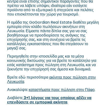
κέντρα είναι επίσης σημαντικοί παράγοντες που θα
πρέπει να λάβετε υπόψιν, ιδιαίτερα εάν εισάγετε
προϊόντα από το εξωτερικό ή στοχεύετε και πελάτες
που επισκέπτονται την χώρα για τουρισμό.
Η ομάδα της GoGordian Real Estate διαθέτει μεγάλη
εμπειρία στον κλάδο πωλήσεων ακινήτων στη
Λευκωσία. Είμαστε πάντα δίπλα σας για να σας
βοηθήσουμε να προσδιορίσετε τις ανάγκες της
επιχείρησής σας, και στη συνέχεια να βρείτε τις
κατάλληλες εγκαταστάσεις που θα στεγάσουν το
μαγαζί σας.
Περιηγηθείτε στην ιστοσελίδα μας και τα μέσα
κοινωνικής δικτύωσης για να βρείτε το κατάλληλο για
εσάς κατάστημα προς πώληση στη Λευκωσία, και να
ξεκινήστε την επιχείρησή σας άμεσα και δυναμικά.
Βρείτε εδώ περισσότερα
ακίνητα προς πώληση στην
Λευκωσία
.
Ανακαλύψτε
καταστήματα προς πώληση στην Πάφο
.
Διαβάστε
3+1 λόγους για τους οποίους αξίζει να
επενδύσετε σε εμπορικά ακίνητα
.