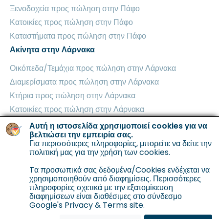
Ξενοδοχεία προς πώληση στην Πάφο
Κατοικίες προς πώληση στην Πάφο
Καταστήματα προς πώληση στην Πάφο
Ακίνητα στην Λάρνακα
Οικόπεδα/Τεμάχια προς πώληση στην Λάρνακα
Διαμερίσματα προς πώληση στην Λάρνακα
Κτήρια προς πώληση στην Λάρνακα
Κατοικίες προς πώληση στην Λάρνακα
Βιομηχανικά Κτήρια προς πώληση στην Λάρνακα
Αυτή η ιστοσελίδα χρησιμοποιεί cookies για να
βελτιώσει την εμπειρία σας.
Καταστήματα προς πώληση στην Λάρνακα
Για περισσότερες πληροφορίες, μπορείτε να δείτε την
Ακίνητα στην Αμμόχωστο
πολιτική μας για την χρήση των cookies
.
Οικόπεδα/Τεμάχια προς πώληση στην Αμμόχωστο
Tα προσωπικά σας δεδομένα/Cookies ενδέχεται να
χρησιμοποιηθούν από διαφημίσεις. Περισσότερες
Διαμερίσματα προς πώληση στην Αμμόχωστο
πληροφορίες σχετικά με την εξατομίκευση
Κτήρια προς πώληση στην Αμμόχωστο
διαφημίσεων είναι διαθέσιμες στο σύνδεσμο
Google's Privacy & Terms site.
Κατοικίες προς πώληση στην Αμμόχωστο