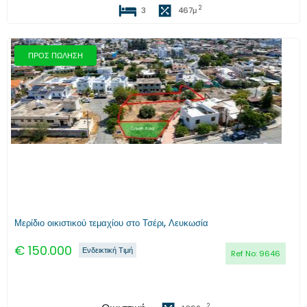
2
3
467
μ
ΠΡΟΣ ΠΩΛΗΣΗ
Προηγούμενο
Επόμενο
Μερίδιο οικιστικού τεμαχίου στο Τσέρι, Λευκωσία
€
150.000
Ενδεικτική Τιμή
Ref No:
9646
2