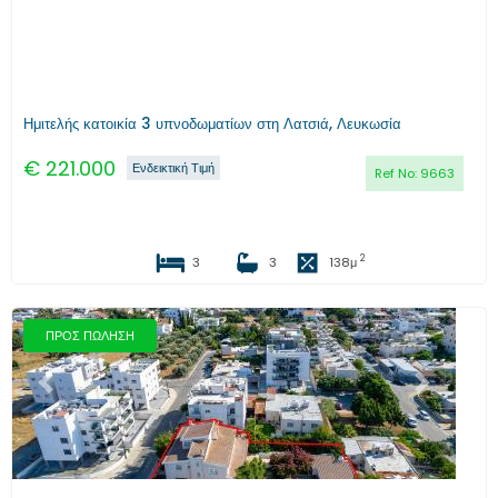
Ημιτελής κατοικία 3 υπνοδωματίων στη Λατσιά, Λευκωσία
€
221.000
Ενδεικτική Τιμή
Ref No:
9663
2
3
3
138
μ
ΠΡΟΣ ΠΩΛΗΣΗ
Προηγούμενο
Επόμενο