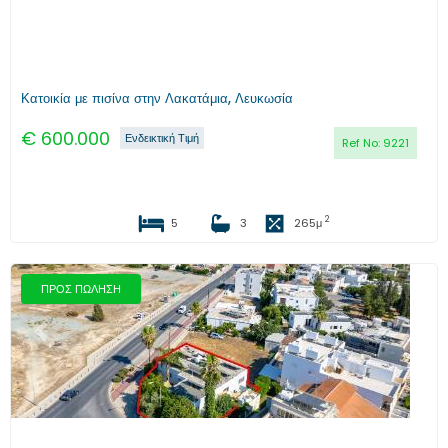
Κατοικία με πισίνα στην Λακατάμια, Λευκωσία
€
600.000
Ενδεικτική Τιμή
Ref No:
9221
2
5
3
265
μ
ΠΡΟΣ ΠΩΛΗΣΗ
Προηγούμενο
Επόμενο