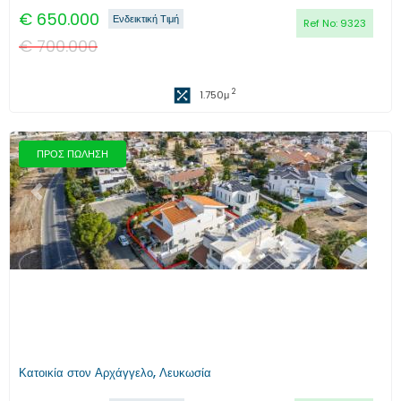
€
650.000
Ενδεικτική Τιμή
Ref No:
9323
€
700.000
2
1.750
μ
ΠΡΟΣ ΠΩΛΗΣΗ
Προηγούμενο
Επόμενο
Κατοικία στον Αρχάγγελο, Λευκωσία