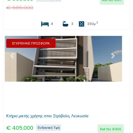
Ref No:
8811
€
585.000
2
4
3
330
μ
ΕΓΚΡΙΘΗΚΕ ΠΡΟΣΦΟΡΑ
Προηγούμενο
Επόμενο
Κτήριο μικτής χρήσης στον Στρόβολο, Λευκωσία
€
405.000
Ενδεικτική Τιμή
Ref No:
8406