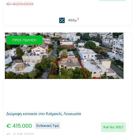
€
420.000
2
496
μ
ΠΡΟΣ ΠΩΛΗΣΗ
Προηγούμενο
Επόμενο
Διώροφη κατοικία στο Καϊμακλί, Λευκωσία
€
415.000
Ενδεικτική Τιμή
Ref No:
8157
€
445.000