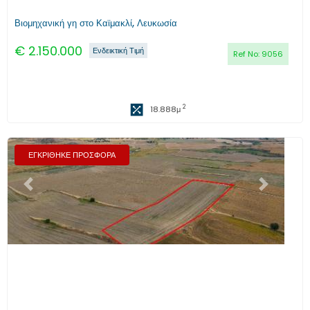
Βιομηχανική γη στο Καϊμακλί, Λευκωσία
€
2.150.000
Ενδεικτική Τιμή
Ref No:
9056
2
18.888
μ
ΕΓΚΡΙΘΗΚΕ ΠΡΟΣΦΟΡΑ
Προηγούμενο
Επόμενο