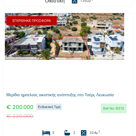
Οικιστική
1.392
μ
ΕΓΚΡΙΘΗΚΕ ΠΡΟΣΦΟΡΑ
Προηγούμενο
Επόμενο
Μερίδιο ημιτελούς οικιστικής ανάπτυξης στο Τσέρι, Λευκωσία
€
200.000
Ενδεικτική Τιμή
Ref No:
8372
€
220.000
2
3
2
324
μ