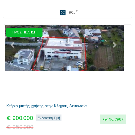
2
90
μ
ΠΡΟΣ ΠΩΛΗΣΗ
Προηγούμενο
Επόμενο
Κτήριο μικτής χρήσης στην Κλήρου, Λευκωσία
€
900.000
Ενδεικτική Τιμή
Ref No:
7987
€
950.000