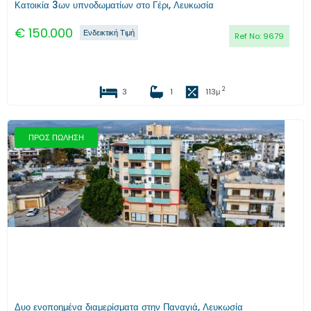
Κατοικία 3ων υπνοδωματίων στο Γέρι, Λευκωσία
€
150.000
Ενδεικτική Τιμή
Ref No:
9679
2
3
1
113
μ
ΠΡΟΣ ΠΩΛΗΣΗ
Προηγούμενο
Επόμενο
Δυο ενοποημένα διαμερίσματα στην Παναγιά, Λευκωσία