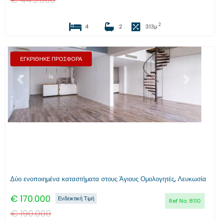
2
4
2
313
μ
ΕΓΚΡΙΘΗΚΕ ΠΡΟΣΦΟΡΑ
Προηγούμενο
Επόμενο
Δύο ενοποιημένα καταστήματα στους Άγιους Ομολογητές, Λευκωσία
€
170.000
Ενδεικτική Τιμή
Ref No:
8110
€
190.000