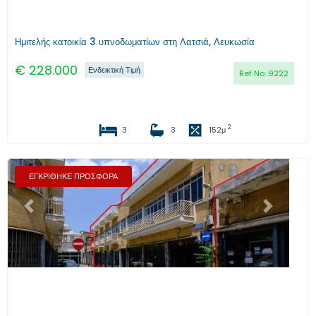
Ημιτελής κατοικία 3 υπνοδωματίων στη Λατσιά, Λευκωσία
€
228.000
Ενδεικτική Τιμή
Ref No:
9222
2
3
3
152
μ
ΕΓΚΡΙΘΗΚΕ ΠΡΟΣΦΟΡΑ
Προηγούμενο
Επόμενο