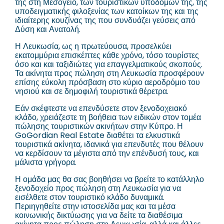
της στη Μεσόγειο, των τουριστικών υποδομών της, της
υποδειγματικής φιλοξενίας των κατοίκων της και της
ιδιαίτερης κουζίνας της που συνδυάζει γεύσεις από
Δύση και Ανατολή.
Η Λευκωσία, ως η πρωτεύουσα, προσελκύει
εκατομμύρια επισκέπτες κάθε χρόνο, τόσο τουρίστες
όσο και και ταξιδιώτες για επαγγελματικούς σκοπούς.
Τα ακίνητα προς πώληση στη Λευκωσία προσφέρουν
επίσης εύκολη πρόσβαση στο κύριο αεροδρόμιο του
νησιού και σε δημοφιλή τουριστικά θέρετρα.
Εάν σκέφτεστε να επενδύσετε στον ξενοδοχειακό
κλάδο, χρειάζεστε τη βοήθεια των ειδικών στον τομέα
πώλησης τουριστικών ακινήτων στην Κύπρο. Η
GoGordian Real Estate διαθέτει τα ελκυστικά
τουριστικά ακίνητα, ιδανικά για επενδυτές που θέλουν
να κερδίσουν τα μέγιστα από την επένδυσή τους, και
μάλιστα γρήγορα.
Η ομάδα μας θα σας βοηθήσει να βρείτε το κατάλληλο
ξενοδοχείο προς πώληση στη Λευκωσία για να
εισέλθετε στον τουριστικό κλάδο δυναμικά.
Περιηγηθείτε στην ιστοσελίδα μας και τα μέσα
κοινωνικής δικτύωσης για να δείτε τα διαθέσιμα