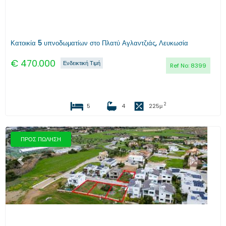
Κατοικία 5 υπνοδωματίων στο Πλατύ Αγλαντζιάς, Λευκωσία
€
470.000
Ενδεικτική Τιμή
Ref No:
8399
2
5
4
225
μ
ΠΡΟΣ ΠΩΛΗΣΗ
Προηγούμενο
Επόμενο