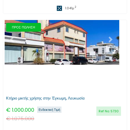
2
1.041
μ
ΠΡΟΣ ΠΩΛΗΣΗ
Προηγούμενο
Επόμενο
Κτήριο μικτής χρήσης στην Έγκωμη, Λευκωσία
€
1.000.000
Ενδεικτική Τιμή
Ref No:
5730
€
1.075.000