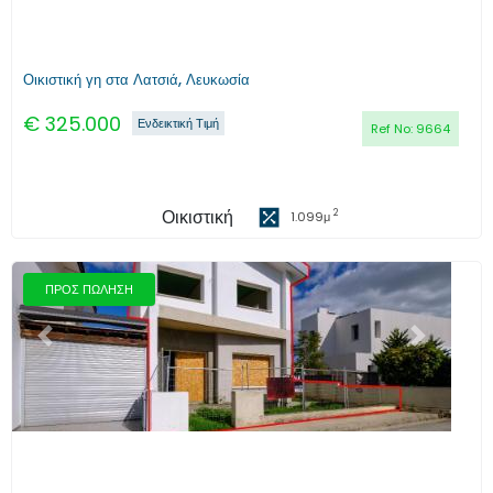
Οικιστική γη στα Λατσιά, Λευκωσία
€
325.000
Ενδεικτική Τιμή
Ref No:
9664
Οικιστική
2
1.099
μ
ΠΡΟΣ ΠΩΛΗΣΗ
Προηγούμενο
Επόμενο