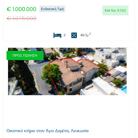
€
1.000.000
Ενδεικτική Τιμή
Ref No:
5730
€
1.075.000
2
3
467
μ
ΠΡΟΣ ΠΩΛΗΣΗ
Προηγούμενο
Επόμενο
Οικιστικό κτήριο στον Άγιο Δομέτιο, Λευκωσία