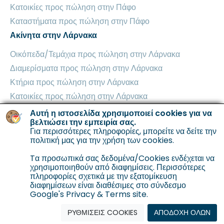
Κατοικίες προς πώληση στην Πάφο
Καταστήματα προς πώληση στην Πάφο
Ακίνητα στην Λάρνακα
Οικόπεδα/Τεμάχια προς πώληση στην Λάρνακα
Διαμερίσματα προς πώληση στην Λάρνακα
Κτήρια προς πώληση στην Λάρνακα
Κατοικίες προς πώληση στην Λάρνακα
Βιομηχανικά Κτήρια προς πώληση στην Λάρνακα
Αυτή η ιστοσελίδα χρησιμοποιεί cookies για να
βελτιώσει την εμπειρία σας.
Καταστήματα προς πώληση στην Λάρνακα
Για περισσότερες πληροφορίες, μπορείτε να δείτε την
Ακίνητα στην Αμμόχωστο
πολιτική μας για την χρήση των cookies
.
Οικόπεδα/Τεμάχια προς πώληση στην Αμμόχωστο
Tα προσωπικά σας δεδομένα/Cookies ενδέχεται να
χρησιμοποιηθούν από διαφημίσεις. Περισσότερες
Διαμερίσματα προς πώληση στην Αμμόχωστο
πληροφορίες σχετικά με την εξατομίκευση
Κτήρια προς πώληση στην Αμμόχωστο
διαφημίσεων είναι διαθέσιμες στο σύνδεσμο
Google's Privacy & Terms site.
Κατοικίες προς πώληση στην Αμμόχωστο
ΡΥΘΜΙΣΕΙΣ COOKIES
ΑΠΟΔΟΧΗ ΟΛΩΝ