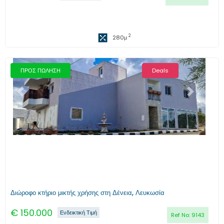
2
280
μ
ΠΡΟΣ ΠΩΛΗΣΗ
Deals
Προηγούμενο
Επόμενο
Διώροφο κτήριο μικτής χρήσης στη Δένεια, Λευκωσία
€
150.000
Ενδεικτική Τιμή
Ref No:
9143