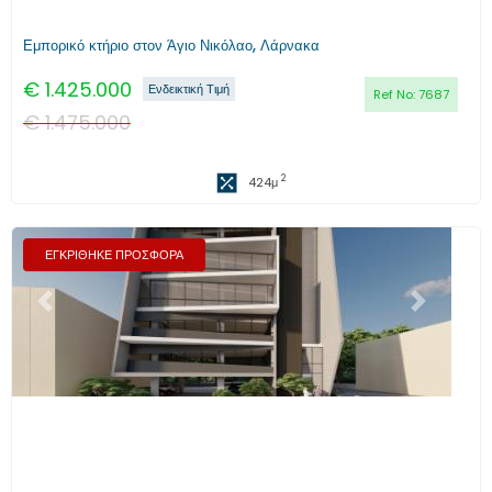
Εμπορικό κτήριο στον Άγιο Νικόλαο, Λάρνακα
€
1.425.000
Ενδεικτική Τιμή
Ref No:
7687
€
1.475.000
2
424
μ
ΕΓΚΡΙΘΗΚΕ ΠΡΟΣΦΟΡΑ
Προηγούμενο
Επόμενο