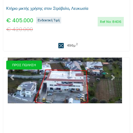
Κτήριο μικτής χρήσης στον Στρόβολο, Λευκωσία
€
405.000
Ενδεικτική Τιμή
Ref No:
8406
€
420.000
2
496
μ
ΠΡΟΣ ΠΩΛΗΣΗ
Προηγούμενο
Επόμενο