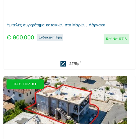
Ημιτελές συγκρότημα κατοικιών στο Μαρώνι, Λάρνακα
€
900.000
Ενδεικτική Τιμή
Ref No:
9716
2
2.175
μ
ΠΡΟΣ ΠΩΛΗΣΗ
Προηγούμενο
Επόμενο