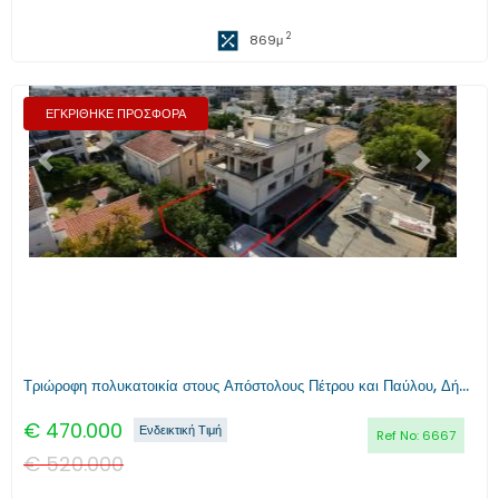
2
869
μ
ΕΓΚΡΙΘΗΚΕ ΠΡΟΣΦΟΡΑ
Προηγούμενο
Επόμενο
Τριώροφη πολυκατοικία στους Απόστολους Πέτρου και Παύλου, Δήμο Λεμεσού
€
470.000
Ενδεικτική Τιμή
Ref No:
6667
€
520.000