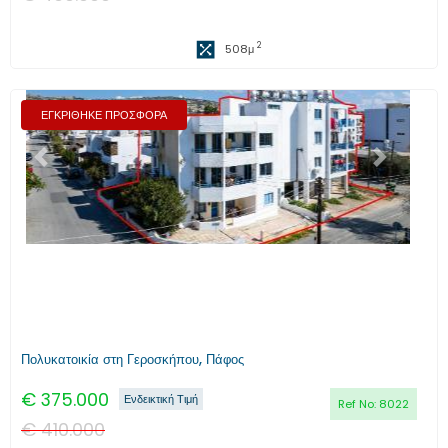
2
508
μ
ΕΓΚΡΙΘΗΚΕ ΠΡΟΣΦΟΡΑ
Προηγούμενο
Επόμενο
Πολυκατοικία στη Γεροσκήπου, Πάφος
€
375.000
Ενδεικτική Τιμή
Ref No:
8022
€
410.000