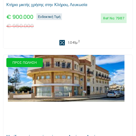
Κτήριο μικτής χρήσης στην Κλήρου, Λευκωσία
€
900.000
Ενδεικτική Τιμή
Ref No:
7987
€
950.000
2
1.041
μ
ΠΡΟΣ ΠΩΛΗΣΗ
Προηγούμενο
Επόμενο