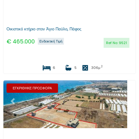
Οικιστικό κτήριο στον Άγιο Παύλο, Πάφος
€
465.000
Ενδεικτική Τιμή
Ref No:
9521
2
6
5
306
μ
ΕΓΚΡΙΘΗΚΕ ΠΡΟΣΦΟΡΑ
Προηγούμενο
Επόμενο