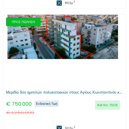
2
853
μ
ΠΡΟΣ ΠΩΛΗΣΗ
Προηγούμενο
Επόμενο
Μερίδιο δύο ημιτελών πολυκατοικιών στους Αγίους Κωνσταντίνου και Ελένης, Λευκωσίας
€
750.000
Ενδεικτική Τιμή
Ref No:
7908
€
1.250.000
2
903
μ