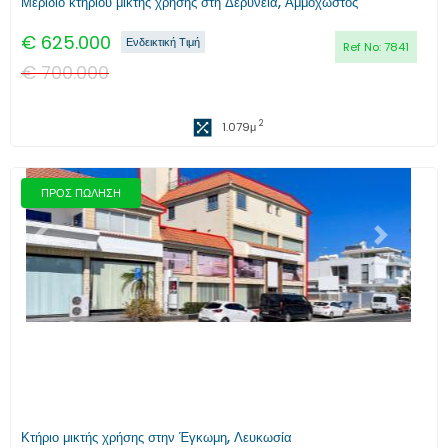
Μερίδιο κτηρίου μικτής χρήσης στη Δερύνεια, Αμμόχωστος
€
625.000
Ενδεικτική Τιμή
Ref No:
7841
€
700.000
2
1.079
μ
ΠΡΟΣ ΠΩΛΗΣΗ
Προηγούμενο
Επόμενο
Κτήριο μικτής χρήσης στην Έγκωμη, Λευκωσία