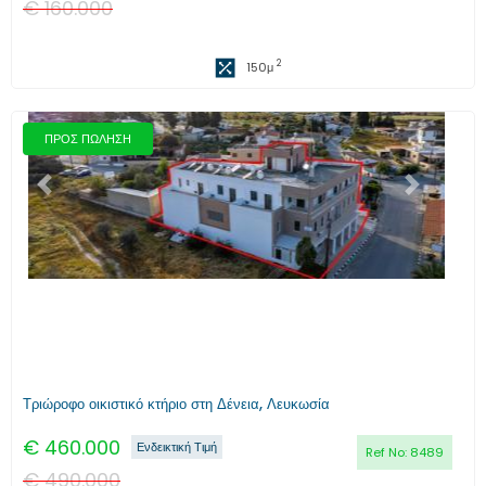
€
160.000
2
150
μ
ΠΡΟΣ ΠΩΛΗΣΗ
Προηγούμενο
Επόμενο
Τριώροφο οικιστικό κτήριο στη Δένεια, Λευκωσία
€
460.000
Ενδεικτική Τιμή
Ref No:
8489
€
490.000