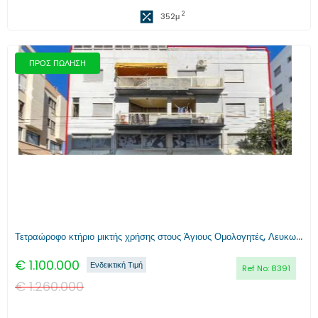
2
352
μ
ΠΡΟΣ ΠΩΛΗΣΗ
Προηγούμενο
Επόμενο
Τετραώροφο κτήριο μικτής χρήσης στους Άγιους Ομολογητές, Λευκωσία
€
1.100.000
Ενδεικτική Τιμή
Ref No:
8391
€
1.260.000