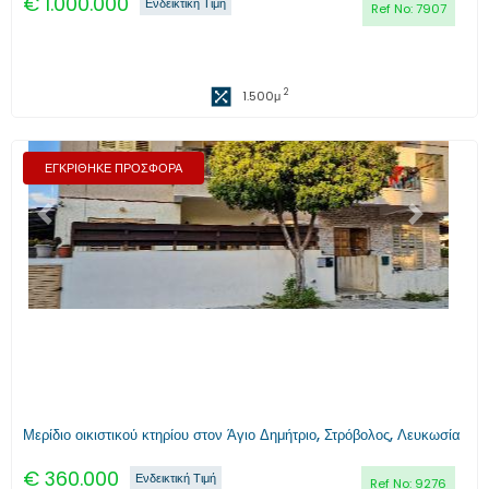
€
1.000.000
Ενδεικτική Τιμή
Ref No:
7907
2
1.500
μ
ΕΓΚΡΙΘΗΚΕ ΠΡΟΣΦΟΡΑ
Προηγούμενο
Επόμενο
Μερίδιο οικιστικού κτηρίου στον Άγιο Δημήτριο, Στρόβολος, Λευκωσία
€
360.000
Ενδεικτική Τιμή
Ref No:
9276