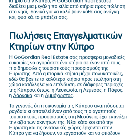
κτήριο στην Κύπρο; Η GoGordian Real Estate
διαθέτει μια μεγάλη ποικιλία από κτήρια προς πώληση
στο νησί, ιδανικά για να καλύψουν κάθε σας ανάγκη
και, φυσικά, το μπάτζετ σας.
Πωλήσεις Επαγγελματικών
Κτηρίων στην Κύπρο
Η GoGordian Real Estate σας προσφέρει μοναδικές
ευκαιρίες να αγοράσετε ένα κτήριο σε έναν από τους
πιο δημοφιλείς τουριστικούς προορισμούς της
Ευρώπης. Από εμπορικά κτήρια μέχρι πολυκατοικίες,
εδώ θα βρείτε τα καλύτερα κτήρια προς πώληση στη
χώρα κατάλληλα για επένδυση, σε διάφορες περιοχές
της Κύπρου, όπως, η
Λευκωσία
, η
Λεμεσός
, η
Πάφος
,
η
Λάρνακα
και η
Αμμόχωστος
.
Το γεγονός ότι η οικονομία της Κύπρου αναπτύσσεται
ραγδαία κι αποτελεί έναν από τους πιο αγαπητούς
τουριστικούς προορισμούς στη Μεσόγειο, έχει εκτινάξει
την αξία των ακινήτων της. Νέοι κάτοικοι από την
Ευρώπη και τις ανατολικές χώρες έρχονται στην
Κύπρο για να ζήσουν, να εργαστούν και να φτιάξουν