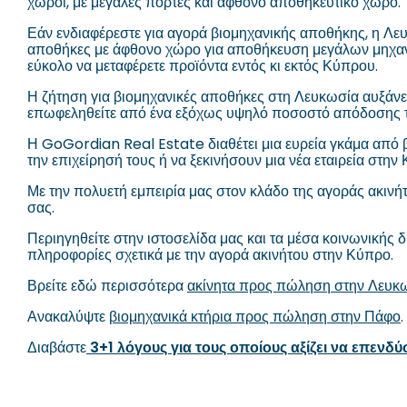
χώροι, με μεγάλες πόρτες και άφθονο αποθηκευτικό χώρο.
Εάν ενδιαφέρεστε για αγορά βιομηχανικής αποθήκης, η Λευκ
αποθήκες με άφθονο χώρο για αποθήκευση μεγάλων μηχανημ
εύκολο να μεταφέρετε προϊόντα εντός κι εκτός Κύπρου.
Η ζήτηση για βιομηχανικές αποθήκες στη Λευκωσία αυξάνετ
επωφεληθείτε από ένα εξόχως υψηλό ποσοστό απόδοσης τ
Η GoGordian Real Estate διαθέτει μια ευρεία γκάμα από 
την επιχείρησή τους ή να ξεκινήσουν μια νέα εταιρεία στην
Με την πολυετή εμπειρία μας στον κλάδο της αγοράς ακινή
σας.
Περιηγηθείτε στην ιστοσελίδα μας και τα μέσα κοινωνικής
πληροφορίες σχετικά με την αγορά ακινήτου στην Κύπρο.
Βρείτε εδώ περισσότερα
ακίνητα προς πώληση στην Λευκ
Ανακαλύψτε
βιομηχανικά κτήρια προς πώληση στην Πάφο
.
Διαβάστε
3+1 λόγους για τους οποίους αξίζει να επενδ