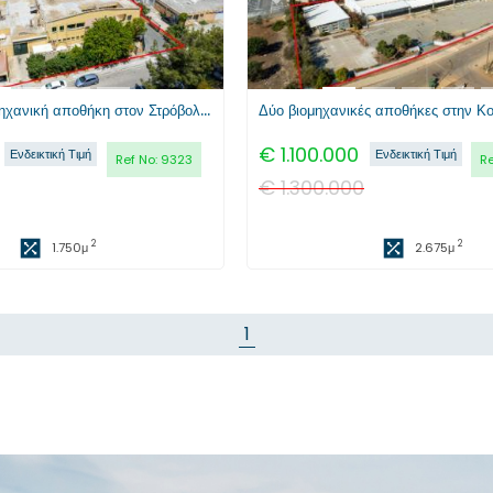
Μισθωμένη βιομηχανική αποθήκη στον Στρόβολο, Λευκωσία
€
1.100.000
Ενδεικτική Τιμή
Ενδεικτική Τιμή
Ref No:
9323
Re
€
1.300.000
2
2
1.750
μ
2.675
μ
1