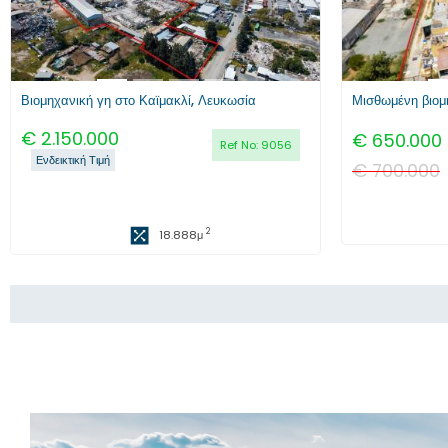
Βιομηχανική γη στο Καϊμακλί, Λευκωσία
€
2.150.000
€
650.000
Ref No:
9056
Ενδεικτική Τιμή
€
700.000
2
18.888
μ