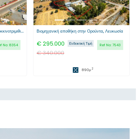
Δύο βιομηχανικές αποθήκες στην Κοκκινοτριμιθιά, Λευκωσίας
Βιομηχανική αποθήκη στην Ορούντα, Λευκωσία
€
295.000
Ενδεικτική Τιμή
f No:
8354
Ref No:
7543
€
340.000
2
890
μ