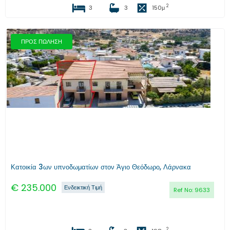
2
3
3
150
μ
ΠΡΟΣ ΠΩΛΗΣΗ
Προηγούμενο
Επόμενο
Κατοικία 3ων υπνοδωματίων στον Άγιο Θεόδωρο, Λάρνακα
€
235.000
Ενδεικτική Τιμή
Ref No:
9633
2