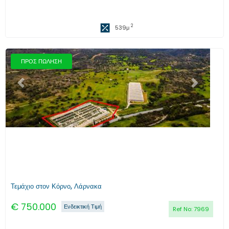
2
539
μ
ΠΡΟΣ ΠΩΛΗΣΗ
Προηγούμενο
Επόμενο
Τεμάχιο στον Κόρνο, Λάρνακα
€
750.000
Ενδεικτική Τιμή
Ref No:
7969