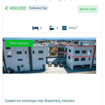
€
460.000
Ενδεικτική Τιμή
Ref No:
9210
2
3
3
350
μ
ΠΡΟΣ ΠΩΛΗΣΗ
Προηγούμενο
Επόμενο
Γραφείο και κατάστημα στην Βορόκληνη, Λάρνακα