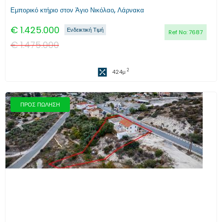
Εμπορικό κτήριο στον Άγιο Νικόλαο, Λάρνακα
€
1.425.000
Ενδεικτική Τιμή
Ref No:
7687
€
1.475.000
2
424
μ
ΠΡΟΣ ΠΩΛΗΣΗ
Προηγούμενο
Επόμενο