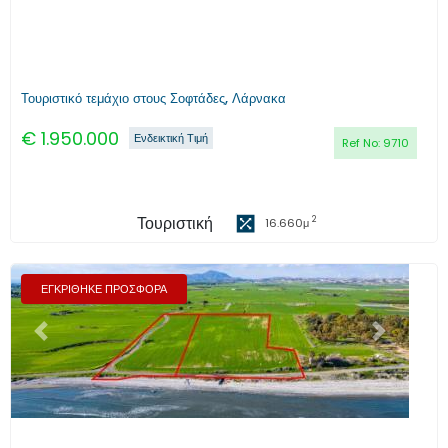
Τουριστικό τεμάχιο στους Σοφτάδες, Λάρνακα
€
1.950.000
Ενδεικτική Τιμή
Ref No:
9710
Τουριστική
2
16.660
μ
ΕΓΚΡΙΘΗΚΕ ΠΡΟΣΦΟΡΑ
Προηγούμενο
Επόμενο