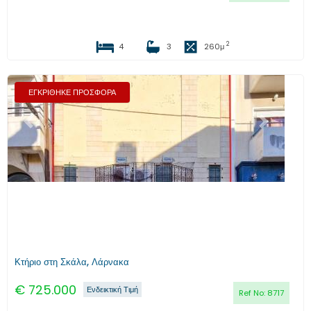
2
4
3
260
μ
ΕΓΚΡΙΘΗΚΕ ΠΡΟΣΦΟΡΑ
Προηγούμενο
Επόμενο
Κτήριο στη Σκάλα, Λάρνακα
€
725.000
Ενδεικτική Τιμή
Ref No:
8717