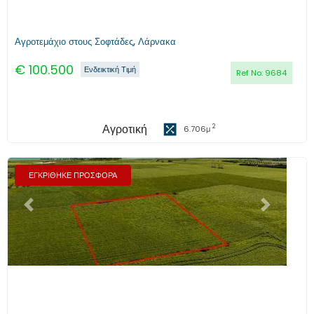
Αγροτεμάχιο στους Σοφτάδες, Λάρνακα
€
100.500
Ενδεικτική Τιμή
Ref No:
9684
Αγροτική
2
6.706
μ
ΕΓΚΡΙΘΗΚΕ ΠΡΟΣΦΟΡΑ
Προηγούμενο
Επόμενο