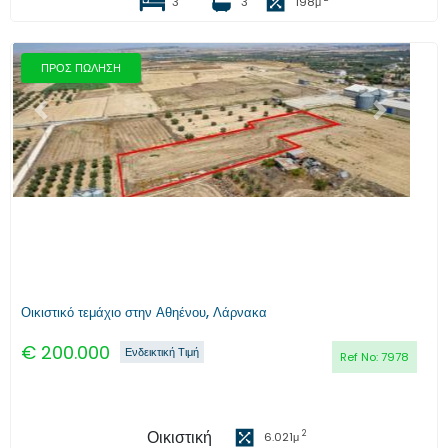
3
3
198
μ
ΠΡΟΣ ΠΩΛΗΣΗ
Προηγούμενο
Επόμενο
Οικιστικό τεμάχιο στην Αθηένου, Λάρνακα
€
200.000
Ενδεικτική Τιμή
Ref No:
7978
Οικιστική
2
6.021
μ