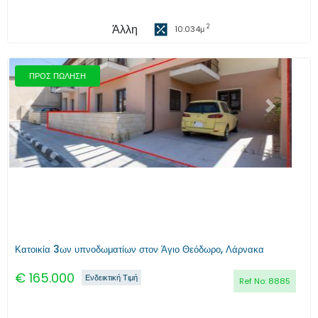
Άλλη
2
10.034
μ
ΠΡΟΣ ΠΩΛΗΣΗ
Προηγούμενο
Επόμενο
Κατοικία 3ων υπνοδωματίων στον Άγιο Θεόδωρο, Λάρνακα
€
165.000
Ενδεικτική Τιμή
Ref No:
8885