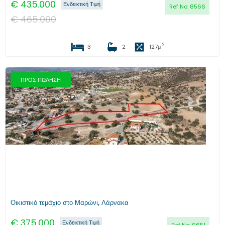
€
435.000
Ενδεικτική Τιμή
Ref No:
8566
€
465.000
2
3
2
127
μ
ΠΡΟΣ ΠΩΛΗΣΗ
Προηγούμενο
Επόμενο
Οικιστικό τεμάχιο στο Μαρώνι, Λάρνακα
€
375.000
Ενδεικτική Τιμή