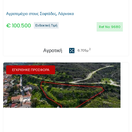
Αγροτεμάχιο στους Σοφτάδες, Λάρνακα
€
100.500
Ενδεικτική Τιμή
Ref No:
9680
Αγροτική
2
6.705
μ
ΕΓΚΡΙΘΗΚΕ ΠΡΟΣΦΟΡΑ
Προηγούμενο
Επόμενο