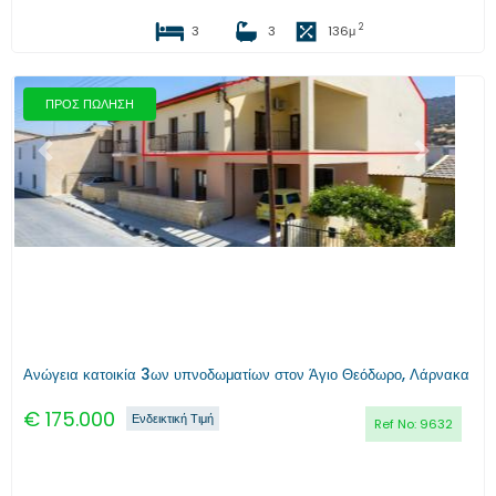
2
3
3
136
μ
ΠΡΟΣ ΠΩΛΗΣΗ
Προηγούμενο
Επόμενο
Ανώγεια κατοικία 3ων υπνοδωματίων στον Άγιο Θεόδωρο, Λάρνακα
€
175.000
Ενδεικτική Τιμή
Ref No:
9632