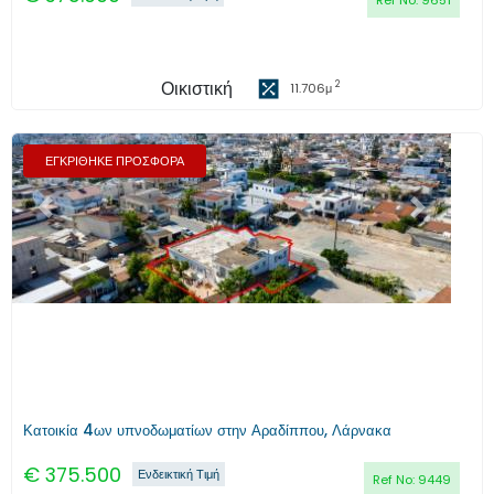
Ref No:
9651
Οικιστική
2
11.706
μ
ΕΓΚΡΙΘΗΚΕ ΠΡΟΣΦΟΡΑ
Προηγούμενο
Επόμενο
Κατοικία 4ων υπνοδωματίων στην Αραδίππου, Λάρνακα
€
375.500
Ενδεικτική Τιμή
Ref No:
9449