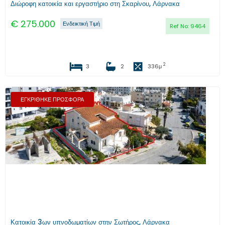
Διώροφη κατοικία και εργαστήριο στη Σκαρίνου, Λάρνακα
€
275.000
Ενδεικτική Τιμή
Ref No:
9464
2
3
2
336
μ
ΕΓΚΡΙΘΗΚΕ ΠΡΟΣΦΟΡΑ
Προηγούμενο
Επόμενο
Κατοικία 3ων υπνοδωματίων στην Σωτήρος, Λάρνακα