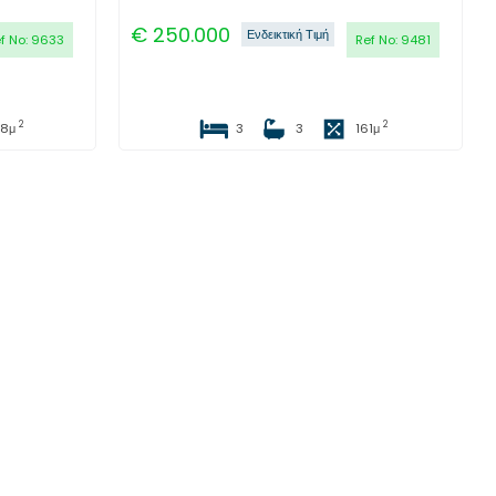
€
250.000
Ενδεικτική Τιμή
f No:
9633
Ref No:
9481
2
2
98
μ
3
3
161
μ