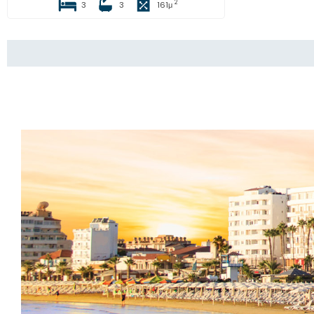
2
3
3
161
μ