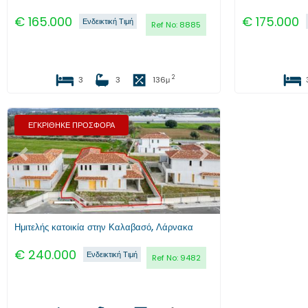
€
165.000
€
175.000
Ενδεικτική Τιμή
Ref No:
8885
2
3
3
136
μ
ΕΓΚΡΙΘΗΚΕ ΠΡΟΣΦΟΡΑ
Προηγούμενο
Επόμενο
Ημιτελής κατοικία στην Καλαβασό, Λάρνακα
€
240.000
Ενδεικτική Τιμή
Ref No:
9482