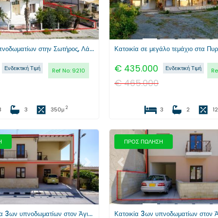
Κατοικία 3ων υπνοδωματίων στην Σωτήρος, Λάρνακα
Κατοικία σε μεγάλο τεμάχιο στα Πυ
€
435.000
Ενδεικτική Τιμή
Ενδεικτική Τιμή
Ref No:
9210
Re
€
465.000
2
3
3
350
μ
3
2
1
Η
ΠΡΟΣ ΠΩΛΗΣΗ
Επόμενο
Προηγούμενο
Ανώγεια κατοικία 3ων υπνοδωματίων στον Άγιο Θεόδωρο, Λάρνακα