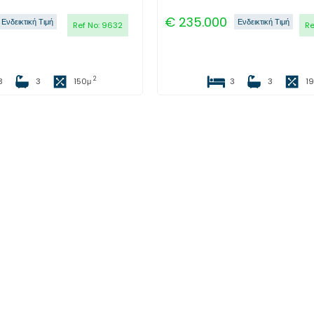
€
235.000
Ενδεικτική Τιμή
Ενδεικτική Τιμή
Ref No:
9632
Re
2
3
3
150
μ
3
3
1