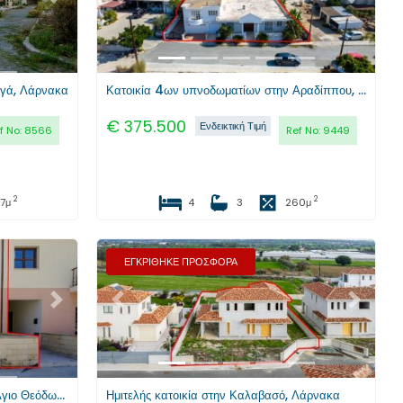
ργά, Λάρνακα
Κατοικία 4ων υπνοδωματίων στην Αραδίππου, Λάρνακα
€
375.500
Ενδεικτική Τιμή
f No:
8566
Ref No:
9449
2
2
27
μ
4
3
260
μ
ΕΓΚΡΙΘΗΚΕ ΠΡΟΣΦΟΡΑ
Επόμενο
Προηγούμενο
Επόμενο
Κατοικία 3ων υπνοδωματίων στον Άγιο Θεόδωρο, Λάρνακα
Ημιτελής κατοικία στην Καλαβασό, Λάρνακα