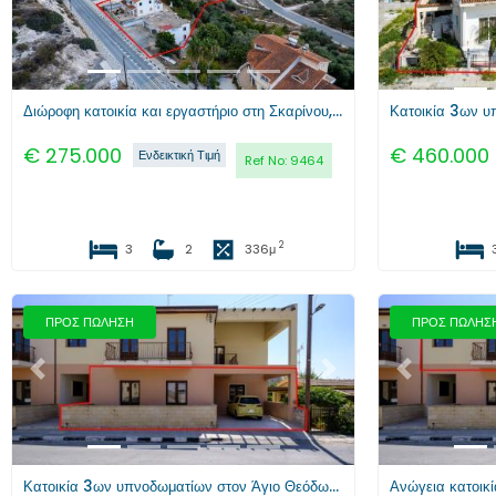
Διώροφη κατοικία και εργαστήριο στη Σκαρίνου, Λάρνακα
€
275.000
€
460.000
Ενδεικτική Τιμή
Ref No:
9464
2
3
2
336
μ
ΠΡΟΣ ΠΩΛΗΣΗ
ΠΡΟΣ ΠΩΛΗΣ
Προηγούμενο
Επόμενο
Προηγούμενο
Κατοικία 3ων υπνοδωματίων στον Άγιο Θεόδωρο, Λάρνακα