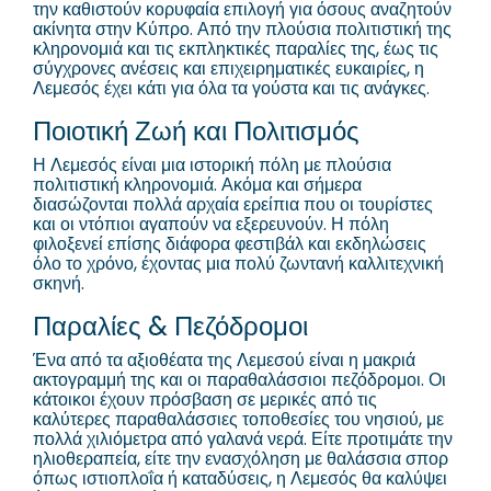
την καθιστούν κορυφαία επιλογή για όσους αναζητούν
ακίνητα στην Κύπρο. Από την πλούσια πολιτιστική της
κληρονομιά και τις εκπληκτικές παραλίες της, έως τις
σύγχρονες ανέσεις και επιχειρηματικές ευκαιρίες, η
Λεμεσός έχει κάτι για όλα τα γούστα και τις ανάγκες.
Ποιοτική Ζωή και Πολιτισμός
Η Λεμεσός είναι μια ιστορική πόλη με πλούσια
πολιτιστική κληρονομιά. Ακόμα και σήμερα
διασώζονται πολλά αρχαία ερείπια που οι τουρίστες
και οι ντόπιοι αγαπούν να εξερευνούν. Η πόλη
φιλοξενεί επίσης διάφορα φεστιβάλ και εκδηλώσεις
όλο το χρόνο, έχοντας μια πολύ ζωντανή καλλιτεχνική
σκηνή.
Παραλίες & Πεζόδρομοι
Ένα από τα αξιοθέατα της Λεμεσού είναι η μακριά
ακτογραμμή της και οι παραθαλάσσιοι πεζόδρομοι. Οι
κάτοικοι έχουν πρόσβαση σε μερικές από τις
καλύτερες παραθαλάσσιες τοποθεσίες του νησιού, με
πολλά χιλιόμετρα από γαλανά νερά. Είτε προτιμάτε την
ηλιοθεραπεία, είτε την ενασχόληση με θαλάσσια σπορ
όπως ιστιοπλοΐα ή καταδύσεις, η Λεμεσός θα καλύψει