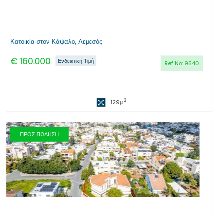
Κατοικία στον Κάψαλο, Λεμεσός
€
160.000
Ενδεικτική Τιμή
Ref No:
9540
2
129
μ
ΠΡΟΣ ΠΩΛΗΣΗ
Προηγούμενο
Επόμενο