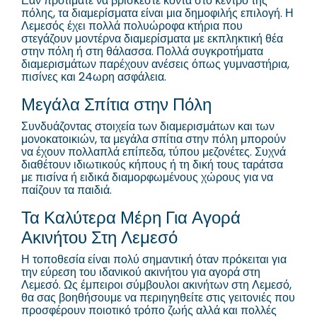
Εάν προτιμάτε να βρίσκεστε κοντά στο κέντρο της
πόλης, τα διαμερίσματα είναι μια δημοφιλής επιλογή. Η
Λεμεσός έχει πολλά πολυώροφα κτήρια που
στεγάζουν μοντέρνα διαμερίσματα με εκπληκτική θέα
στην πόλη ή στη θάλασσα. Πολλά συγκροτήματα
διαμερισμάτων παρέχουν ανέσεις όπως γυμναστήρια,
πισίνες και 24ωρη ασφάλεια.
Μεγάλα Σπίτια στην Πόλη
Συνδυάζοντας στοιχεία των διαμερισμάτων και των
μονοκατοικιών, τα μεγάλα σπίτια στην πόλη μπορούν
να έχουν πολλαπλά επίπεδα, τύπου μεζονέτες. Συχνά
διαθέτουν ιδιωτικούς κήπους ή τη δική τους ταράτσα
με πισίνα ή ειδικά διαμορφωμένους χώρους για να
παίζουν τα παιδιά.
Τα Καλύτερα Μέρη Για Αγορά
Ακινήτου Στη Λεμεσό
Η τοποθεσία είναι πολύ σημαντική όταν πρόκειται για
την εύρεση του ιδανικού ακινήτου για αγορά στη
Λεμεσό. Ως έμπειροι σύμβουλοι ακινήτων στη Λεμεσό,
θα σας βοηθήσουμε να περιηγηθείτε στις γειτονιές που
προσφέρουν ποιοτικό τρόπο ζωής αλλά και πολλές