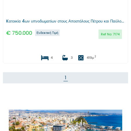
Kατοικία 4ων υπνοδωματίων στους Αποστόλους Πέτρου και Παύλου, Λεμεσός
€
750.000
Ενδεικτική Τιμή
Ref No:
7174
2
4
3
419
μ
1