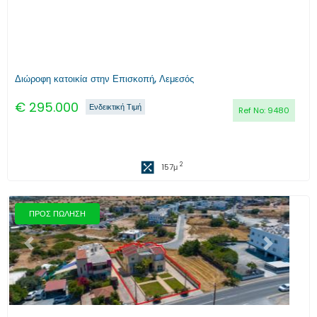
Διώροφη κατοικία στην Επισκοπή, Λεμεσός
€
295.000
Ενδεικτική Τιμή
Ref No:
9480
2
157
μ
ΠΡΟΣ ΠΩΛΗΣΗ
Προηγούμενο
Επόμενο