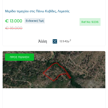
Μερίδιο τεμαχίου στις Πάνω Κυβίδες, Λεμεσός
€
13.000
Ενδεικτική Τιμή
Ref No:
9236
€
16.000
Άλλη
2
12.542
μ
ΠΡΟΣ ΠΩΛΗΣΗ