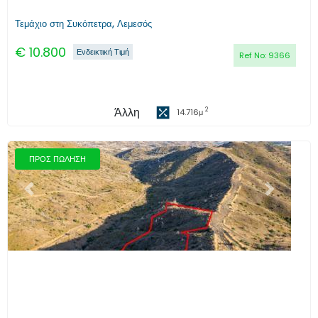
Τεμάχιο στη Συκόπετρα, Λεμεσός
€
10.800
Ενδεικτική Τιμή
Ref No:
9366
Άλλη
2
14.716
μ
ΠΡΟΣ ΠΩΛΗΣΗ
Προηγούμενο
Επόμενο