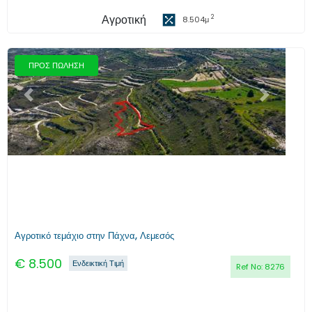
Αγροτική
2
8.504
μ
ΠΡΟΣ ΠΩΛΗΣΗ
Προηγούμενο
Επόμενο
Αγροτικό τεμάχιο στην Πάχνα, Λεμεσός
€
8.500
Ενδεικτική Τιμή
Ref No:
8276