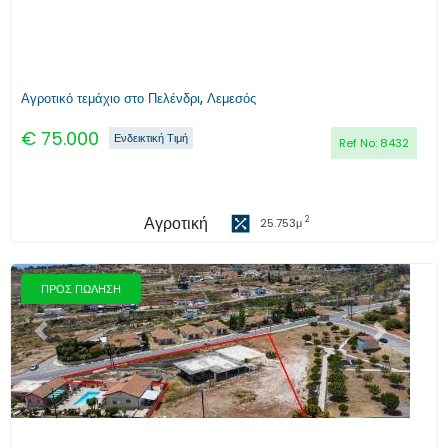
Αγροτικό τεμάχιο στο Πελένδρι, Λεμεσός
€
75.000
Ενδεικτική Τιμή
Ref No:
8432
Αγροτική
2
25.753
μ
ΠΡΟΣ ΠΩΛΗΣΗ
Προηγούμενο
Επόμενο