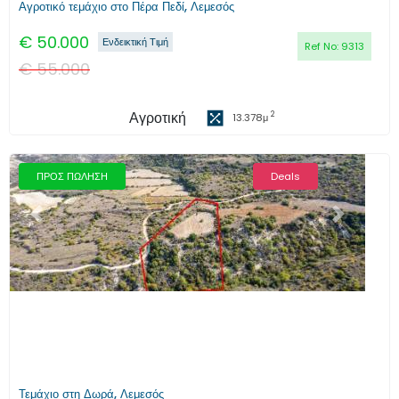
Αγροτικό τεμάχιο στο Πέρα Πεδί, Λεμεσός
€
50.000
Ενδεικτική Τιμή
Ref No:
9313
€
55.000
Αγροτική
2
13.378
μ
ΠΡΟΣ ΠΩΛΗΣΗ
Deals
Προηγούμενο
Επόμενο
Τεμάχιο στη Δωρά, Λεμεσός