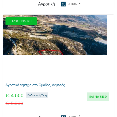
Αγροτική
2
3.805
μ
ΠΡΟΣ ΠΩΛΗΣΗ
Προηγούμενο
Επόμενο
Αγροτικό τεμάχιο στο Όμοδος, Λεμεσός
€
4.500
Ενδεικτική Τιμή
Ref No:
5139
€
5.000
2