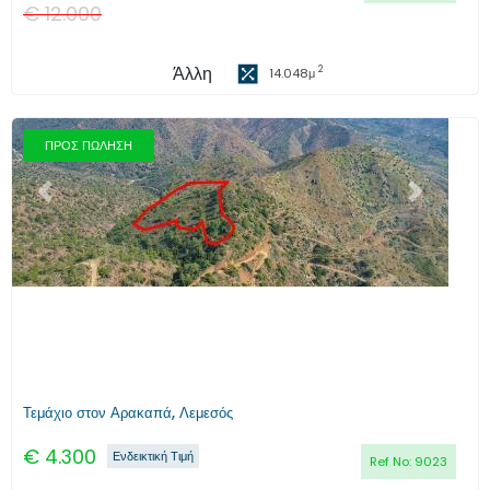
€
12.000
Άλλη
2
14.048
μ
ΠΡΟΣ ΠΩΛΗΣΗ
Προηγούμενο
Επόμενο
Τεμάχιο στον Αρακαπά, Λεμεσός
€
4.300
Ενδεικτική Τιμή
Ref No:
9023