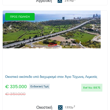
Αγροτική
2.676
μ
ΠΡΟΣ ΠΩΛΗΣΗ
Προηγούμενο
Επόμενο
Οικιστικό οικόπεδο υπό διαχωρισμό στον Άγιο Τύχωνα, Λεμεσός
€
335.000
Ενδεικτική Τιμή
Ref No:
8875
€
351.000
Οικιστική
2
1.332
μ