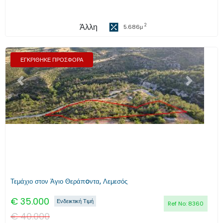
Άλλη
2
5.686
μ
ΕΓΚΡΙΘΗΚΕ ΠΡΟΣΦΟΡΑ
Προηγούμενο
Επόμενο
Τεμάχιο στον Άγιο Θεράπoντα, Λεμεσός
€
35.000
Ενδεικτική Τιμή
Ref No:
8360
€
40.000