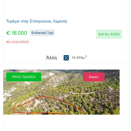
Τεμάχια στην Επταγώνεια, Λεμεσός
€
18.000
Ενδεικτική Τιμή
Ref No:
8306
€
22.000
Άλλη
2
19.399
μ
ΠΡΟΣ ΠΩΛΗΣΗ
Deals
Προηγούμενο
Επόμενο