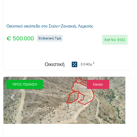
Οικιστικό οικόπεδο στο Σούνι-Ζανακιά, Λεμεσός
€
500.000
Ενδεικτική Τιμή
Ref No:
9132
Οικιστική
2
3.040
μ
ΠΡΟΣ ΠΩΛΗΣΗ
Deals
Προηγούμενο
Επόμενο