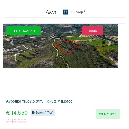
Άλλη
2
10.703
μ
ΠΡΟΣ ΠΩΛΗΣΗ
Deals
Προηγούμενο
Επόμενο
Αγροτικό τεμάχιο στην Πάχνα, Λεμεσός
€
14.550
Ενδεικτική Τιμή
Ref No:
8275
€
18.000