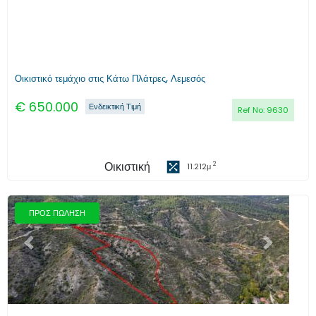
Οικιστικό τεμάχιο στις Κάτω Πλάτρες, Λεμεσός
€
650.000
Ενδεικτική Τιμή
Ref No:
9630
Οικιστική
2
11.212
μ
ΠΡΟΣ ΠΩΛΗΣΗ
Προηγούμενο
Επόμενο