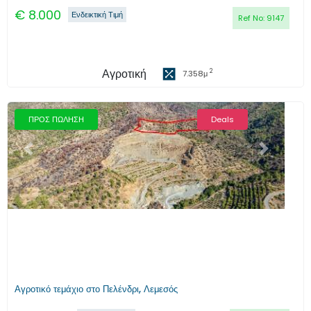
€
8.000
Ενδεικτική Τιμή
Ref No:
9147
Αγροτική
2
7.358
μ
ΠΡΟΣ ΠΩΛΗΣΗ
Deals
Προηγούμενο
Επόμενο
Αγροτικό τεμάχιο στο Πελένδρι, Λεμεσός