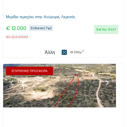
Μερίδιο τεμαχίου στην Ανώγυρα, Λεμεσός
€
12.000
Ενδεικτική Τιμή
Ref No:
9237
€
22.000
Άλλη
2
18.395
μ
ΕΓΚΡΙΘΗΚΕ ΠΡΟΣΦΟΡΑ
Προηγούμενο
Επόμενο