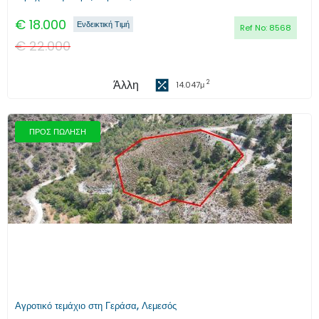
€
18.000
Ενδεικτική Τιμή
Ref No:
8568
€
22.000
Άλλη
2
14.047
μ
ΠΡΟΣ ΠΩΛΗΣΗ
Προηγούμενο
Επόμενο
Αγροτικό τεμάχιο στη Γεράσα, Λεμεσός