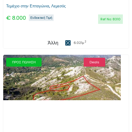
Τεμάχιο στην Επταγώνια, Λεμεσός
€
8.000
Ενδεικτική Τιμή
Ref No:
8310
Άλλη
2
6.021
μ
ΠΡΟΣ ΠΩΛΗΣΗ
Deals
Προηγούμενο
Επόμενο