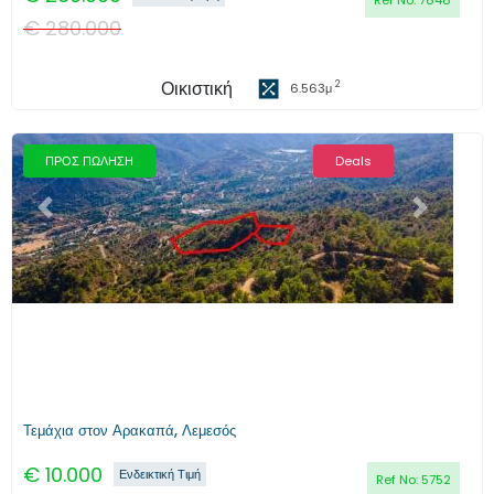
Ref No:
7848
€
280.000
Οικιστική
2
6.563
μ
ΠΡΟΣ ΠΩΛΗΣΗ
Deals
Προηγούμενο
Επόμενο
Τεμάχια στον Αρακαπά, Λεμεσός
€
10.000
Ενδεικτική Τιμή
Ref No:
5752