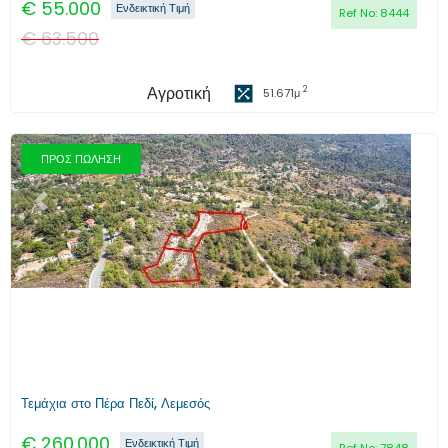
€
55.000
Ενδεικτική Τιμή
Ref No:
8444
€
63.500
Αγροτική
2
51.671
μ
ΠΡΟΣ ΠΩΛΗΣΗ
Προηγούμενο
Επόμενο
Τεμάχια στο Πέρα Πεδί, Λεμεσός
€
260.000
Ενδεικτική Τιμή