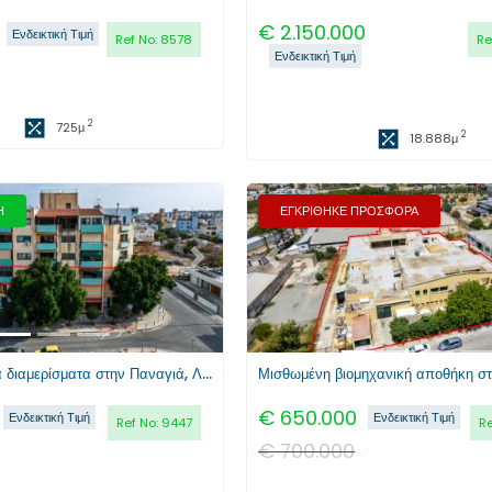
€
2.150.000
Ενδεικτική Τιμή
Ref No:
8578
Re
Ενδεικτική Τιμή
2
725
μ
2
18.888
μ
Η
ΕΓΚΡΙΘΗΚΕ ΠΡΟΣΦΟΡΑ
Επόμενο
Προηγούμενο
Δυο ενοποημένα διαμερίσματα στην Παναγιά, Λευκωσία
€
650.000
Ενδεικτική Τιμή
Ενδεικτική Τιμή
Ref No:
9447
Re
€
700.000