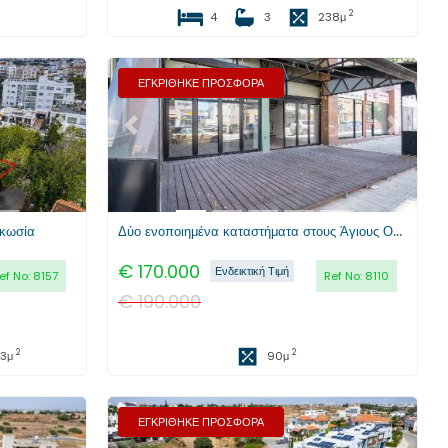
2
4
3
238
μ
ΕΓΚΡΙΘΗΚΕ ΠΡΟΣΦΟΡΑ
Επόμενο
Προηγούμενο
Επόμενο
υκωσία
Δύο ενοποιημένα καταστήματα στους Άγιους Ομολογητές, Λευκωσία
€
170.000
Ενδεικτική Τιμή
ef No:
8157
Ref No:
8110
€
190.000
2
2
13
μ
90
μ
ΕΓΚΡΙΘΗΚΕ ΠΡΟΣΦΟΡΑ