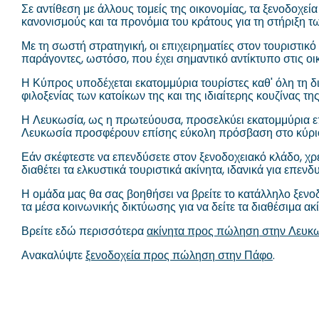
Σε αντίθεση με άλλους τομείς της οικονομίας, τα ξενοδοχε
κανονισμούς και τα προνόμια του κράτους για τη στήριξη 
Με τη σωστή στρατηγική, οι επιχειρηματίες στον τουριστι
παράγοντες, ωστόσο, που έχει σημαντικό αντίκτυπο στις οι
Η Κύπρος υποδέχεται εκατομμύρια τουρίστες καθ' όλη τη δ
φιλοξενίας των κατοίκων της και της ιδιαίτερης κουζίνας 
Η Λευκωσία, ως η πρωτεύουσα, προσελκύει εκατομμύρια επι
Λευκωσία προσφέρουν επίσης εύκολη πρόσβαση στο κύριο 
Εάν σκέφτεστε να επενδύσετε στον ξενοδοχειακό κλάδο, χ
διαθέτει τα ελκυστικά τουριστικά ακίνητα, ιδανικά για επε
Η ομάδα μας θα σας βοηθήσει να βρείτε το κατάλληλο ξενο
τα μέσα κοινωνικής δικτύωσης για να δείτε τα διαθέσιμα 
Βρείτε εδώ περισσότερα
ακίνητα προς πώληση στην Λευκ
Ανακαλύψτε
ξενοδοχεία προς πώληση στην Πάφο
.