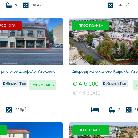
2
2
3
2
399
μ
1.750
μ
ΠΡΟΣΦΟΡΑ
ΠΡΟΣ ΠΩΛΗΣΗ
Επόμενο
Προηγούμενο
ρήσης στον Στρόβολο, Λευκωσία
Διώροφη κατοικία στο Καϊμακλί, Λε
€
415.000
Ενδεικτική Τιμή
Ενδεικτική Τιμή
Ref No:
8406
R
€
445.000
2
496
μ
4
2
3
Η
ΠΡΟΣ ΠΩΛΗΣΗ