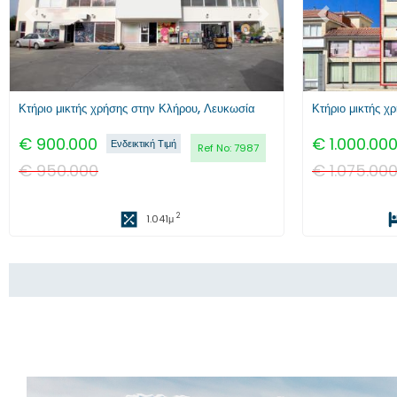
Προηγούμενο
Επόμενο
Προηγούμενο
Κτήριο μικτής χρήσης στην Κλήρου, Λευκωσία
Κτήριο μικτής 
€
900.000
€
1.000.00
Ενδεικτική Τιμή
Ref No:
7987
€
950.000
€
1.075.00
2
1.041
μ