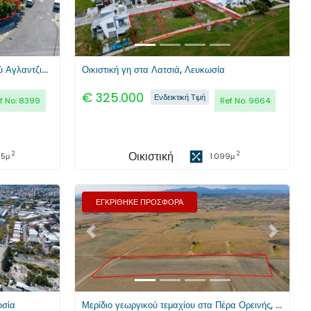
Κατοικία 5 υπνοδωματίων στο Πλατύ Αγλαντζιάς, Λευκωσία
Οικιστική γη στα Λατσιά, Λευκωσία
€
325.000
Ενδεικτική Τιμή
f No:
8399
Ref No:
9664
Οικιστική
2
2
25
μ
1.099
μ
ΕΓΚΡΙΘΗΚΕ ΠΡΟΣΦΟΡΑ
Επόμενο
Προηγούμενο
Επόμενο
ωσία
Μερίδιο γεωργικού τεμαχίου στα Πέρα Ορεινής, Λευκωσία