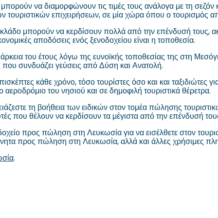
ία μπορούν να διαμορφώνουν τις τιμές τους ανάλογα με τη σεζόν
των τουριστικών επιχειρήσεων, σε μία χώρα όπου ο τουρισμός α
κό κλάδο μπορούν να κερδίσουν πολλά από την επένδυσή τους, 
κονομικές αποδόσεις ενός ξενοδοχείου είναι η τοποθεσία.
ιάρκεια του έτους λόγω της ευνοϊκής τοποθεσίας της στη Μεσόγ
της που συνδυάζει γεύσεις από Δύση και Ανατολή.
σκέπτες κάθε χρόνο, τόσο τουρίστες όσο και και ταξιδιώτες γ
αεροδρόμιο του νησιού και σε δημοφιλή τουριστικά θέρετρα.
ρειάζεστε τη βοήθεια των ειδικών στον τομέα πώλησης τουρισ
νδυτές που θέλουν να κερδίσουν τα μέγιστα από την επένδυσή του
δοχείο προς πώληση στη Λευκωσία για να εισέλθετε στον τουριστ
ακίνητα προς πώληση στη Λευκωσία, αλλά και άλλες χρήσιμες πλ
ωσία
.