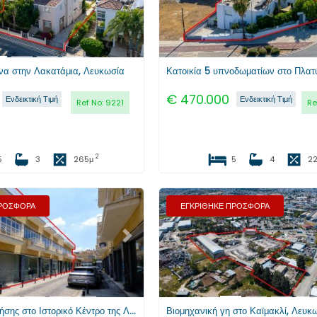
ίνα στην Λακατάμια, Λευκωσία
€
470.000
Ενδεικτική Τιμή
Ενδεικτική Τιμή
Ref No:
9221
Re
2
5
3
265
μ
5
4
2
ΠΡΟΣΦΟΡΑ
ΕΓΚΡΙΘΗΚΕ ΠΡΟΣΦΟΡΑ
Επόμενο
Προηγούμενο
Κτήριο μικτής χρήσης στο Ιστορικό Κέντρο της Λευκωσίας
Βιομηχανική γη στο Καϊμακλί, Λευκ