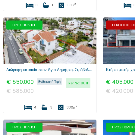
2
3
1
113
μ
ΠΡΟΣ ΠΩΛΗΣΗ
ΕΓΚΡΙΘΗΚΕ 
Προηγούμενο
Επόμενο
Προηγούμενο
Διώροφη κατοικία στον Άγιο Δημήτριο, Στρόβολος, Λευκωσία
Κτήριο μικτής χ
€
550.000
€
405.000
Ενδεικτική Τιμή
Ref No:
8811
€
585.000
€
420.000
2
4
3
330
μ
ΠΡΟΣ ΠΩΛΗΣΗ
ΠΡΟΣ ΠΩΛΗΣ