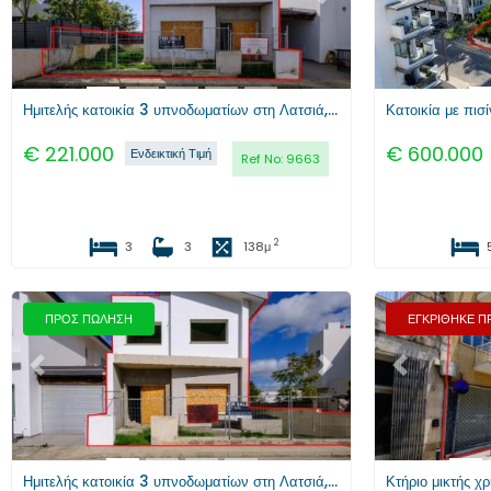
Ημιτελής κατοικία 3 υπνοδωματίων στη Λατσιά, Λευκωσία
Κατοικία με πισ
€
221.000
€
600.000
Ενδεικτική Τιμή
Ref No:
9663
2
3
3
138
μ
ΠΡΟΣ ΠΩΛΗΣΗ
ΕΓΚΡΙΘΗΚΕ 
Προηγούμενο
Επόμενο
Προηγούμενο
Ημιτελής κατοικία 3 υπνοδωματίων στη Λατσιά, Λευκωσία