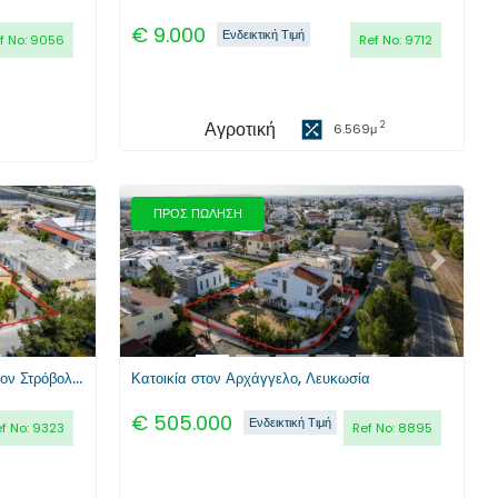
€
9.000
Ενδεικτική Τιμή
f No:
9056
Ref No:
9712
Αγροτική
2
6.569
μ
ΠΡΟΣ ΠΩΛΗΣΗ
Επόμενο
Προηγούμενο
Επόμενο
Μισθωμένη βιομηχανική αποθήκη στον Στρόβολο, Λευκωσία
Κατοικία στον Αρχάγγελο, Λευκωσία
€
505.000
Ενδεικτική Τιμή
f No:
9323
Ref No:
8895