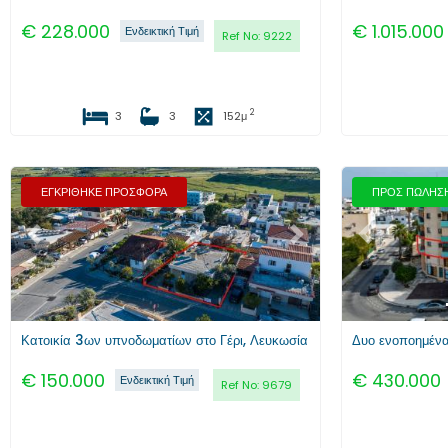
€
228.000
€
1.015.000
Ενδεικτική Τιμή
Ref No:
9222
2
3
3
152
μ
ΕΓΚΡΙΘΗΚΕ ΠΡΟΣΦΟΡΑ
ΠΡΟΣ ΠΩΛΗΣ
Προηγούμενο
Επόμενο
Προηγούμενο
Κατοικία 3ων υπνοδωματίων στο Γέρι, Λευκωσία
€
150.000
€
430.000
Ενδεικτική Τιμή
Ref No:
9679