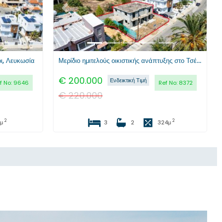
Επόμενο
Προηγούμενο
Επόμενο
ρι, Λευκωσία
Μερίδιο ημιτελούς οικιστικής ανάπτυξης στο Τσέρι, Λευκωσία
€
200.000
Ενδεικτική Τιμή
f No:
9646
Ref No:
8372
€
220.000
2
2
μ
3
2
324
μ