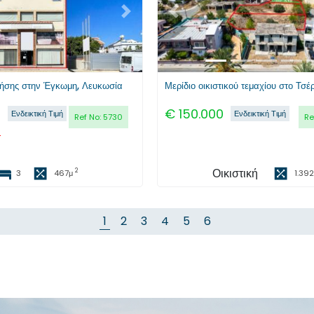
Επόμενο
Προηγούμενο
χρήσης στην Έγκωμη, Λευκωσία
Μερίδιο οικιστικού τεμαχίου στο Τσέ
0
€
150.000
Ενδεικτική Τιμή
Ενδεικτική Τιμή
Ref No:
5730
Re
0
Οικιστική
2
3
467
μ
1.392
1
2
3
4
5
6