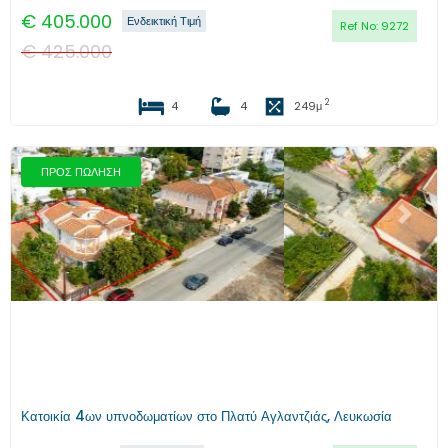
€
405.000
Ενδεικτική Τιμή
Ref No:
9272
€
425.000
2
4
4
249
μ
ΠΡΟΣ ΠΩΛΗΣΗ
Προηγούμενο
Επόμενο
Κατοικία 4ων υπνοδωματίων στο Πλατύ Αγλαντζιάς, Λευκωσία