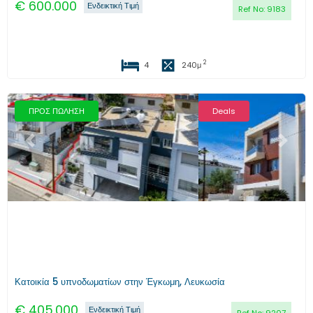
€
600.000
Ενδεικτική Τιμή
Ref No:
9183
2
4
240
μ
ΠΡΟΣ ΠΩΛΗΣΗ
Deals
Προηγούμενο
Επόμενο
Κατοικία 5 υπνοδωματίων στην Έγκωμη, Λευκωσία
€
405.000
Ενδεικτική Τιμή