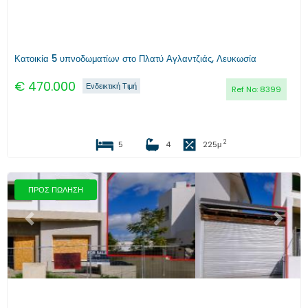
Κατοικία 5 υπνοδωματίων στο Πλατύ Αγλαντζιάς, Λευκωσία
€
470.000
Ενδεικτική Τιμή
Ref No:
8399
2
5
4
225
μ
ΠΡΟΣ ΠΩΛΗΣΗ
Προηγούμενο
Επόμενο