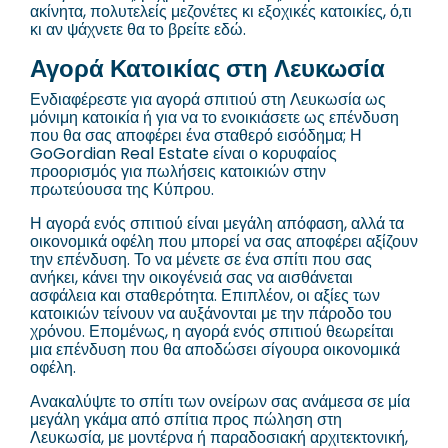
ακίνητα, πολυτελείς μεζονέτες κι εξοχικές κατοικίες, ό,τι
κι αν ψάχνετε θα το βρείτε εδώ.
Αγορά Κατοικίας στη Λευκωσία
Ενδιαφέρεστε για αγορά σπιτιού στη Λευκωσία ως
μόνιμη κατοικία ή για να το ενοικιάσετε ως επένδυση
που θα σας αποφέρει ένα σταθερό εισόδημα; Η
GoGordian Real Estate είναι ο κορυφαίος
προορισμός για πωλήσεις κατοικιών στην
πρωτεύουσα της Κύπρου.
Η αγορά ενός σπιτιού είναι μεγάλη απόφαση, αλλά τα
οικονομικά οφέλη που μπορεί να σας αποφέρει αξίζουν
την επένδυση. Το να μένετε σε ένα σπίτι που σας
ανήκει, κάνει την οικογένειά σας να αισθάνεται
ασφάλεια και σταθερότητα. Επιπλέον, οι αξίες των
κατοικιών τείνουν να αυξάνονται με την πάροδο του
χρόνου. Επομένως, η αγορά ενός σπιτιού θεωρείται
μια επένδυση που θα αποδώσει σίγουρα οικονομικά
οφέλη.
Ανακαλύψτε το σπίτι των ονείρων σας ανάμεσα σε μία
μεγάλη γκάμα από σπίτια προς πώληση στη
Λευκωσία, με μοντέρνα ή παραδοσιακή αρχιτεκτονική,