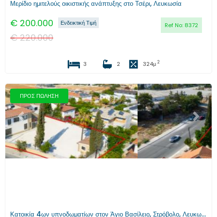
Μερίδιο ημιτελούς οικιστικής ανάπτυξης στο Τσέρι, Λευκωσία
€
200.000
Ενδεικτική Τιμή
Ref No:
8372
€
220.000
2
3
2
324
μ
ΠΡΟΣ ΠΩΛΗΣΗ
Προηγούμενο
Επόμενο
Κατοικία 4ων υπνοδωματίων στον Άγιο Βασίλειο, Στρόβολο, Λευκωσία