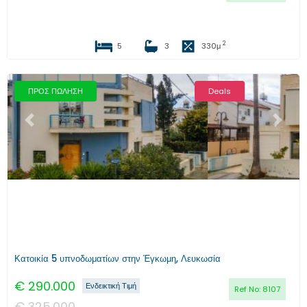
2
5
3
330
μ
ΠΡΟΣ ΠΩΛΗΣΗ
Deals
Προηγούμενο
Επόμενο
Κατοικία 5 υπνοδωματίων στην Έγκωμη, Λευκωσία
€
290.000
Ενδεικτική Τιμή
Ref No:
8107
€
325.000