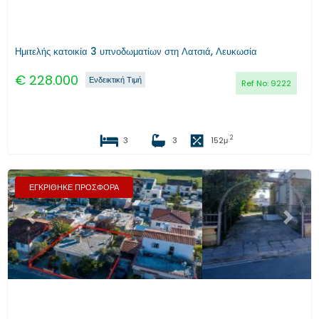
Ημιτελής κατοικία 3 υπνοδωματίων στη Λατσιά, Λευκωσία
€
228.000
Ενδεικτική Τιμή
Ref No:
9222
2
3
3
152
μ
ΕΓΚΡΙΘΗΚΕ ΠΡΟΣΦΟΡΑ
Προηγούμενο
Επόμενο