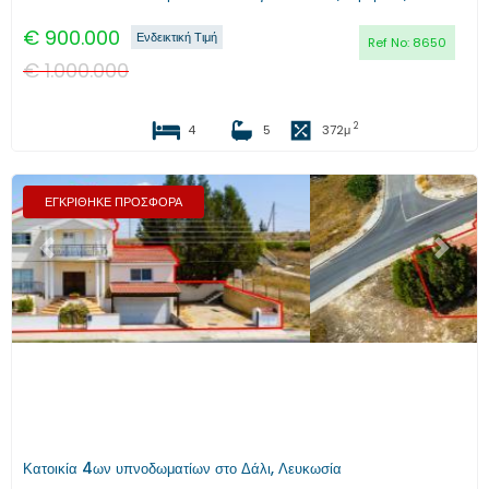
€
900.000
Ενδεικτική Τιμή
Ref No:
8650
€
1.000.000
2
4
5
372
μ
ΕΓΚΡΙΘΗΚΕ ΠΡΟΣΦΟΡΑ
Προηγούμενο
Επόμενο
Κατοικία 4ων υπνοδωματίων στο Δάλι, Λευκωσία