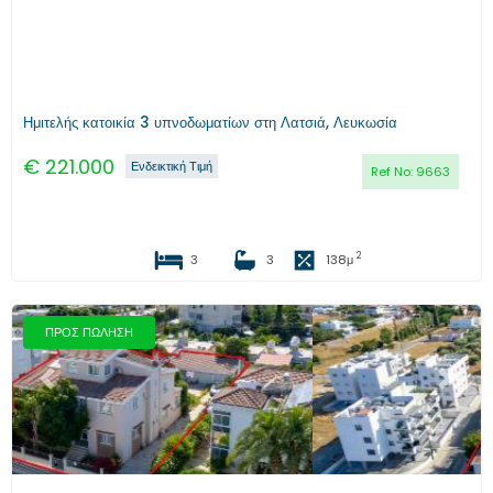
Ημιτελής κατοικία 3 υπνοδωματίων στη Λατσιά, Λευκωσία
€
221.000
Ενδεικτική Τιμή
Ref No:
9663
2
3
3
138
μ
ΠΡΟΣ ΠΩΛΗΣΗ
Προηγούμενο
Επόμενο