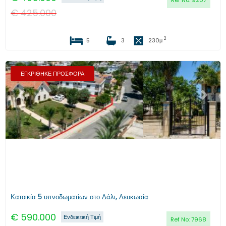
Ref No:
9207
€
425.000
2
5
3
230
μ
ΕΓΚΡΙΘΗΚΕ ΠΡΟΣΦΟΡΑ
Προηγούμενο
Επόμενο
Κατοικία 5 υπνοδωματίων στο Δάλι, Λευκωσία
€
590.000
Ενδεικτική Τιμή
Ref No:
7968