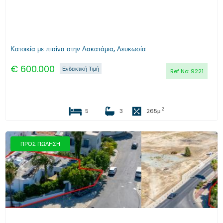
Κατοικία με πισίνα στην Λακατάμια, Λευκωσία
€
600.000
Ενδεικτική Τιμή
Ref No:
9221
2
5
3
265
μ
ΠΡΟΣ ΠΩΛΗΣΗ
Προηγούμενο
Επόμενο