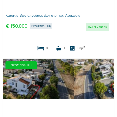
Κατοικία 3ων υπνοδωματίων στο Γέρι, Λευκωσία
€
150.000
Ενδεικτική Τιμή
Ref No:
9679
2
3
1
113
μ
ΠΡΟΣ ΠΩΛΗΣΗ
Προηγούμενο
Επόμενο