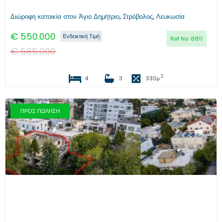
Διώροφη κατοικία στον Άγιο Δημήτριο, Στρόβολος, Λευκωσία
€
550.000
Ενδεικτική Τιμή
Ref No:
8811
€
585.000
2
4
3
330
μ
ΠΡΟΣ ΠΩΛΗΣΗ
Προηγούμενο
Επόμενο