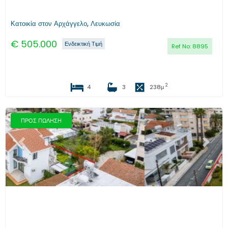
Κατοικία στον Αρχάγγελο, Λευκωσία
€
505.000
Ενδεικτική Τιμή
Ref No:
8895
2
4
3
238
μ
ΠΡΟΣ ΠΩΛΗΣΗ
Προηγούμενο
Επόμενο