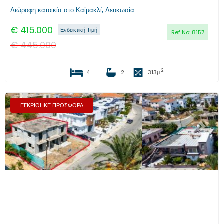
Διώροφη κατοικία στο Καϊμακλί, Λευκωσία
€
415.000
Ενδεικτική Τιμή
Ref No:
8157
€
445.000
2
4
2
313
μ
ΕΓΚΡΙΘΗΚΕ ΠΡΟΣΦΟΡΑ
Προηγούμενο
Επόμενο