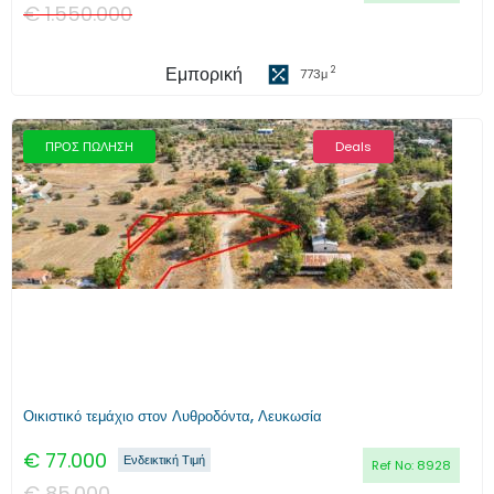
€
1.550.000
Εμπορική
2
773
μ
ΠΡΟΣ ΠΩΛΗΣΗ
Deals
Προηγούμενο
Επόμενο
Οικιστικό τεμάχιο στον Λυθροδόντα, Λευκωσία
€
77.000
Ενδεικτική Τιμή
Ref No:
8928
€
85.000