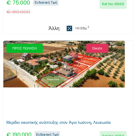
€
75.000
Ενδεικτική Τιμή
Ref No:
8669
€
80.000
Άλλη
2
14.138
μ
ΠΡΟΣ ΠΩΛΗΣΗ
Deals
Προηγούμενο
Επόμενο
Μερίδιο οικιστικής ανάπτυξης στον Άγιο Ιωάννη, Λευκωσία
€
190.000
Ενδεικτική Τιμή