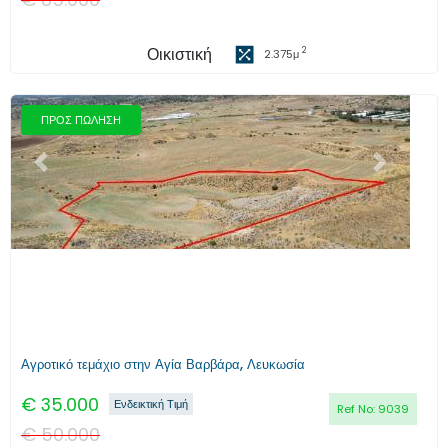
Οικιστική
2
2.375
μ
ΠΡΟΣ ΠΩΛΗΣΗ
Προηγούμενο
Επόμενο
Αγροτικό τεμάχιο στην Αγία Βαρβάρα, Λευκωσία
€
35.000
Ενδεικτική Τιμή
Ref No:
9039
€
50.000