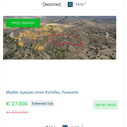
Οικιστική
2
560
μ
ΠΡΟΣ ΠΩΛΗΣΗ
Προηγούμενο
Επόμενο
Μερίδιο τεμαχίου στους Καπέδες, Λευκωσία
€
27.000
Ενδεικτική Τιμή
Ref No:
8626
€
35.000
2