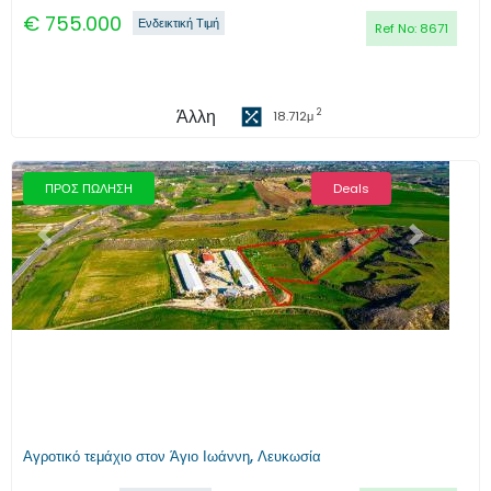
€
755.000
Ενδεικτική Τιμή
Ref No:
8671
Άλλη
2
18.712
μ
ΠΡΟΣ ΠΩΛΗΣΗ
Deals
Προηγούμενο
Επόμενο
Αγροτικό τεμάχιο στον Άγιο Ιωάννη, Λευκωσία