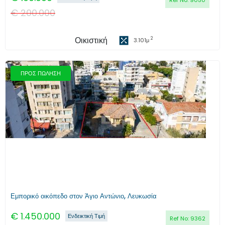
Ref No:
9050
€
200.000
Οικιστική
2
3.101
μ
ΠΡΟΣ ΠΩΛΗΣΗ
Προηγούμενο
Επόμενο
Εμπορικό οικόπεδο στον Άγιο Αντώνιο, Λευκωσία
€
1.450.000
Ενδεικτική Τιμή
Ref No:
9362