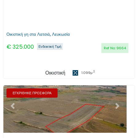
Οικιστική γη στα Λατσιά, Λευκωσία
€
325.000
Ενδεικτική Τιμή
Ref No:
9664
Οικιστική
2
1.099
μ
ΕΓΚΡΙΘΗΚΕ ΠΡΟΣΦΟΡΑ
Προηγούμενο
Επόμενο