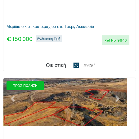
Μερίδιο οικιστικού τεμαχίου στο Τσέρι, Λευκωσία
€
150.000
Ενδεικτική Τιμή
Ref No:
9646
Οικιστική
2
1.392
μ
ΠΡΟΣ ΠΩΛΗΣΗ
Προηγούμενο
Επόμενο