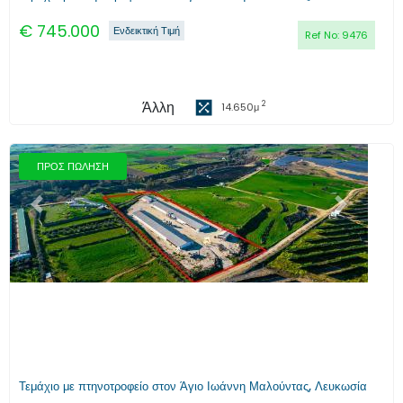
€
745.000
Ενδεικτική Τιμή
Ref No:
9476
Άλλη
2
14.650
μ
ΠΡΟΣ ΠΩΛΗΣΗ
Προηγούμενο
Επόμενο
Τεμάχιο με πτηνοτροφείο στον Άγιο Ιωάννη Μαλούντας, Λευκωσία