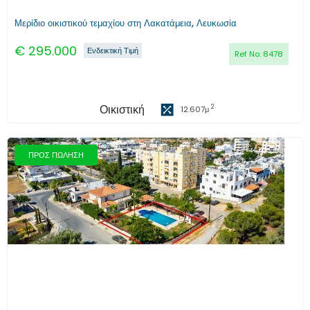
Μερίδιο οικιστικού τεμαχίου στη Λακατάμεια, Λευκωσία
€
295.000
Ενδεικτική Τιμή
Ref No:
8478
Οικιστική
2
12.607
μ
ΠΡΟΣ ΠΩΛΗΣΗ
Προηγούμενο
Επόμενο