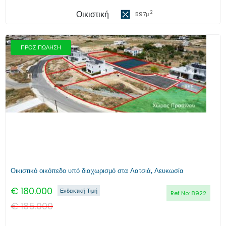
Οικιστική
2
597
μ
ΠΡΟΣ ΠΩΛΗΣΗ
Προηγούμενο
Επόμενο
Οικιστικό οικόπεδο υπό διαχωρισμό στα Λατσιά, Λευκωσία
€
180.000
Ενδεικτική Τιμή
Ref No:
8922
€
185.000