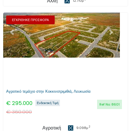
Άλλη
12.710
μ
ΕΓΚΡΙΘΗΚΕ ΠΡΟΣΦΟΡΑ
Προηγούμενο
Επόμενο
Αγροτικό τεμάχιο στην Κοκκινοτριμιθιά, Λευκωσία
€
295.000
Ενδεικτική Τιμή
Ref No:
8601
€
360.000
Αγροτική
2
9.098
μ