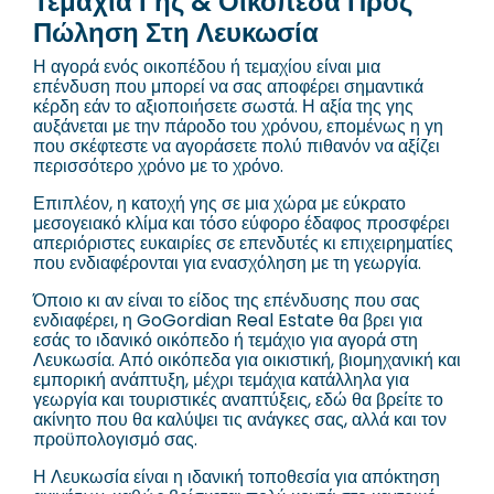
Τεμάχια Γης & Οικόπεδα Προς
Πώληση Στη Λευκωσία
Η αγορά ενός οικοπέδου ή τεμαχίου είναι μια
επένδυση που μπορεί να σας αποφέρει σημαντικά
κέρδη εάν το αξιοποιήσετε σωστά. Η αξία της γης
αυξάνεται με την πάροδο του χρόνου, επομένως η γη
που σκέφτεστε να αγοράσετε πολύ πιθανόν να αξίζει
περισσότερο χρόνο με το χρόνο.
Επιπλέον, η κατοχή γης σε μια χώρα με εύκρατο
μεσογειακό κλίμα και τόσο εύφορο έδαφος προσφέρει
απεριόριστες ευκαιρίες σε επενδυτές κι επιχειρηματίες
που ενδιαφέρονται για ενασχόληση με τη γεωργία.
Όποιο κι αν είναι το είδος της επένδυσης που σας
ενδιαφέρει, η GoGordian Real Estate θα βρει για
εσάς το ιδανικό οικόπεδο ή τεμάχιο για αγορά στη
Λευκωσία. Από οικόπεδα για οικιστική, βιομηχανική και
εμπορική ανάπτυξη, μέχρι τεμάχια κατάλληλα για
γεωργία και τουριστικές αναπτύξεις, εδώ θα βρείτε το
ακίνητο που θα καλύψει τις ανάγκες σας, αλλά και τον
προϋπολογισμό σας.
Η Λευκωσία είναι η ιδανική τοποθεσία για απόκτηση