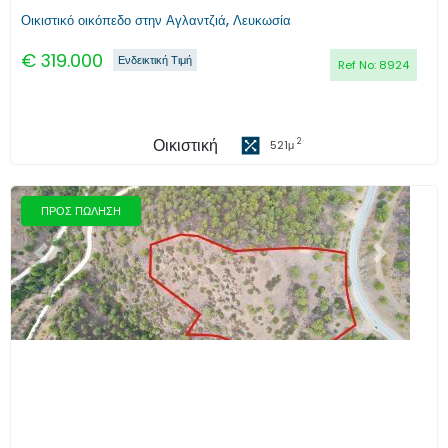
Οικιστικό οικόπεδο στην Αγλαντζιά, Λευκωσία
€
319.000
Ενδεικτική Τιμή
Ref No:
8924
Οικιστική
2
521
μ
ΠΡΟΣ ΠΩΛΗΣΗ
Προηγούμενο
Επόμενο