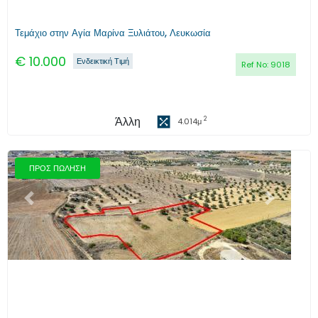
Τεμάχιο στην Αγία Μαρίνα Ξυλιάτου, Λευκωσία
€
10.000
Ενδεικτική Τιμή
Ref No:
9018
Άλλη
2
4.014
μ
ΠΡΟΣ ΠΩΛΗΣΗ
Προηγούμενο
Επόμενο