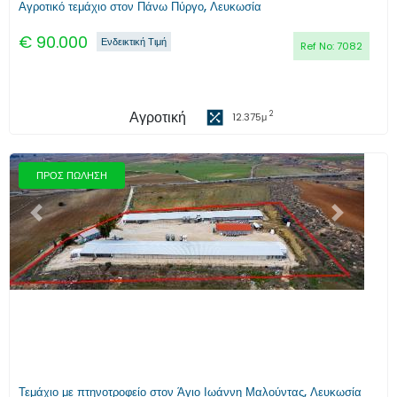
Αγροτικό τεμάχιο στον Πάνω Πύργο, Λευκωσία
€
90.000
Ενδεικτική Τιμή
Ref No:
7082
Αγροτική
2
12.375
μ
ΠΡΟΣ ΠΩΛΗΣΗ
Προηγούμενο
Επόμενο
Τεμάχιο με πτηνοτροφείο στον Άγιο Ιωάννη Μαλούντας, Λευκωσία