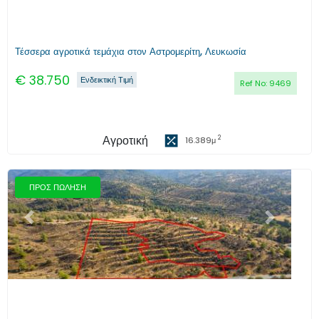
Τέσσερα αγροτικά τεμάχια στον Αστρομερίτη, Λευκωσία
€
38.750
Ενδεικτική Τιμή
Ref No:
9469
Αγροτική
2
16.389
μ
ΠΡΟΣ ΠΩΛΗΣΗ
Προηγούμενο
Επόμενο