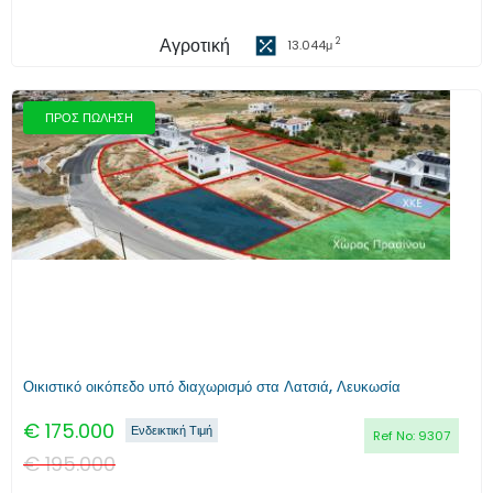
Αγροτική
2
13.044
μ
ΠΡΟΣ ΠΩΛΗΣΗ
Προηγούμενο
Επόμενο
Οικιστικό οικόπεδο υπό διαχωρισμό στα Λατσιά, Λευκωσία
€
175.000
Ενδεικτική Τιμή
Ref No:
9307
€
195.000