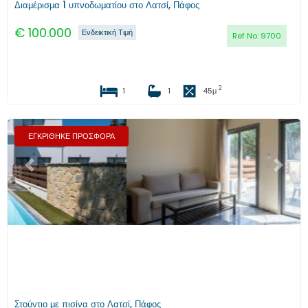
Διαμέρισμα 1 υπνοδωματίου στο Λατσί, Πάφος
€
100.000
Ενδεικτική Τιμή
Ref No:
9700
2
1
1
45
μ
ΕΓΚΡΙΘΗΚΕ ΠΡΟΣΦΟΡΑ
Προηγούμενο
Επόμενο
Στούντιο με πισίνα στο Λατσί, Πάφος