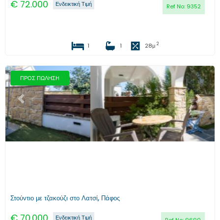
€
72.000
Ενδεικτική Τιμή
Ref No:
9352
2
1
1
28
μ
ΠΡΟΣ ΠΩΛΗΣΗ
Προηγούμενο
Επόμενο
Στούντιο με τζακούζι στο Λατσί, Πάφος
€
70.000
Ενδεικτική Τιμή