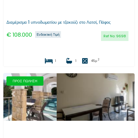
Διαμέρισμα 1 υπνοδωματίου με τζακούζι στο Λατσί, Πάφος
€
108.000
Ενδεικτική Τιμή
Ref No:
9698
2
1
1
45
μ
ΠΡΟΣ ΠΩΛΗΣΗ
Προηγούμενο
Επόμενο