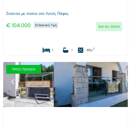
Στούντιο με πισίνα στο Λατσί, Πάφος
€
104.000
Ενδεικτική Τιμή
Ref No:
9694
2
1
1
48
μ
ΠΡΟΣ ΠΩΛΗΣΗ
Προηγούμενο
Επόμενο