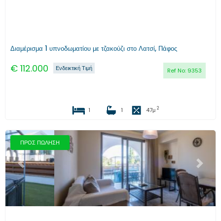
Διαμέρισμα 1 υπνοδωματίου με τζακούζι στο Λατσί, Πάφος
€
112.000
Ενδεικτική Τιμή
Ref No:
9353
2
1
1
47
μ
ΠΡΟΣ ΠΩΛΗΣΗ
Προηγούμενο
Επόμενο