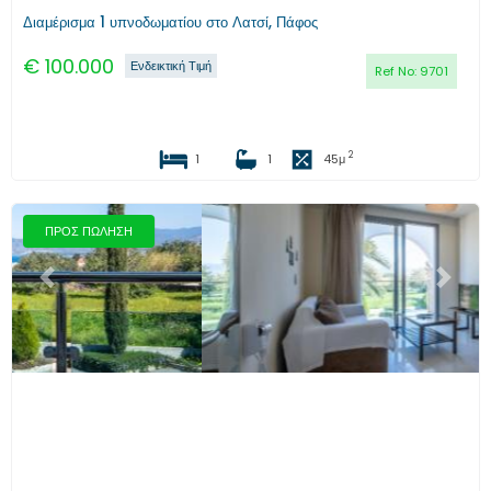
Διαμέρισμα 1 υπνοδωματίου στο Λατσί, Πάφος
€
100.000
Ενδεικτική Τιμή
Ref No:
9701
2
1
1
45
μ
ΠΡΟΣ ΠΩΛΗΣΗ
Προηγούμενο
Επόμενο