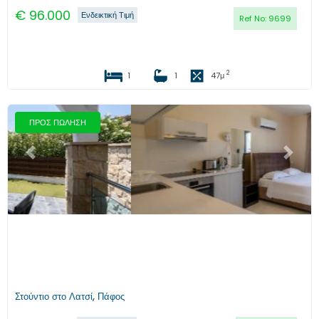
€
96.000
Ενδεικτική Τιμή
Ref No:
9699
2
1
1
47
μ
ΠΡΟΣ ΠΩΛΗΣΗ
Προηγούμενο
Επόμενο
Στούντιο στο Λατσί, Πάφος