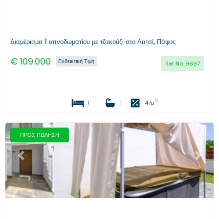
Διαμέρισμα 1 υπνοδωματίου με τζακούζι στο Λατσί, Πάφος
€
109.000
Ενδεικτική Τιμή
Ref No:
9697
2
1
1
47
μ
ΠΡΟΣ ΠΩΛΗΣΗ
Προηγούμενο
Επόμενο