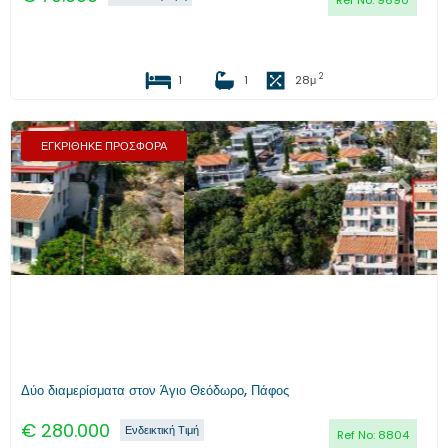
Ref No:
9690
2
1
1
28
μ
ΕΓΚΡΙΘΗΚΕ ΠΡΟΣΦΟΡΑ
Προηγούμενο
Επόμενο
Δύο διαμερίσματα στον Άγιο Θεόδωρο, Πάφος
€
280.000
Ενδεικτική Τιμή
Ref No:
8804