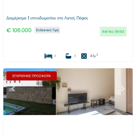
Διαμέρισμα 1 υπνοδωματίου στο Λατσί, Πάφος
€
106.000
Ενδεικτική Τιμή
Ref No:
9693
2
1
1
47
μ
ΕΓΚΡΙΘΗΚΕ ΠΡΟΣΦΟΡΑ
Προηγούμενο
Επόμενο