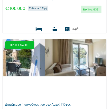
€
100.000
Ενδεικτική Τιμή
Ref No:
9351
2
1
1
47
μ
ΠΡΟΣ ΠΩΛΗΣΗ
Προηγούμενο
Επόμενο
Διαμέρισμα 1 υπνοδωματίου στο Λατσί, Πάφος