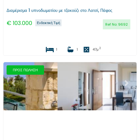
Διαμέρισμα 1 υπνοδωματίου με τζακούζι στο Λατσί, Πάφος
€
103.000
Ενδεικτική Τιμή
Ref No:
9692
2
1
1
47
μ
ΠΡΟΣ ΠΩΛΗΣΗ
Προηγούμενο
Επόμενο