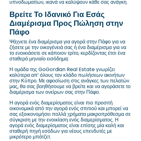
υπνοδωματίων, ικανά να καλύψουν κάθε σας ανάγκη.
Βρείτε Το Ιδανικό Για Εσάς
Διαμέρισμα Προς Πώληση στην
Πάφο
Ψάχνετε ένα διαμέρισμα για αγορά στην Πάφο για να
ζήσετε με την οικογένειά σας ή ένα διαμέρισμα για να
το ενοικιάσετε σε κάποιον τρίτο, κερδίζοντας έτσι ένα
σταθερό μηνιαίο εισόδημα;
Η ομάδα της GoGordian Real Estate γνωρίζει
καλύτερα απ’ όλους τον κλάδο πωλήσεων ακινήτων
στην Κύπρο. Με αφοσίωση στις ανάγκες των πελατών
μας, θα σας βοηθήσουμε να βρείτε και να αγοράσετε το
διαμέρισμα των ονείρων σας στην Πάφο.
Η αγορά ενός διαμερίσματος είναι πιο προσιτή
οικονομικά από την αγορά ενός σπιτιού και μπορεί να
σας εξοικονομήσει πολλά χρήματα μακροπρόθεσμα σε
σύγκριση με την ενοικίαση ενός διαμερίσματος. Η
αγορά ενός διαμερίσματος είναι επίσης μία καλή και
σταθερή πηγή εσόδων για νέους επενδυτές με
μικρότερο μπάτζετ.