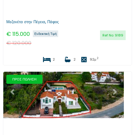
Μεζονέτα στην Πέγεια, Πάφος
€
115.000
Ενδεικτική Τιμή
Ref No:
9189
€
120.000
2
2
2
92
μ
ΠΡΟΣ ΠΩΛΗΣΗ
Προηγούμενο
Επόμενο