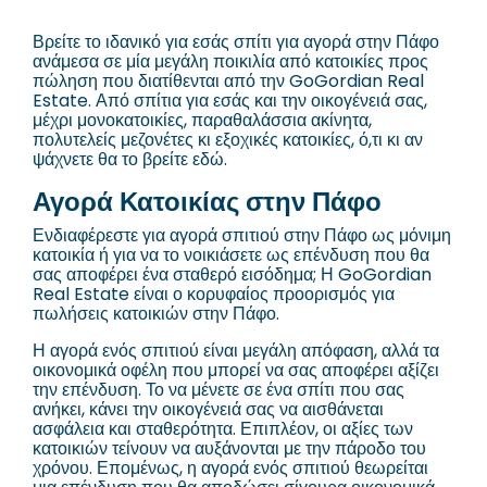
Βρείτε το ιδανικό για εσάς σπίτι για αγορά στην Πάφο
ανάμεσα σε μία μεγάλη ποικιλία από κατοικίες προς
πώληση που διατίθενται από την GoGordian Real
Estate. Από σπίτια για εσάς και την οικογένειά σας,
μέχρι μονοκατοικίες, παραθαλάσσια ακίνητα,
πολυτελείς μεζονέτες κι εξοχικές κατοικίες, ό,τι κι αν
ψάχνετε θα το βρείτε εδώ.
Αγορά Κατοικίας στην Πάφο
Ενδιαφέρεστε για αγορά σπιτιού στην Πάφο ως μόνιμη
κατοικία ή για να το νοικιάσετε ως επένδυση που θα
σας αποφέρει ένα σταθερό εισόδημα; Η GoGordian
Real Estate είναι ο κορυφαίος προορισμός για
πωλήσεις κατοικιών στην Πάφο.
Η αγορά ενός σπιτιού είναι μεγάλη απόφαση, αλλά τα
οικονομικά οφέλη που μπορεί να σας αποφέρει αξίζει
την επένδυση. Το να μένετε σε ένα σπίτι που σας
ανήκει, κάνει την οικογένειά σας να αισθάνεται
ασφάλεια και σταθερότητα. Επιπλέον, οι αξίες των
κατοικιών τείνουν να αυξάνονται με την πάροδο του
χρόνου. Επομένως, η αγορά ενός σπιτιού θεωρείται