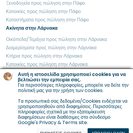
Ξενοδοχεία προς πώληση στην Πάφο
Κατοικίες προς πώληση στην Πάφο
Καταστήματα προς πώληση στην Πάφο
Ακίνητα στην Λάρνακα
Οικόπεδα/Τεμάχια προς πώληση στην Λάρνακα
Διαμερίσματα προς πώληση στην Λάρνακα
Κτήρια προς πώληση στην Λάρνακα
Κατοικίες προς πώληση στην Λάρνακα
Βιομηχανικά Κτήρια προς πώληση στην Λάρνακα
Αυτή η ιστοσελίδα χρησιμοποιεί cookies για να
βελτιώσει την εμπειρία σας.
Καταστήματα προς πώληση στην Λάρνακα
Για περισσότερες πληροφορίες, μπορείτε να δείτε την
Ακίνητα στην Αμμόχωστο
πολιτική μας για την χρήση των cookies
.
Οικόπεδα/Τεμάχια προς πώληση στην Αμμόχωστο
Tα προσωπικά σας δεδομένα/Cookies ενδέχεται να
χρησιμοποιηθούν από διαφημίσεις. Περισσότερες
Διαμερίσματα προς πώληση στην Αμμόχωστο
πληροφορίες σχετικά με την εξατομίκευση
Κτήρια προς πώληση στην Αμμόχωστο
διαφημίσεων είναι διαθέσιμες στο σύνδεσμο
Google's Privacy & Terms site.
Κατοικίες προς πώληση στην Αμμόχωστο