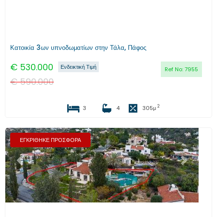
Κατοικία 3ων υπνοδωματίων στην Τάλα, Πάφος
€
530.000
Ενδεικτική Τιμή
Ref No:
7955
€
590.000
2
3
4
305
μ
ΕΓΚΡΙΘΗΚΕ ΠΡΟΣΦΟΡΑ
Προηγούμενο
Επόμενο