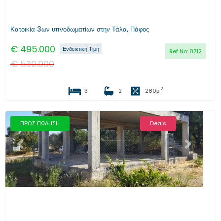
Κατοικία 3ων υπνοδωματίων στην Τάλα, Πάφος
€
495.000
Ενδεικτική Τιμή
Ref No:
8712
€
530.000
2
3
2
280
μ
ΠΡΟΣ ΠΩΛΗΣΗ
Deals
Προηγούμενο
Επόμενο