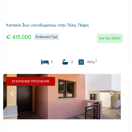
Κατοικία 3ων υπνοδωματίων στην Τάλα, Πάφος
€
415.000
Ενδεικτική Τιμή
Ref No:
8580
2
3
2
190
μ
ΕΓΚΡΙΘΗΚΕ ΠΡΟΣΦΟΡΑ
Προηγούμενο
Επόμενο