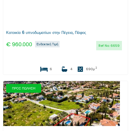
Κατοικία 6 υπνοδωματίων στην Πέγεια, Πάφος
€
960.000
Ενδεικτική Τιμή
Ref No:
6659
2
6
4
690
μ
ΠΡΟΣ ΠΩΛΗΣΗ
Προηγούμενο
Επόμενο