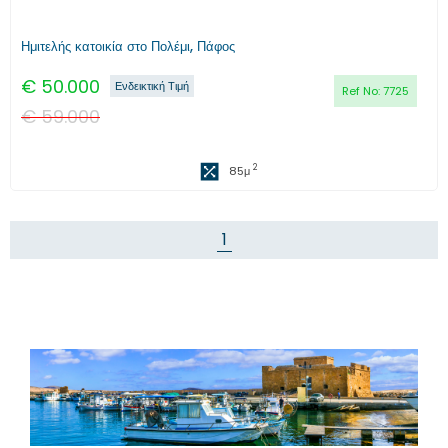
Ημιτελής κατοικία στο Πολέμι, Πάφος
€
50.000
Ενδεικτική Τιμή
Ref No:
7725
€
59.000
2
85
μ
1