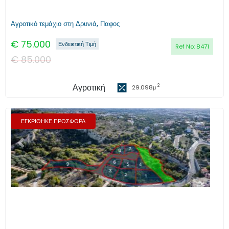
Αγροτικό τεμάχιο στη Δρυνιά, Παφος
€
75.000
Ενδεικτική Τιμή
Ref No:
8471
€
85.000
Αγροτική
2
29.098
μ
ΕΓΚΡΙΘΗΚΕ ΠΡΟΣΦΟΡΑ
Προηγούμενο
Επόμενο