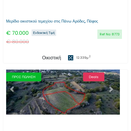
Μερίδιο οικιστικού τεμαχίου στις Πάνω Αρόδες, Πάφος
€
70.000
Ενδεικτική Τιμή
Ref No:
8773
€
80.000
Οικιστική
2
12.339
μ
ΠΡΟΣ ΠΩΛΗΣΗ
Deals
Προηγούμενο
Επόμενο