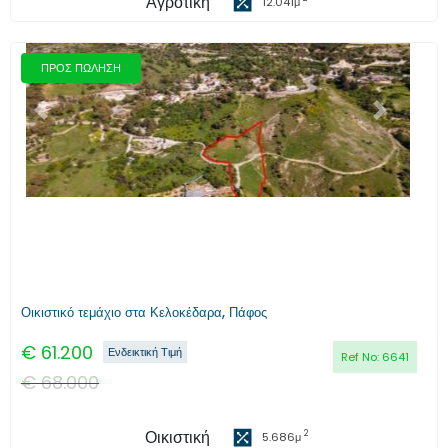
Αγροτική
12.041
μ
ΠΡΟΣ ΠΩΛΗΣΗ
Προηγούμενο
Επόμενο
Οικιστικό τεμάχιο στα Κελοκέδαρα, Πάφος
€
61.200
Ενδεικτική Τιμή
Ref No:
6641
€
68.000
Οικιστική
2
5.686
μ