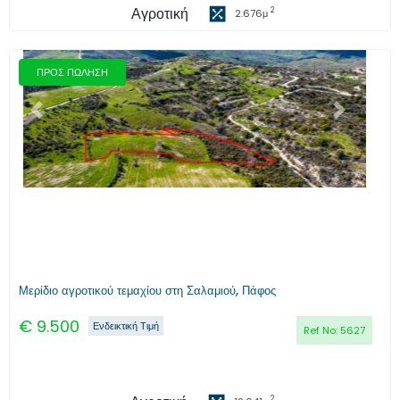
Αγροτική
2
2.676
μ
ΠΡΟΣ ΠΩΛΗΣΗ
Προηγούμενο
Επόμενο
Μερίδιο αγροτικού τεμαχίου στη Σαλαμιού, Πάφος
€
9.500
Ενδεικτική Τιμή
Ref No:
5627
2