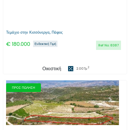
Τεμάχιο στην Κισσόνεργα, Πάφος
€
180.000
Ενδεικτική Τιμή
Ref No:
8387
Οικιστική
2
2.007
μ
ΠΡΟΣ ΠΩΛΗΣΗ
Προηγούμενο
Επόμενο