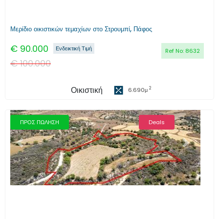
Μερίδιο οικιστικών τεμαχίων στο Στρουμπί, Πάφος
€
90.000
Ενδεικτική Τιμή
Ref No:
8632
€
100.000
Οικιστική
2
6.690
μ
ΠΡΟΣ ΠΩΛΗΣΗ
Deals
Προηγούμενο
Επόμενο