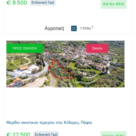
€
8.500
Ενδεικτική Τιμή
Ref No:
8816
Αγροτική
2
7.358
μ
ΠΡΟΣ ΠΩΛΗΣΗ
Deals
Προηγούμενο
Επόμενο
Μερίδιο οικιστικού τεμαχίου στις Κέδαρες, Πάφος
€
22.500
Ενδεικτική Τιμή