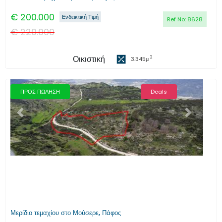
€
200.000
Ενδεικτική Τιμή
Ref No:
8628
€
220.000
Οικιστική
2
3.345
μ
ΠΡΟΣ ΠΩΛΗΣΗ
Deals
Προηγούμενο
Επόμενο
Μερίδιο τεμαχίου στο Μούσερε, Πάφος