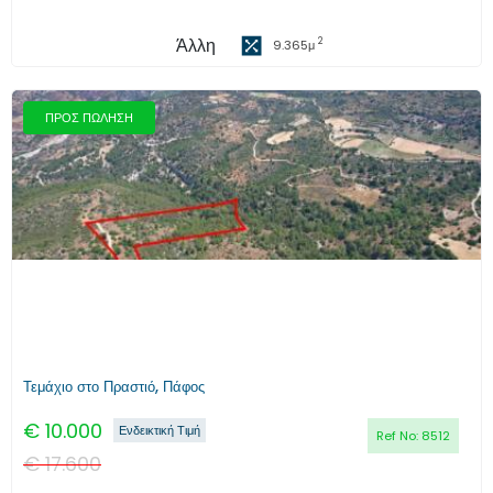
Άλλη
2
9.365
μ
ΠΡΟΣ ΠΩΛΗΣΗ
Τεμάχιο στο Πραστιό, Πάφος
€
10.000
Ενδεικτική Τιμή
Ref No:
8512
€
17.600