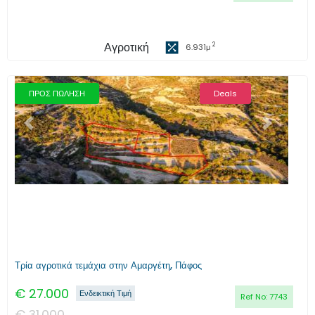
Αγροτική
2
6.931
μ
ΠΡΟΣ ΠΩΛΗΣΗ
Deals
Προηγούμενο
Επόμενο
Τρία αγροτικά τεμάχια στην Αμαργέτη, Πάφος
€
27.000
Ενδεικτική Τιμή
Ref No:
7743
€
31.000