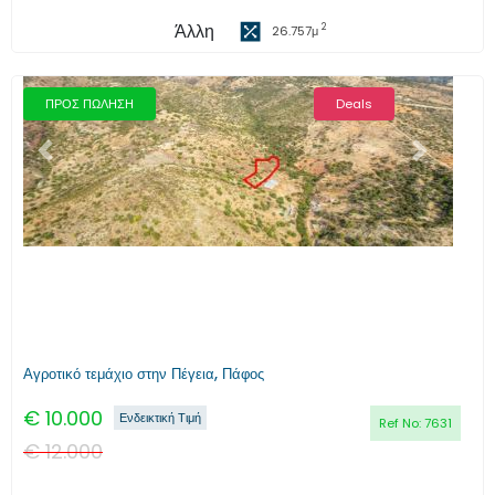
Άλλη
2
26.757
μ
ΠΡΟΣ ΠΩΛΗΣΗ
Deals
Προηγούμενο
Επόμενο
Αγροτικό τεμάχιο στην Πέγεια, Πάφος
€
10.000
Ενδεικτική Τιμή
Ref No:
7631
€
12.000