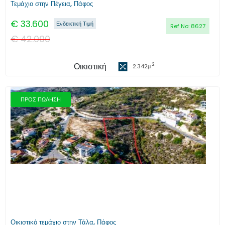
Τεμάχιο στην Πέγεια, Πάφος
€
33.600
Ενδεικτική Τιμή
Ref No:
8627
€
42.000
Οικιστική
2
2.342
μ
ΠΡΟΣ ΠΩΛΗΣΗ
Προηγούμενο
Επόμενο
Οικιστικό τεμάχιο στην Τάλα, Πάφος