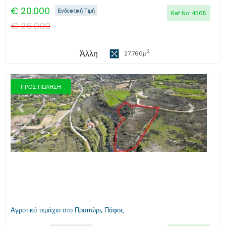
€
20.000
Ενδεικτική Τιμή
Ref No:
4565
€
25.000
Άλλη
2
27.760
μ
ΠΡΟΣ ΠΩΛΗΣΗ
Προηγούμενο
Επόμενο
Αγροτικό τεμάχιο στο Πραιτώρι, Πάφος