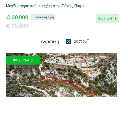
Μερίδιο αγροτικού τεμαχίου στην Γιόλου, Πάφος
€
28.000
Ενδεικτική Τιμή
Ref No:
9118
€
35.000
Αγροτική
2
20.736
μ
ΠΡΟΣ ΠΩΛΗΣΗ
Προηγούμενο
Επόμενο