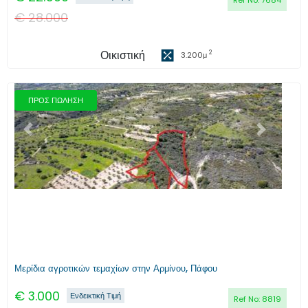
Ref No:
7684
€
28.000
Οικιστική
2
3.200
μ
ΠΡΟΣ ΠΩΛΗΣΗ
Προηγούμενο
Επόμενο
Μερίδια αγροτικών τεμαχίων στην Αρμίνου, Πάφου
€
3.000
Ενδεικτική Τιμή
Ref No:
8819