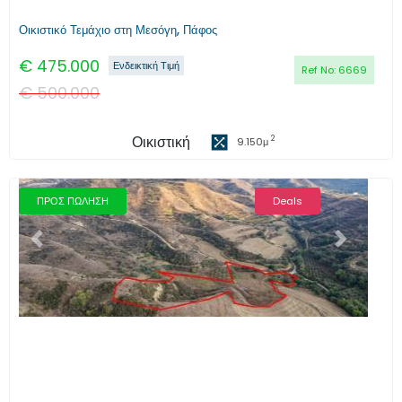
Οικιστικό Τεμάχιο στη Μεσόγη, Πάφος
€
475.000
Ενδεικτική Τιμή
Ref No:
6669
€
500.000
Οικιστική
2
9.150
μ
ΠΡΟΣ ΠΩΛΗΣΗ
Deals
Προηγούμενο
Επόμενο