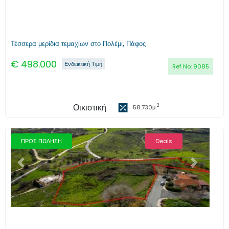
Τέσσερα μερίδια τεμαχίων στο Πολέμι, Πάφος
€
498.000
Ενδεικτική Τιμή
Ref No:
9085
Οικιστική
2
58.730
μ
ΠΡΟΣ ΠΩΛΗΣΗ
Deals
Προηγούμενο
Επόμενο