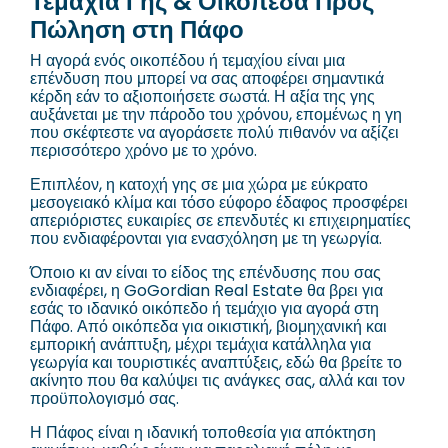
Τεμάχια Γης & Οικόπεδα Προς
Πώληση στη Πάφο
Η αγορά ενός οικοπέδου ή τεμαχίου είναι μια
επένδυση που μπορεί να σας αποφέρει σημαντικά
κέρδη εάν το αξιοποιήσετε σωστά. Η αξία της γης
αυξάνεται με την πάροδο του χρόνου, επομένως η γη
που σκέφτεστε να αγοράσετε πολύ πιθανόν να αξίζει
περισσότερο χρόνο με το χρόνο.
Επιπλέον, η κατοχή γης σε μια χώρα με εύκρατο
μεσογειακό κλίμα και τόσο εύφορο έδαφος προσφέρει
απεριόριστες ευκαιρίες σε επενδυτές κι επιχειρηματίες
που ενδιαφέρονται για ενασχόληση με τη γεωργία.
Όποιο κι αν είναι το είδος της επένδυσης που σας
ενδιαφέρει, η GoGordian Real Estate θα βρει για
εσάς το ιδανικό οικόπεδο ή τεμάχιο για αγορά στη
Πάφο. Από οικόπεδα για οικιστική, βιομηχανική και
εμπορική ανάπτυξη, μέχρι τεμάχια κατάλληλα για
γεωργία και τουριστικές αναπτύξεις, εδώ θα βρείτε το
ακίνητο που θα καλύψει τις ανάγκες σας, αλλά και τον
προϋπολογισμό σας.
Η Πάφος είναι η ιδανική τοποθεσία για απόκτηση