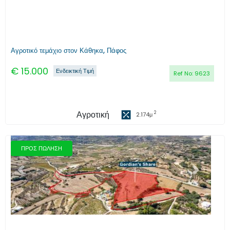
Αγροτικό τεμάχιο στον Κάθηκα, Πάφος
€
15.000
Ενδεικτική Τιμή
Ref No:
9623
Αγροτική
2
2.174
μ
ΠΡΟΣ ΠΩΛΗΣΗ
Προηγούμενο
Επόμενο