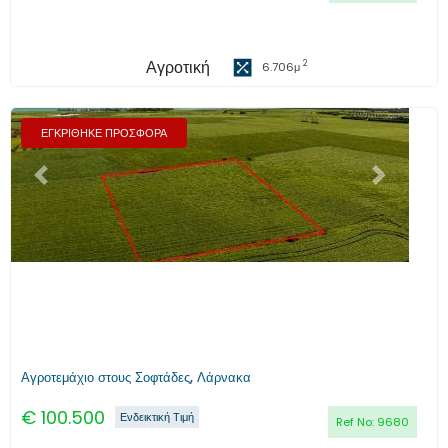
Αγροτική
2
6.706
μ
ΕΓΚΡΙΘΗΚΕ ΠΡΟΣΦΟΡΑ
Προηγούμενο
Επόμενο
Αγροτεμάχιο στους Σοφτάδες, Λάρνακα
€
100.500
Ενδεικτική Τιμή
Ref No:
9680