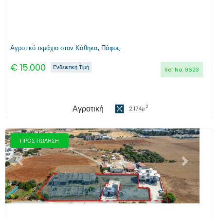
Αγροτικό τεμάχιο στον Κάθηκα, Πάφος
€
15.000
Ενδεικτική Τιμή
Ref No:
9623
Αγροτική
2
2.174
μ
ΠΡΟΣ ΠΩΛΗΣΗ
Προηγούμενο
Επόμενο