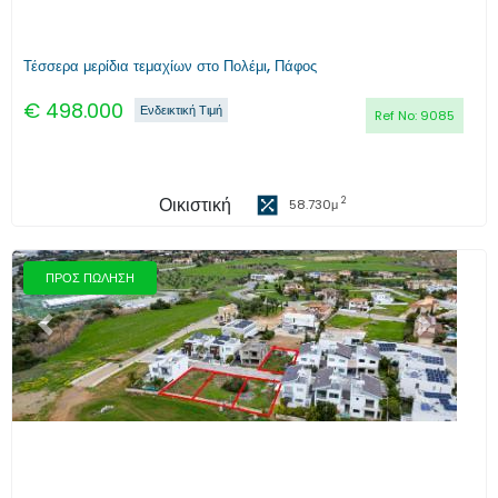
Τέσσερα μερίδια τεμαχίων στο Πολέμι, Πάφος
€
498.000
Ενδεικτική Τιμή
Ref No:
9085
Οικιστική
2
58.730
μ
ΠΡΟΣ ΠΩΛΗΣΗ
Προηγούμενο
Επόμενο