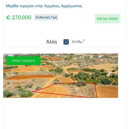
Μερίδιο τεμαχίου στην Αχερίτου, Αμμόχωστος
€
270.000
Ενδεικτική Τιμή
Ref No:
9598
Άλλη
2
10.118
μ
ΠΡΟΣ ΠΩΛΗΣΗ
Προηγούμενο
Επόμενο