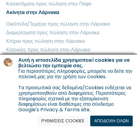
Καταστήματα προς πώληση στην Πάφο
Ακίνητα στην Λάρνακα
Οικόπεδα/Τεμάχια προς πώληση στην Λάρνακα
Διαμερίσματα προς πώληση στην Λάρνακα
Κτήρια προς πώληση στην Λάρνακα
Κατοικίες προς πώληση στην Λάρνακα
Βιομηχανικά Κτήρια προς πώληση στην Λάρνακα
Αυτή η ιστοσελίδα χρησιμοποιεί cookies για να
βελτιώσει την εμπειρία σας.
Καταστήματα προς πώληση στην Λάρνακα
Για περισσότερες πληροφορίες, μπορείτε να δείτε την
Ακίνητα στην Αμμόχωστο
πολιτική μας για την χρήση των cookies
.
Οικόπεδα/Τεμάχια προς πώληση στην Αμμόχωστο
Tα προσωπικά σας δεδομένα/Cookies ενδέχεται να
χρησιμοποιηθούν από διαφημίσεις. Περισσότερες
Διαμερίσματα προς πώληση στην Αμμόχωστο
πληροφορίες σχετικά με την εξατομίκευση
Κτήρια προς πώληση στην Αμμόχωστο
διαφημίσεων είναι διαθέσιμες στο σύνδεσμο
Google's Privacy & Terms site.
Κατοικίες προς πώληση στην Αμμόχωστο
ΡΥΘΜΙΣΕΙΣ COOKIES
ΑΠΟΔΟΧΗ ΟΛΩΝ