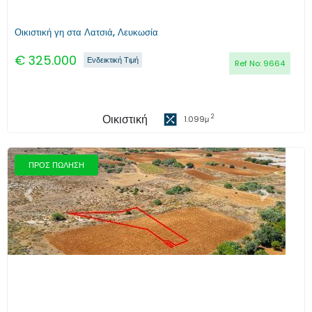
Οικιστική γη στα Λατσιά, Λευκωσία
€
325.000
Ενδεικτική Τιμή
Ref No:
9664
Οικιστική
2
1.099
μ
ΠΡΟΣ ΠΩΛΗΣΗ
Προηγούμενο
Επόμενο