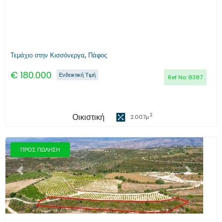
Τεμάχιο στην Κισσόνεργα, Πάφος
€
180.000
Ενδεικτική Τιμή
Ref No:
8387
Οικιστική
2
2.007
μ
ΠΡΟΣ ΠΩΛΗΣΗ
Προηγούμενο
Επόμενο