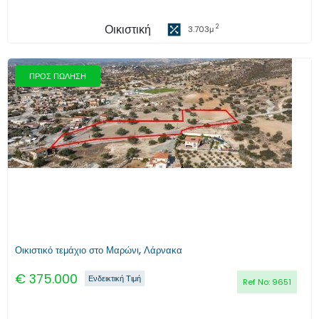
Οικιστική
2
3.703
μ
ΠΡΟΣ ΠΩΛΗΣΗ
Προηγούμενο
Επόμενο
Οικιστικό τεμάχιο στο Μαρώνι, Λάρνακα
€
375.000
Ενδεικτική Τιμή
Ref No:
9651