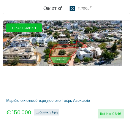
Οικιστική
2
11.706
μ
ΠΡΟΣ ΠΩΛΗΣΗ
Προηγούμενο
Επόμενο
Μερίδιο οικιστικού τεμαχίου στο Τσέρι, Λευκωσία
€
150.000
Ενδεικτική Τιμή
Ref No:
9646