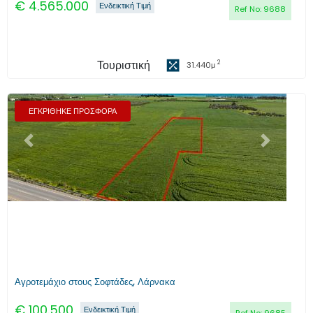
€
4.565.000
Ενδεικτική Τιμή
Ref No:
9688
Τουριστική
2
31.440
μ
ΕΓΚΡΙΘΗΚΕ ΠΡΟΣΦΟΡΑ
Προηγούμενο
Επόμενο
Αγροτεμάχιο στους Σοφτάδες, Λάρνακα
€
100.500
Ενδεικτική Τιμή