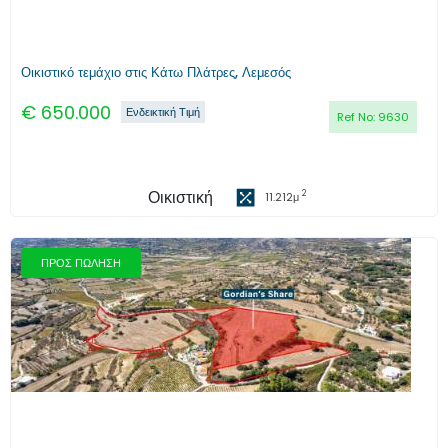
Οικιστικό τεμάχιο στις Κάτω Πλάτρες, Λεμεσός
€
650.000
Ενδεικτική Τιμή
Ref No:
9630
Οικιστική
2
11.212
μ
ΠΡΟΣ ΠΩΛΗΣΗ
Προηγούμενο
Επόμενο