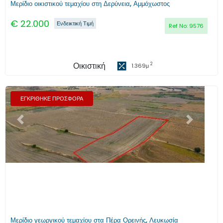
Μερίδιο οικιστικού τεμαχίου στη Δερύνεια, Αμμόχωστος
€
22.000
Ενδεικτική Τιμή
Ref No:
9576
Οικιστική
2
1.369
μ
ΕΓΚΡΙΘΗΚΕ ΠΡΟΣΦΟΡΑ
Προηγούμενο
Επόμενο
Μερίδιο γεωργικού τεμαχίου στα Πέρα Ορεινής, Λευκωσία