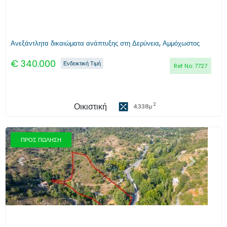
Ανεξάντλητα δικαιώματα ανάπτυξης στη Δερύνεια, Αμμόχωστος
€
340.000
Ενδεικτική Τιμή
Ref No:
7727
Οικιστική
2
4.338
μ
ΠΡΟΣ ΠΩΛΗΣΗ
Προηγούμενο
Επόμενο