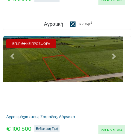
Ref No:
9685
Αγροτική
2
6.705
μ
ΕΓΚΡΙΘΗΚΕ ΠΡΟΣΦΟΡΑ
Προηγούμενο
Επόμενο
Αγροτεμάχιο στους Σοφτάδες, Λάρνακα
€
100.500
Ενδεικτική Τιμή
Ref No:
9684