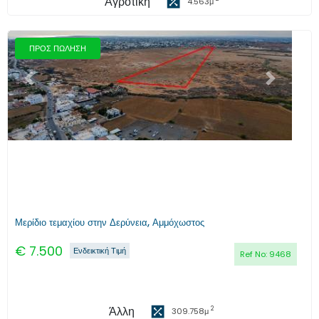
Αγροτική
4.563
μ
ΠΡΟΣ ΠΩΛΗΣΗ
Προηγούμενο
Επόμενο
Μερίδιο τεμαχίου στην Δερύνεια, Αμμόχωστος
€
7.500
Ενδεικτική Τιμή
Ref No:
9468
Άλλη
2
309.758
μ