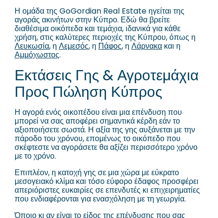
Η ομάδα της GoGordian Real Estate ηγείται της
αγοράς ακινήτων στην Κύπρο. Εδώ θα βρείτε
διαθέσιμα οικόπεδα και τεμάχια, ιδανικά για κάθε
χρήση, στις καλύτερες περιοχές της Κύπρου, όπως η
Λευκωσία
, η
Λεμεσός
, η
Πάφος
, η
Λάρνακα
και η
Αμμόχωστος
.
Εκτάσεις Γης & Αγροτεμάχια
Προς Πώληση Κύπρος
Η αγορά ενός οικοπέδου είναι μια επένδυση που
μπορεί να σας αποφέρει σημαντικά κέρδη εάν το
αξιοποιήσετε σωστά. Η αξία της γης αυξάνεται με την
πάροδο του χρόνου, επομένως το οικόπεδο που
σκέφτεστε να αγοράσετε θα αξίζει περισσότερο χρόνο
με το χρόνο.
Επιπλέον, η κατοχή γης σε μια χώρα με εύκρατο
μεσογειακό κλίμα και τόσο εύφορο έδαφος προσφέρει
απεριόριστες ευκαιρίες σε επενδυτές κι επιχειρηματίες
που ενδιαφέρονται για ενασχόληση με τη γεωργία.
Όποιο κι αν είναι το είδος της επένδυσης που σας