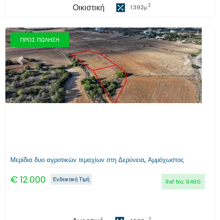
Οικιστική
2
1.392
μ
ΠΡΟΣ ΠΩΛΗΣΗ
Προηγούμενο
Επόμενο
Μερίδια δυο αγροτικών τεμαχίων στη Δερύνεια, Αμμόχωστος
€
12.000
Ενδεικτική Τιμή
Ref No:
9466
2