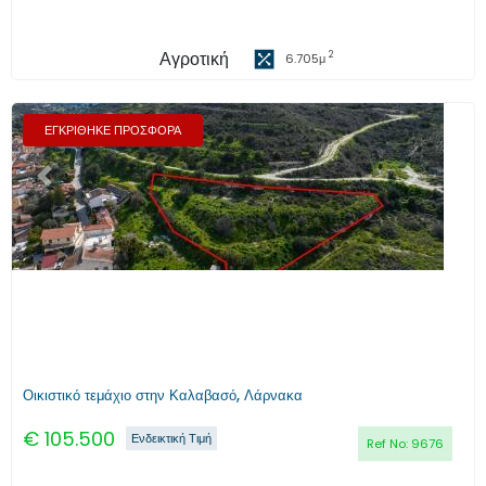
Αγροτική
2
6.705
μ
ΕΓΚΡΙΘΗΚΕ ΠΡΟΣΦΟΡΑ
Προηγούμενο
Επόμενο
Οικιστικό τεμάχιο στην Καλαβασό, Λάρνακα
€
105.500
Ενδεικτική Τιμή
Ref No:
9676