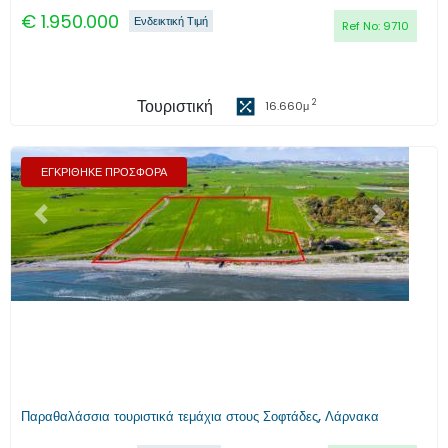
€
1.950.000
Ενδεικτική Τιμή
Ref No:
9710
Τουριστική
2
16.660
μ
ΕΓΚΡΙΘΗΚΕ ΠΡΟΣΦΟΡΑ
Προηγούμενο
Επόμενο
Παραθαλάσσια τουριστικά τεμάχια στους Σοφτάδες, Λάρνακα