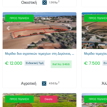
Οικιστική
2
1.369
μ
ΠΡΟΣ ΠΩΛΗΣΗ
ΠΡΟΣ ΠΩΛΗΣ
Προηγούμενο
Επόμενο
Προηγούμενο
Μερίδια δυο αγροτικών τεμαχίων στη Δερύνεια, Αμμόχωστος
Μερίδιο τεμαχίο
€
12.000
€
7.500
Ενδεικτική Τιμή
Εν
Ref No:
9466
Αγροτική
Άλ
2
4.563
μ
ΠΡΟΣ ΠΩΛΗΣΗ
Deals
ΠΡΟΣ ΠΩΛΗΣ