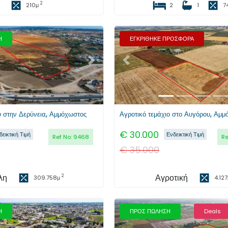
2
210
μ
2
1
7
Η
ΕΓΚΡΙΘΗΚΕ ΠΡΟΣΦΟΡΑ
Επόμενο
Προηγούμενο
υ στην Δερύνεια, Αμμόχωστος
Αγροτικό τεμάχιο στο Αυγόρου, Αμμ
€
30.000
δεικτική Τιμή
Ενδεικτική Τιμή
Ref No:
9468
Re
€
35.000
λη
Αγροτική
2
309.758
μ
4.127
Η
ΠΡΟΣ ΠΩΛΗΣΗ
Deals