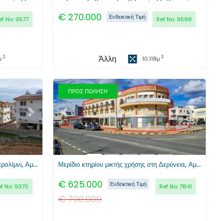
€
270.000
Ενδεικτική Τιμή
ef No:
9577
Ref No:
9598
Άλλη
2
2
μ
10.118
μ
ΠΡΟΣ ΠΩΛΗΣΗ
Επόμενο
Προηγούμενο
Επόμενο
Διαμέρισμα 2 υπνοδωματίων στο Παραλίμνι, Αμμόχωστος
Μερίδιο κτηρίου μικτής χρήσης στη Δερύνεια, Αμμόχωστος
€
625.000
Ενδεικτική Τιμή
f No:
9370
Ref No:
7841
€
700.000