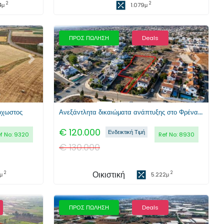
2
2
4
μ
1.079
μ
ΠΡΟΣ ΠΩΛΗΣΗ
Deals
Επόμενο
Προηγούμενο
Επόμενο
όχωστος
Ανεξάντλητα δικαιώματα ανάπτυξης στο Φρέναρος, Αμμόχωστος
€
120.000
Ενδεικτική Τιμή
f No:
9320
Ref No:
8930
€
130.000
Οικιστική
2
2
μ
5.222
μ
ΠΡΟΣ ΠΩΛΗΣΗ
Deals