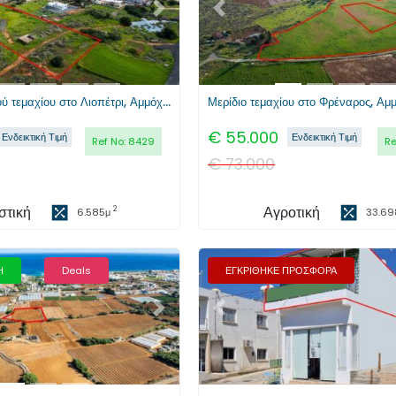
Επόμενο
Προηγούμενο
Μερίδιο οικιστικού τεμαχίου στο Λιοπέτρι, Αμμόχωστος
Μερίδιο τεμαχίου στο Φρέναρος, Αμ
€
55.000
Ενδεικτική Τιμή
Ενδεικτική Τιμή
Ref No:
8429
Re
€
73.000
στική
Αγροτική
2
6.585
μ
33.69
Η
Deals
ΕΓΚΡΙΘΗΚΕ ΠΡΟΣΦΟΡΑ
Επόμενο
Προηγούμενο