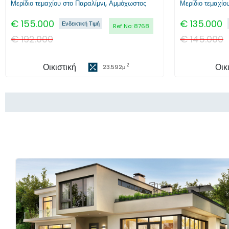
Μερίδιο τεμαχίου στο Παραλίμνι, Αμμόχωστος
Μερίδιο τεμαχίο
€
155.000
€
135.000
Ενδεικτική Τιμή
Ref No:
8768
€
192.000
€
145.000
Οικιστική
Οικ
2
23.592
μ