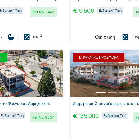
€
9.500
Ενδεικτική Τιμή
Ενδεικτική Τιμή
Ref No:
9442
R
Οικιστική
2
2
1
84
μ
635
Η
ΕΓΚΡΙΘΗΚΕ ΠΡΟΣΦΟΡΑ
Επόμενο
Προηγούμενο
ο στο Φρέναρος, Αμμόχωστος
€
135.000
Ενδεικτική Τιμή
Ενδεικτική Τιμή
Ref No:
9504
Re