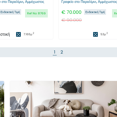
υ στο Παραλίμνι, Αμμόχωστος
Γραφείο στο Παραλίμνι, Αμμόχωστος
€
70.000
Ενδεικτική Τιμή
Ενδεικτική Τιμή
Ref No:
8769
R
€
90.000
ιστική
2
2
7.165
μ
53
μ
1
2