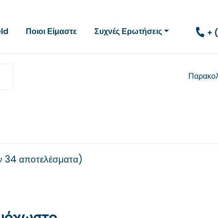
eld
Ποιοι Είμαστε
Συχνές Ερωτήσεις
+ 
Παρακο
ν
34 αποτελέσματα
μμόχωστο