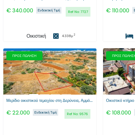
€
340.000
€
110.000
Ενδεικτική Τιμή
Ref No:
7727
Οικιστική
2
4.338
μ
ΠΡΟΣ ΠΩΛΗΣΗ
ΠΡΟΣ ΠΩΛΗΣ
Προηγούμενο
Επόμενο
Προηγούμενο
Μερίδιο οικιστικού τεμαχίου στη Δερύνεια, Αμμόχωστος
Οικιστικό κτήρι
€
22.000
€
108.000
Ενδεικτική Τιμή
Ref No:
9576