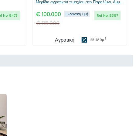
Μερίδιο αγροτικού τεμαχίου στο Παραλίμνι, Αμμόχωστος
€
100.000
Ενδεικτική Τιμή
ef No:
8473
Ref No:
8397
€
115.000
Αγροτική
2
25.489
μ