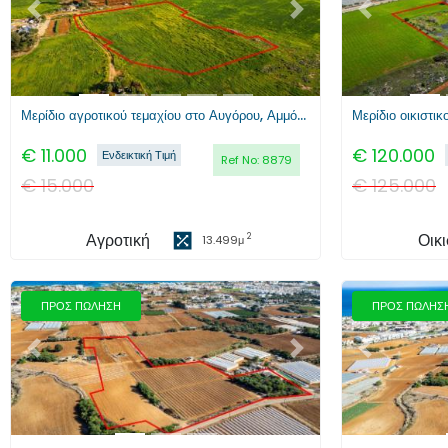
Προηγούμενο
Επόμενο
Προηγούμενο
Μερίδιο αγροτικού τεμαχίου στο Αυγόρου, Αμμόχωστος
€
11.000
€
120.000
Ενδεικτική Τιμή
Ref No:
8879
€
15.000
€
125.000
Αγροτική
Οικι
2
13.499
μ
ΠΡΟΣ ΠΩΛΗΣΗ
ΠΡΟΣ ΠΩΛΗΣ
Προηγούμενο
Επόμενο
Προηγούμενο