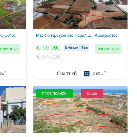
Επόμενο
Προηγούμενο
Επόμενο
μόχωστος
Μερίδιο τεμαχίου στο Παραλίμνι, Αμμόχωστος
€
55.000
Ενδεικτική Τιμή
f No:
8878
Ref No:
8767
€
64.000
Οικιστική
2
2
8
μ
3.901
μ
ΠΡΟΣ ΠΩΛΗΣΗ
Deals
Επόμενο
Προηγούμενο
Επόμενο