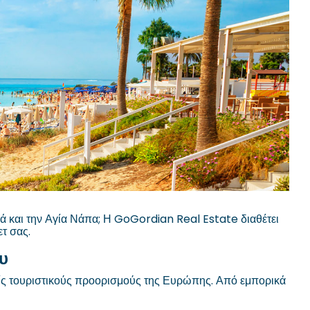
ά και την Αγία Νάπα; Η GoGordian Real Estate διαθέτει
τ σας.
υ
είς τουριστικούς προορισμούς της Ευρώπης. Από εμπορικά