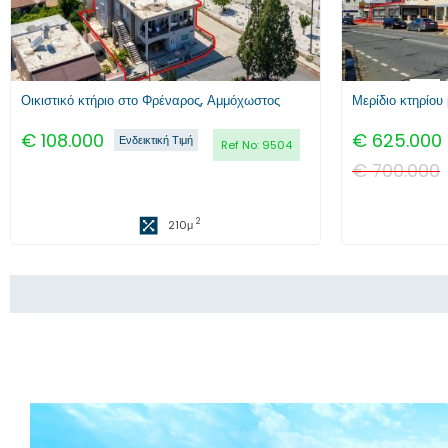
Οικιστικό κτήριο στο Φρέναρος, Αμμόχωστος
€
108.000
€
625.000
Ενδεικτική Τιμή
Ref No:
9504
€
700.000
2
210
μ