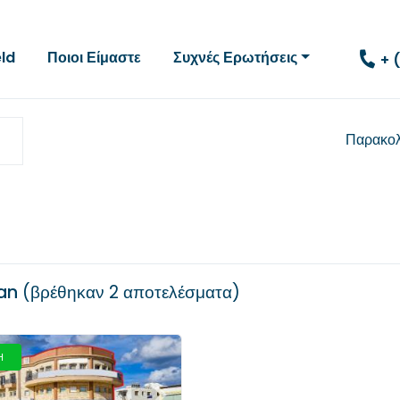
eld
Ποιοι Είμαστε
Συχνές Ερωτήσεις
+ 
Παρακο
an
βρέθηκαν
2 αποτελέσματα
Η
Επόμενο