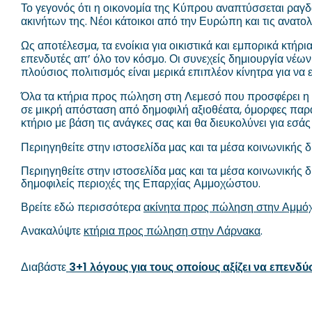
Το γεγονός ότι η οικονομία της Κύπρου αναπτύσσεται ραγδα
ακινήτων της. Νέοι κάτοικοι από την Ευρώπη και τις ανατολ
Ως αποτέλεσμα, τα ενοίκια για οικιστικά και εμπορικά κτήρ
επενδυτές απ’ όλο τον κόσμο. Οι συνεχείς δημιουργία νέων 
πλούσιος πολιτισμός είναι μερικά επιπλέον κίνητρα για να
Όλα τα κτήρια προς πώληση στη Λεμεσό που προσφέρει η 
σε μικρή απόσταση από δημοφιλή αξιοθέατα, όμορφες παραλί
κτήριο με βάση τις ανάγκες σας και θα διευκολύνει για εσάς
Περιηγηθείτε στην ιστοσελίδα μας και τα μέσα κοινωνικής
Περιηγηθείτε στην ιστοσελίδα μας και τα μέσα κοινωνικής 
δημοφιλείς περιοχές της Επαρχίας Αμμοχώστου.
Βρείτε εδώ περισσότερα
ακίνητα προς πώληση στην Αμμό
Ανακαλύψτε
κτήρια προς πώληση στην Λάρνακα
.
Διαβάστε
3+1 λόγους για τους οποίους αξίζει να επενδ