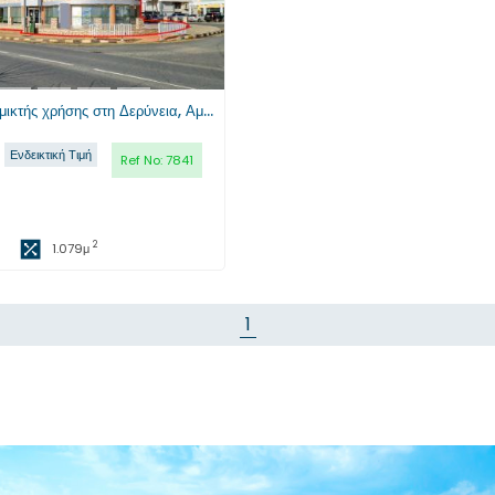
Μερίδιο κτηρίου μικτής χρήσης στη Δερύνεια, Αμμόχωστος
Ενδεικτική Τιμή
Ref No:
7841
2
1.079
μ
1