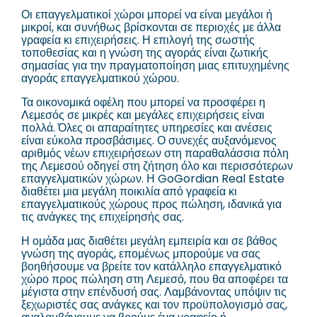
Οι επαγγελματικοί χώροι μπορεί να είναι μεγάλοι ή
μικροί, και συνήθως βρίσκονται σε περιοχές με άλλα
γραφεία κι επιχειρήσεις. Η επιλογή της σωστής
τοποθεσίας και η γνώση της αγοράς είναι ζωτικής
σημασίας για την πραγματοποίηση μιας επιτυχημένης
αγοράς επαγγελματικού χώρου.
Τα οικονομικά οφέλη που μπορεί να προσφέρει η
Λεμεσός σε μικρές και μεγάλες επιχειρήσεις είναι
πολλά. Όλες οι απαραίτητες υπηρεσίες και ανέσεις
είναι εύκολα προσβάσιμες. Ο συνεχές αυξανόμενος
αριθμός νέων επιχειρήσεων στη παραθαλάσσια πόλη
της Λεμεσού οδηγεί στη ζήτηση όλο και περισσότερων
επαγγελματικών χώρων. Η GoGordian Real Estate
διαθέτει μια μεγάλη ποικιλία από γραφεία κι
επαγγελματικούς χώρους προς πώληση, ιδανικά για
τις ανάγκες της επιχείρησής σας.
Η ομάδα μας διαθέτει μεγάλη εμπειρία και σε βάθος
γνώση της αγοράς, επομένως μπορούμε να σας
βοηθήσουμε να βρείτε τον κατάλληλο επαγγελματικό
χώρο προς πώληση στη Λεμεσό, που θα αποφέρει τα
μέγιστα στην επένδυσή σας. Λαμβάνοντας υπόψιν τις
ξεχωριστές σας ανάγκες και τον προϋπολογισμό σας,