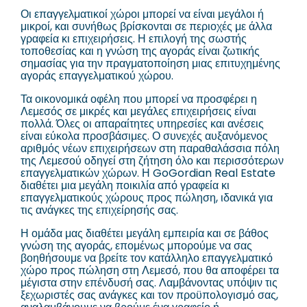
Οι επαγγελματικοί χώροι μπορεί να είναι μεγάλοι ή
μικροί, και συνήθως βρίσκονται σε περιοχές με άλλα
γραφεία κι επιχειρήσεις. Η επιλογή της σωστής
τοποθεσίας και η γνώση της αγοράς είναι ζωτικής
σημασίας για την πραγματοποίηση μιας επιτυχημένης
αγοράς επαγγελματικού χώρου.
Τα οικονομικά οφέλη που μπορεί να προσφέρει η
Λεμεσός σε μικρές και μεγάλες επιχειρήσεις είναι
πολλά. Όλες οι απαραίτητες υπηρεσίες και ανέσεις
είναι εύκολα προσβάσιμες. Ο συνεχές αυξανόμενος
αριθμός νέων επιχειρήσεων στη παραθαλάσσια πόλη
της Λεμεσού οδηγεί στη ζήτηση όλο και περισσότερων
επαγγελματικών χώρων. Η GoGordian Real Estate
διαθέτει μια μεγάλη ποικιλία από γραφεία κι
επαγγελματικούς χώρους προς πώληση, ιδανικά για
τις ανάγκες της επιχείρησής σας.
Η ομάδα μας διαθέτει μεγάλη εμπειρία και σε βάθος
γνώση της αγοράς, επομένως μπορούμε να σας
βοηθήσουμε να βρείτε τον κατάλληλο επαγγελματικό
χώρο προς πώληση στη Λεμεσό, που θα αποφέρει τα
μέγιστα στην επένδυσή σας. Λαμβάνοντας υπόψιν τις
ξεχωριστές σας ανάγκες και τον προϋπολογισμό σας,