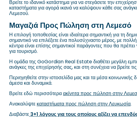
Βρείτε το ιδανικό κατάστημα για να στεγάσετε την επιχείρ
καταστήματα για αγορά ικανά να καλύψουν κάθε σας ανάγκη
Λεμεσού.
Μαγαζιά Προς Πώληση στη Λεμεσό
Η επιλογή τοποθεσίας είναι ιδιαίτερα σημαντική για τη δημ
σημαντικό να επιλέξετε ένα πολυσύχναστο μέρος, με πολλή
κέντρα είναι επίσης σημαντικοί παράγοντες που θα πρέπει 
για τουρισμό.
Η ομάδα της GoGordian Real Estate διαθέτει μεγάλη εμπε
ανάγκες της επιχείρησής σας, και στη συνέχεια να βρείτε τ
Περιηγηθείτε στην ιστοσελίδα μας και τα μέσα κοινωνικής 
άμεσα και δυναμικά.
Βρείτε εδώ περισσότερα
ακίνητα προς πώληση στην Λεμε
Ανακαλύψτε
καταστήματα προς πώληση στην Λευκωσία
.
Διαβάστε
3+1 λόγους για τους οποίους αξίζει να επενδ