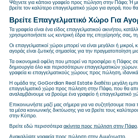
Ψάχνετε για κάποιο γραφείο προς πώληση στην Πάφο; Ή μή
βρείτε τον καλύτερο επαγγελματικό χώρο για αγορά, που θα
Βρείτε Επαγγελματικό Χώρο Για Αγ
Τα γραφεία είναι ένα είδος επαγγελματικού ακινήτου, κατάλ
χρησιμοποιήσετε ως κεντρική έδρα της επιχείρησής σας, τη
Οι επαγγελματικοί χώροι μπορεί να είναι μεγάλοι ή μικροί,
αγοράς είναι ζωτικής σημασίας για την πραγματοποίηση μ
Τα οικονομικά οφέλη που μπορεί να προσφέρει η Πάφος σε 
δημιουργία όλο και περισσότερων επαγγελματικών χώρων. 
γραφεία κι επαγγελματικούς χώρους προς πώληση, ιδανικά γ
Η ομάδα της GoGordian Real Estate διαθέτει μεγάλη εμπει
επαγγελματικό χώρο προς πώληση στην Πάφο, που θα αποφέ
αναλαμβάνουμε να βρούμε ένα γραφείο ή επαγγελματικό χώρ
Επικοινωνήστε μαζί μας σήμερα για να συζητήσουμε ποια π
τα μέσα κοινωνικής δικτύωσης για να βρείτε τους καλύτερ
στην Κύπρο.
Βρείτε εδώ περισσότερα
ακίνητα προς πώληση στην Πάφο
.
Ανακαλύψτε
γραφεία προς πώληση στην Αμμόχωστο
.