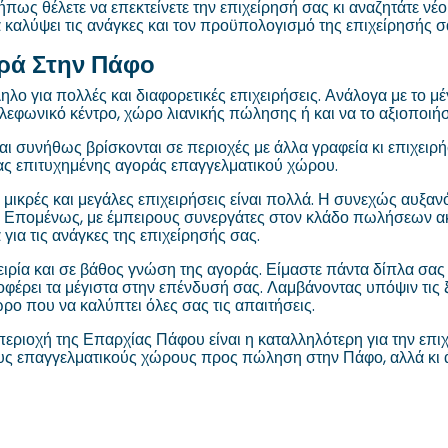
πως θέλετε να επεκτείνετε την επιχείρησή σας κι αναζητάτε ν
 καλύψει τις ανάγκες και τον προϋπολογισμό της επιχείρησής σ
ορά Στην Πάφο
ληλο για πολλές και διαφορετικές επιχειρήσεις. Ανάλογα με το μέ
λεφωνικό κέντρο, χώρο λιανικής πώλησης ή και να το αξιοποιήσε
 και συνήθως βρίσκονται σε περιοχές με άλλα γραφεία κι επιχει
ιας επιτυχημένης αγοράς επαγγελματικού χώρου.
μικρές και μεγάλες επιχειρήσεις είναι πολλά. Η συνεχώς αυξα
Επομένως, με έμπειρους συνεργάτες στον κλάδο πωλήσεων ακιν
ια τις ανάγκες της επιχείρησής σας.
ρία και σε βάθος γνώση της αγοράς. Είμαστε πάντα δίπλα σας 
ρει τα μέγιστα στην επένδυσή σας. Λαμβάνοντας υπόψιν τις 
ο που να καλύπτει όλες σας τις απαιτήσεις.
εριοχή της Επαρχίας Πάφου είναι η καταλληλότερη για την επιχε
ους επαγγελματικούς χώρους προς πώληση στην Πάφο, αλλά κι 